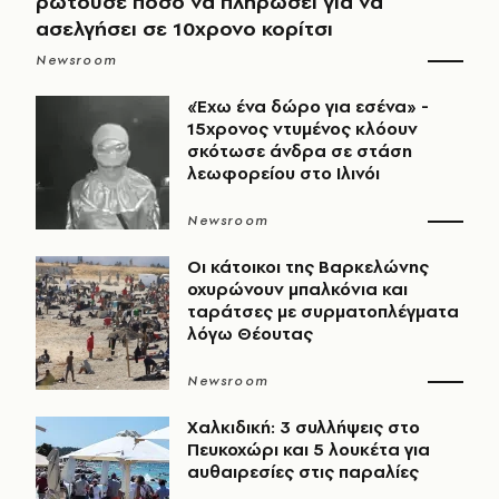
ρωτούσε πόσο να πληρώσει για να
ασελγήσει σε 10χρονο κορίτσι
Newsroom
«Έχω ένα δώρο για εσένα» -
15χρονος ντυμένος κλόουν
σκότωσε άνδρα σε στάση
λεωφορείου στο Ιλινόι
Newsroom
Οι κάτοικοι της Βαρκελώνης
οχυρώνουν μπαλκόνια και
ταράτσες με συρματοπλέγματα
λόγω Θέουτας
Newsroom
Χαλκιδική: 3 συλλήψεις στο
Πευκοχώρι και 5 λουκέτα για
αυθαιρεσίες στις παραλίες