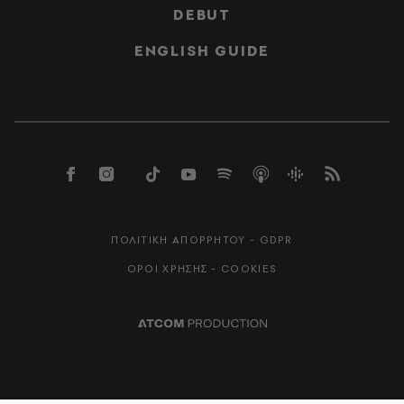
DEBUT
ENGLISH GUIDE
ΠΟΛΙΤΙΚΗ ΑΠΟΡΡΗΤΟΥ - GDPR
ΟΡΟΙ ΧΡΗΣΗΣ - COOKIES