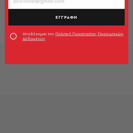
ΚΙΝΗΜΑΤΟΓΡΑΦΟΣ
Κριτική ταινίας: Γιοσέπ (Josep)
ΕΓΓΡΑΦΗ
Κωνσταντίνος Καϊμάκης
Αποδέχομαι την
Πολιτική Προστασίας Προσωπικών
Δεδομένων