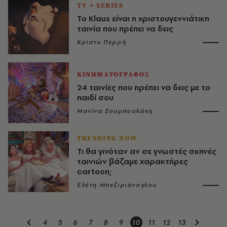
TV + SERIES
To Klaus είναι η χριστουγεννιάτικη
ταινία που πρέπει να δεις
Κρίστυ Περρή
ΚΙΝΗΜΑΤΟΓΡΑΦΟΣ
24 ταινίες που πρέπει να δεις με το
παιδί σου
Μανίνα Ζουμπουλάκη
TRENDING NOW
Τι θα γινόταν αν σε γνωστές σκηνές
ταινιών βάζαμε χαρακτήρες
cartoon;
Ελένη Μπεζιριάνογλου
4
5
6
7
8
9
10
11
12
13