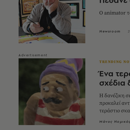
Ο animator τ
Newsroom
2
TRENDING N
Ένα τερ
σχέδια 
Η δανέζικη σ
προκαλεί αντ
τεράστιο σκα
Μάνος Νομικό