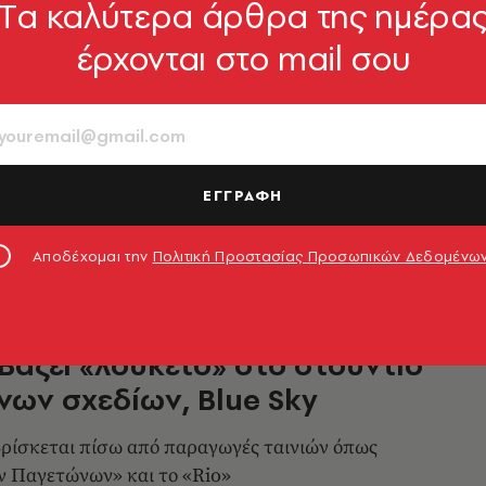
Tα καλύτερα άρθρα της ημέρα
ΑΦΟΣ
έρχονται στο mail σου
e Jam επιστρέφει με
νιστή τον ΛεΜπρόν Τζέιμς
δόν δύο δεκαετίες μακριά από την
ική οθόνη, τα Looney Tunes επιστρέφουν
ΕΓΓΡΑΦΗ
 Lebron James
06.03.2021, 19:15
Αποδέχομαι την
Πολιτική Προστασίας Προσωπικών Δεδομένω
ΑΦΟΣ
 Βάζει «λουκέτο» στο στούντιο
νων σχεδίων, Blue Sky
βρίσκεται πίσω από παραγωγές ταινιών όπως
ν Παγετώνων» και το «Rio»