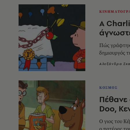
ΚΙΝΗΜΑΤΟΓΡ
A Charl
άγνωστε
Πώς γράφτηκε
δημιουργός τ
Αλεξάνδρα Σκ
ΚΟΣΜΟΣ
Πέθανε 
Doo, Κε
Ο γιος του Κ
ο πατέρας το