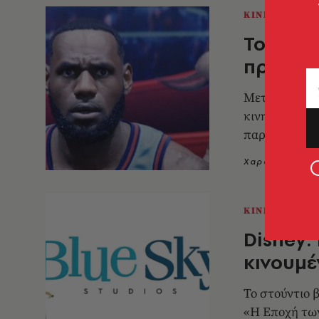
ΚΙΝΗΜΑΤΟΓΡ
Το Spac
πρωταγω
Μετά από σχε
κινηματογραφ
παρέα με τον
Χαρά Κιατίπη
ΚΙΝΗΜΑΤΟΓΡ
Disney:
κινουμέ
Το στούντιο 
«Η Εποχή τω