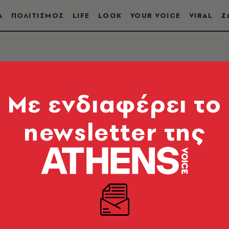
Α
ΠΟΛΙΤΙΣΜΟΣ
LIFE
LOOK
YOUR VOICE
VIRAL
Ζ
Α
Mε ενδιαφέρει το
newsletter της