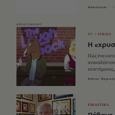
Newsroom
1
TV + SERIES
H «χρυσ
Πώς ένα κατα
ανακαλύπτουν
επιστήμονας,
Μάνος Νομικό
ΕΙΚΑΣΤΙΚΑ
Πέθανε 