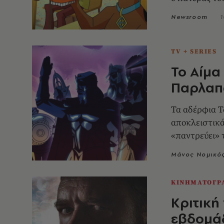
Newsroom
1
TV + SERIES
Το Αίμα
Παρλαπα
Τα αδέρφια Τ
αποκλειστικά
«παντρεύει» 
anime.
Μάνος Νομικό
ΚΙΝΗΜΑΤΟΓΡ
Κριτική 
εβδομάδ