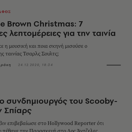
ΑΦΟΣ
ie Brown Christmas: 7
ς λεπτομέρειες για την ταινία
 η μουσική και ποια σκηνή μισούσε ο
ης ταινίας Τσαρλς Σουλτς;
αράκη
24.12.2020, 18:34
ο συνδημιουργός του Scooby-
ν Σπίαρς
έβιν επιβεβαίωσε στο Hollywood Reporter ότι
υ πέθανε την Παρασκευή στο Λος Άντζελες