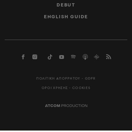
DEBUT
ENGLISH GUIDE
ΠΟΛΙΤΙΚΗ ΑΠΟΡΡΗΤΟΥ - GDPR
ΟΡΟΙ ΧΡΗΣΗΣ - COOKIES