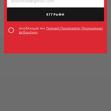
ΚΙΝΗΜΑΤΟΓΡΑΦΟΣ
Το νέο τρέιλερ του Frozen 2 είναι
εδώ και θα σε αφήσει άφωνο!
ΕΓΓΡΑΦΗ
Ρεγγίνα Φιλόγλου
Αποδέχομαι την
Πολιτική Προστασίας Προσωπικών
Δεδομένων