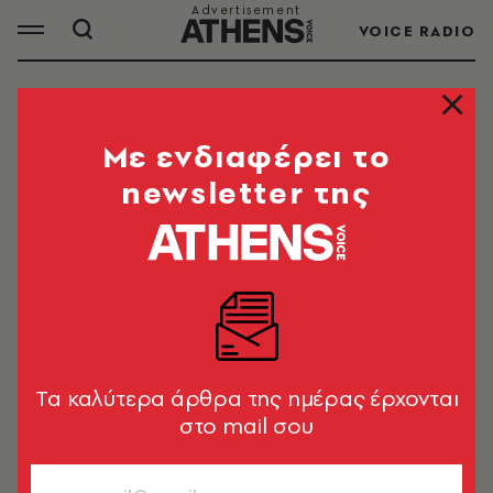
VOICE RADIO
ΚΙΝΟΥΜΕΝΑ ΣΧΕΔΙΑ
Mε ενδιαφέρει το
newsletter της
ΟΛΑ ΤΑ ΑΡΘΡΑ ΤΟΥ TAG
ΚΙΝΟΥΜΕΝΑ ΣΧΕΔΙΑ
ΚΑΤΟΙΚΙΔΙΑ
Πολ Μακ Κάρτνεϊ: Το animation-
διαμαρτυρία για τα πειράματα σε
Tα καλύτερα άρθρα της ημέρας έρχονται
ζώα
στο mail σου
Newsroom