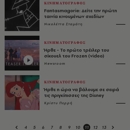
ΚΙΝΗΜΑΤΟΓΡΑΦΟΣ
Fantasmagorie: Δείτε την πρώτη
ταινία κινουμένων σχεδίων
Νικολέττα Σταμάτη
ΚΙΝΗΜΑΤΟΓΡΑΦΟΣ
Ήρθε - Το πρώτο τρέιλερ του
σίκουελ του Frozen (video)
Newsroom
ΚΙΝΗΜΑΤΟΓΡΑΦΟΣ
Ήρθε η ώρα να βάλουμε σε σειρά
τις πριγκίπισσες της Disney
Κρίστυ Περρή
4
5
6
7
8
9
10
11
12
13