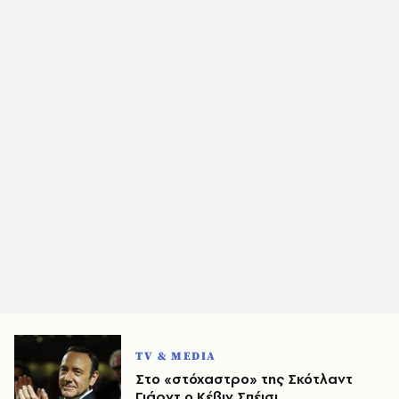
TV & MEDIA
Στο «στόχαστρο» της Σκότλαντ
Γιάρντ ο Κέβιν Σπέισι