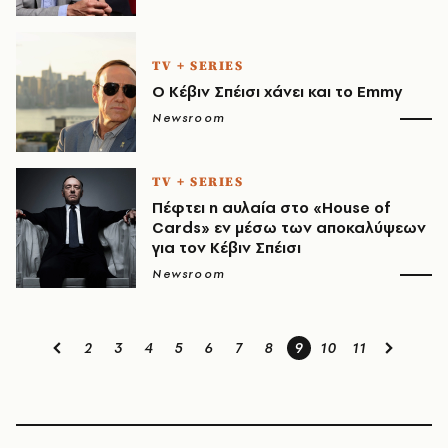
TV + SERIES
O Κέβιν Σπέισι χάνει και το Emmy
Newsroom
TV + SERIES
Πέφτει η αυλαία στο «House of
Cards» εν μέσω των αποκαλύψεων
για τον Κέβιν Σπέισι
Newsroom
2
3
4
5
6
7
8
9
10
11