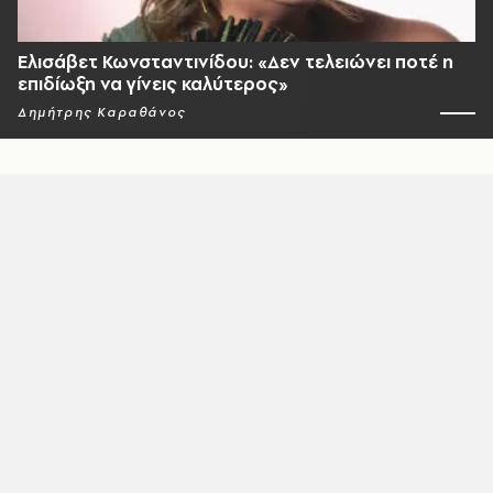
Ελισάβετ Κωνσταντινίδου: «Δεν τελειώνει ποτέ η
επιδίωξη να γίνεις καλύτερος»
Δημήτρης Καραθάνος