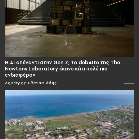
Η AI απέναντι στην Gen Z; Το debAIte της The
Newtons Laboratory έκανε κάτι πολύ πιο
ενδιαφέρον
Δημήτρης Αθανασιάδης