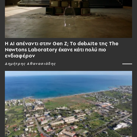
Η AI απέναντι στην Gen Z; Το debAIte της The
Newtons Laboratory έκανε κάτι πολύ πιο
ενδιαφέρον
Δημήτρης Αθανασιάδης