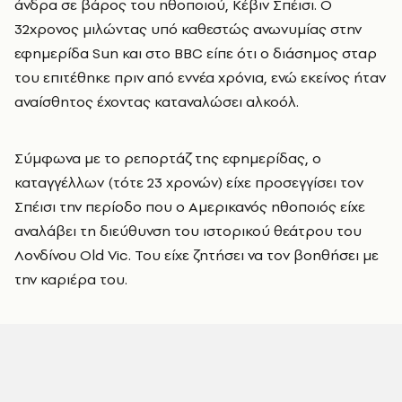
άνδρα σε βάρος του ηθοποιού, Κέβιν Σπέισι. Ο
32χρονος μιλώντας υπό καθεστώς ανωνυμίας στην
εφημερίδα Sun και στο BBC είπε ότι ο διάσημος σταρ
του επιτέθηκε πριν από εννέα χρόνια, ενώ εκείνος ήταν
αναίσθητος έχοντας καταναλώσει αλκοόλ.
Σύμφωνα με το ρεπορτάζ της εφημερίδας, ο
καταγγέλλων (τότε 23 χρονών) είχε προσεγγίσει τον
Σπέισι την περίοδο που ο Αμερικανός ηθοποιός είχε
αναλάβει τη διεύθυνση του ιστορικού θεάτρου του
Λονδίνου Old Vic. Του είχε ζητήσει να τον βοηθήσει με
την καριέρα του.