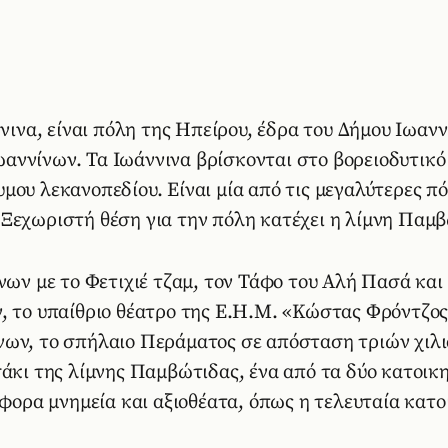
νινα, είναι πόλη της Ηπείρου, έδρα του Δήμου Ιωανν
αννίνων. Τα Ιωάννινα βρίσκονται στο βορειοδυτικό
ου λεκανοπεδίου. Είναι μία από τις μεγαλύτερες πό
Ξεχωριστή θέση για την πόλη κατέχει η λίμνη Παμβ
νων με το Φετιχιέ τζαμ, τον Τάφο του Αλή Πασά και
, το υπαίθριο θέατρο της Ε.Η.Μ. «Κώστας Φρόντζος»
νων, το σπήλαιο Περάματος σε απόσταση τριών χιλ
σάκι της λίμνης Παμβώτιδας, ένα από τα δύο κατοικ
άφορα μνημεία και αξιοθέατα, όπως η τελευταία κατο