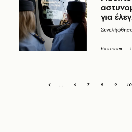
αστυνο
για έλε
Συνελήφθησαν
Newsroom
1
6
7
8
9
10
…