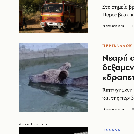
Στο σημείο β
Πυροσβεστικ
Newsroom
1
ΠΕΡΙΒΑΛΛΟΝ
Νεαρή 
δεξαμεν
«δραπετ
Επιτυχημένη 
και της περι
Newsroom
0
ΕΛΛΑΔΑ