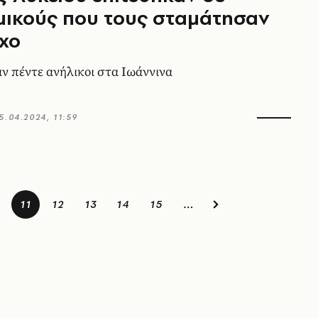
μικούς που τους σταμάτησαν
γχο
 πέντε ανήλικοι στα Ιωάννινα
5.04.2024, 11:59
11
12
13
14
15
…