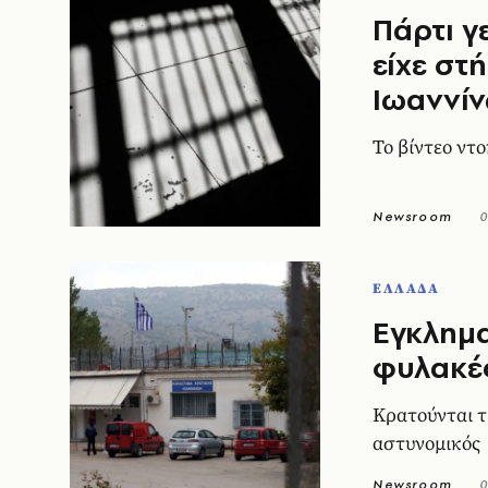
Πάρτι γ
είχε στ
Ιωαννί
Το βίντεο ντο
Newsroom
0
ΕΛΛΑΔΑ
Εγκλημα
φυλακές
Κρατούνται τ
αστυνομικός
Newsroom
0