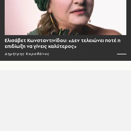
Ελισάβετ Κωνσταντινίδου: «Δεν τελειώνει ποτέ η
επιδίωξη να γίνεις καλύτερος»
Δημήτρης Καραθάνος