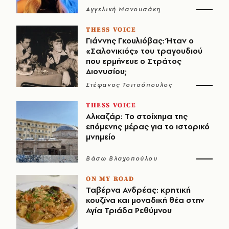
Αγγελική Μανουσάκη
THESS VOICE
Γιάννης Γκουλιόβας: Ήταν ο
«Σαλονικιός» του τραγουδιού
που ερμήνευε ο Στράτος
Διονυσίου;
Στέφανος Τσιτσόπουλος
THESS VOICE
Αλκαζάρ: Το στοίχημα της
επόμενης μέρας για το ιστορικό
μνημείο
Βάσω Βλαχοπούλου
ON MY ROAD
Ταβέρνα Ανδρέας: κρητική
κουζίνα και μοναδική θέα στην
Αγία Τριάδα Ρεθύμνου