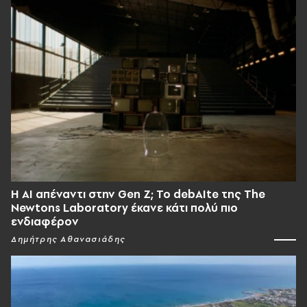
Η AI απέναντι στην Gen Z; Το debAIte της The
Newtons Laboratory έκανε κάτι πολύ πιο
ενδιαφέρον
Δημήτρης Αθανασιάδης