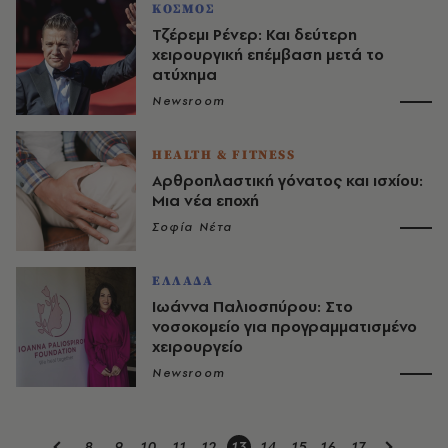
ΚΟΣΜΟΣ
Τζέρεμι Ρένερ: Και δεύτερη
χειρουργική επέμβαση μετά το
ατύχημα
Newsroom
HEALTH & FITNESS
Αρθροπλαστική γόνατος και ισχίου:
Μια νέα εποχή
Σοφία Νέτα
ΕΛΛΑΔΑ
Ιωάννα Παλιοσπύρου: Στο
νοσοκομείο για προγραμματισμένο
χειρουργείο
Newsroom
8
9
10
11
12
13
14
15
16
17