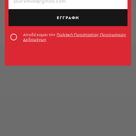
ΕΛΛΑΔΑ
Στο νοσοκομείο για επέμβαση στο
χέρι ο Μιχάλης Χατζηγιάννης
ΕΓΓΡΑΦΗ
Newsroom
Αποδέχομαι την
Πολιτική Προστασίας Προσωπικών
Δεδομένων