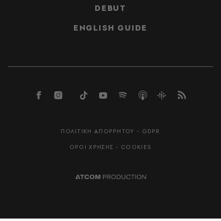
DEBUT
ENGLISH GUIDE
ΠΟΛΙΤΙΚΗ ΑΠΟΡΡΗΤΟΥ - GDPR
ΟΡΟΙ ΧΡΗΣΗΣ - COOKIES