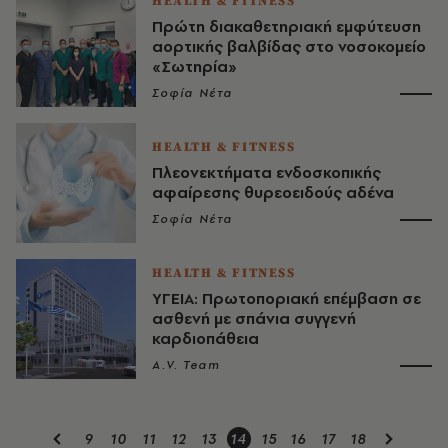
HEALTH & FITNESS
Πρώτη διακαθετηριακή εμφύτευση
αορτικής βαλβίδας στο νοσοκομείο
«Σωτηρία»
Σοφία Νέτα
HEALTH & FITNESS
Πλεονεκτήματα ενδοσκοπικής
αφαίρεσης θυρεοειδούς αδένα
Σοφία Νέτα
HEALTH & FITNESS
ΥΓΕΙΑ: Πρωτοποριακή επέμβαση σε
ασθενή με σπάνια συγγενή
καρδιοπάθεια
A.V. Team
9
10
11
12
13
14
15
16
17
18