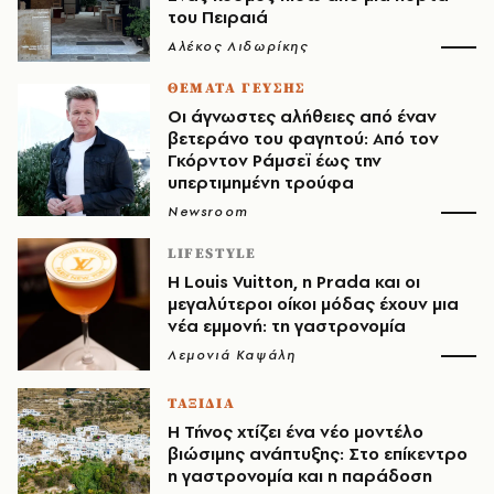
του Πειραιά
Αλέκος Λιδωρίκης
ΘΕΜΑΤΑ ΓΕΥΣΗΣ
Οι άγνωστες αλήθειες από έναν
βετεράνο του φαγητού: Από τον
Γκόρντον Ράμσεϊ έως την
υπερτιμημένη τρούφα
Newsroom
LIFESTYLE
Η Louis Vuitton, η Prada και οι
μεγαλύτεροι οίκοι μόδας έχουν μια
νέα εμμονή: τη γαστρονομία
Λεμονιά Καψάλη
ΤΑΞΙΔΙΑ
Η Τήνος χτίζει ένα νέο μοντέλο
βιώσιμης ανάπτυξης: Στο επίκεντρο
η γαστρονομία και η παράδοση