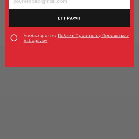
ΚΟΣΜΟΣ
Ποιος είναι ο Keir Starmer που
διεκδικεί την πρωθυπουργία στη
ΕΓΓΡΑΦΗ
Βρετανία
A.V. Team
Αποδέχομαι την
Πολιτική Προστασίας Προσωπικών
Δεδομένων