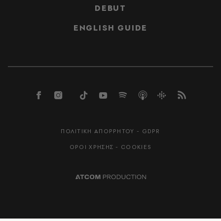
DEBUT
ENGLISH GUIDE
ΠΟΛΙΤΙΚΗ ΑΠΟΡΡΗΤΟΥ - GDPR
ΟΡΟΙ ΧΡΗΣΗΣ - COOKIES