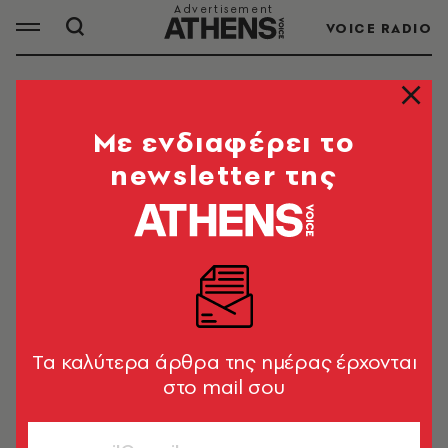
VOICE RADIO
ΕΡΓΑΤΙΚΟ ΚΟΜΜΑ
Mε ενδιαφέρει το
newsletter της
ΟΛΑ ΤΑ ΑΡΘΡΑ ΤΟΥ TAG
ΕΡΓΑΤΙΚΟ ΚΟΜΜΑ
ΚΟΣΜΟΣ
Κυβέρνηση Εργατικών στη Βρετανία
με μεγάλη πλειοψηφία - Συνεχάρη
Tα καλύτερα άρθρα της ημέρας έρχονται
τον Κιρ Στάρμερ ο Σούνακ
στο mail σου
Newsroom