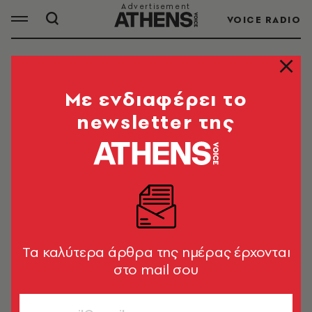
VOICE RADIO
ΕΜΑΝΟΥΕΛ ΜΑΚΡΟΝ
Mε ενδιαφέρει το
newsletter της
Ο Εμανουέλ Μακρόν είναι Γάλλος πολιτικός.
Από το 2017 είναι ο πρόεδρος της Γαλλίας,
εκλεγμένος με το κίνημα «Εμπρός!» (En
Marche!).
Tα καλύτερα άρθρα της ημέρας έρχονται
ΟΛΑ ΤΑ ΑΡΘΡΑ ΤΟΥ TAG
στο mail σου
ΕΜΑΝΟΥΕΛ ΜΑΚΡΟΝ