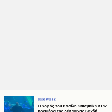
SHOWBIZ
Ο χορός του Βασίλη Μπισμπίκη στην
πρεμιέρα της Δέσποινας Βανδή