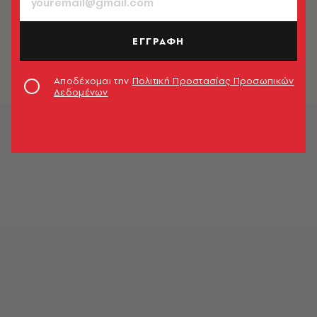
ΕΛΛΑΔΑ
Έχασαν 6χρονο από νηπιαγωγείο και
τον βρήκαν περαστικοί
ΕΓΓΡΑΦΗ
Newsroom
Αποδέχομαι την
Πολιτική Προστασίας Προσωπικών
Δεδομένων