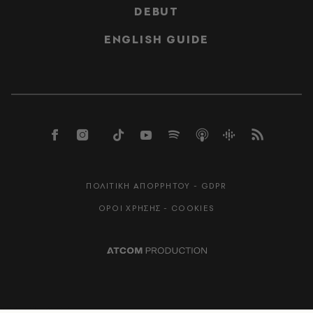
DEBUT
ENGLISH GUIDE
ΠΟΛΙΤΙΚΗ ΑΠΟΡΡΗΤΟΥ - GDPR
ΟΡΟΙ ΧΡΗΣΗΣ - COOKIES