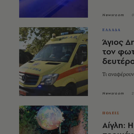
Newsroom
0
ΕΛΛΑΔΑ
Άγιος Δ
τον φω
δευτέρ
Τι αναφέρουν
Newsroom
2
ΠΟΛΕΙΣ
Αίγλη: 