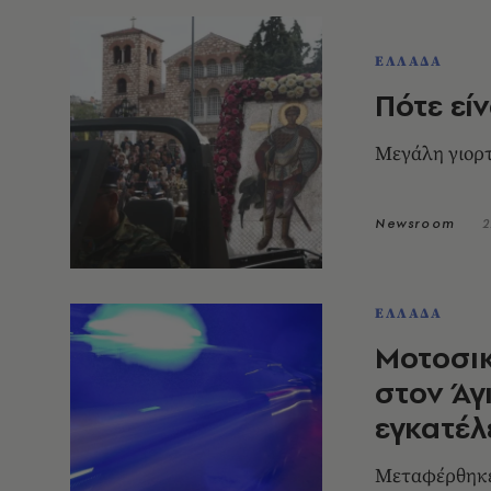
ΕΛΛΑΔΑ
Πότε εί
Μεγάλη γιορτ
Newsroom
2
ΕΛΛΑΔΑ
Μοτοσικ
στον Άγ
εγκατέλ
Mεταφέρθηκε