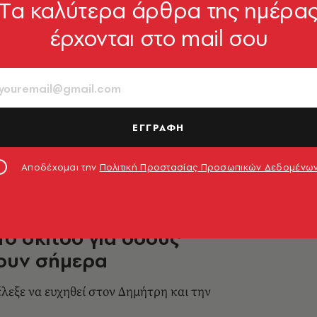
Tα καλύτερα άρθρα της ημέρα
έρχονται στο mail σου
ημήτριος: Διαρρήκτες
ισαν αστυνομικούς -
οκυνηγητό της ΕΛ.ΑΣ
τοπίσει να βγαίνουν από το σπίτι -
ΕΓΓΡΑΦΗ
καταδίωξη
ολος
13.11.2025, 21:07
Αποδέχομαι την
Πολιτική Προστασίας Προσωπικών Δεδομένω
Το σκίτσο για όσους
ζουν σήμερα
έλεξε να ευχηθεί στον Δημήτρη και την