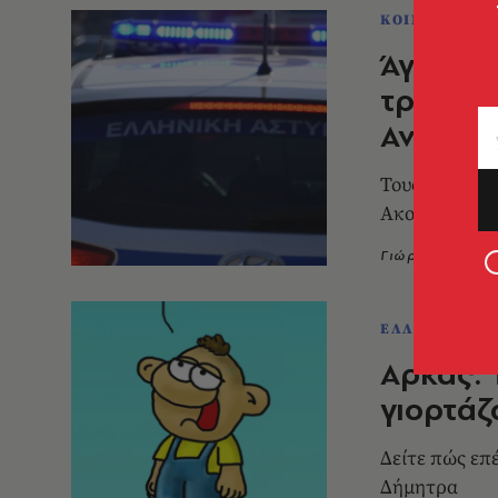
ΚΟΙΝΩΝΙΑ
Άγιος Δ
τραυμάτ
Ανθρωπ
Τους είχαν εν
Ακολούθησε 
Γιώργος Σόμπ
ΕΛΛΑΔΑ
Αρκάς: 
γιορτά
Δείτε πώς επ
Δήμητρα