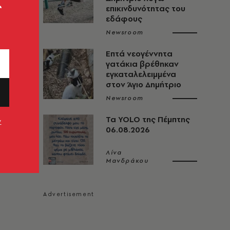
ς
επικινδυνότητας του
εδάφους
Newsroom
Επτά νεογέννητα
γατάκια βρέθηκαν
εγκαταλελειμμένα
στον Άγιο Δημήτριο
Newsroom
Τα YOLO της Πέμπτης
ν
06.08.2026
Λίνα
Μανδράκου