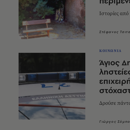
περιμέν
Ιστορίες από
Στέφανος Τσιτ
ΚΟΙΝΩΝΙΑ
Άγιος Δ
ληστείε
επιχειρ
στόχασ
Δρούσε πάντα
Γιώργος Σόμπ