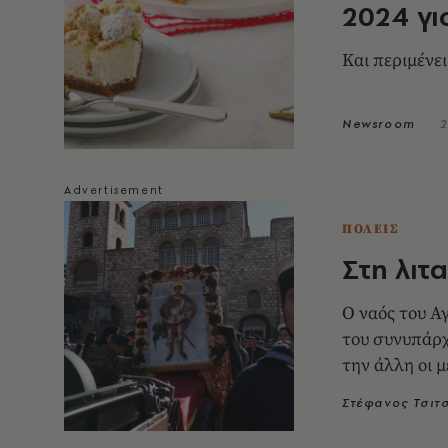
2024 γι
Και περιμένει
Newsroom
2
ΠΟΛΕΙΣ
Στη λιτ
Ο ναός του Α
του συνυπάρχ
την άλλη οι 
Θεσσαλονίκη
Στέφανος Τσιτ