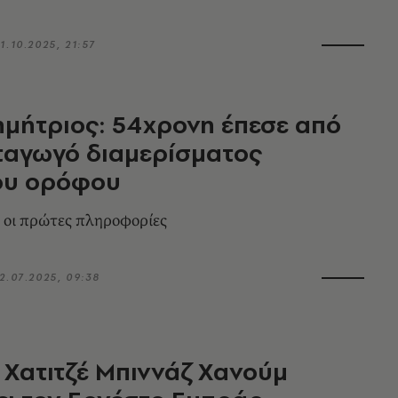
1.10.2025, 21:57
ημήτριος: 54χρονη έπεσε από
ταγωγό διαμερίσματος
ου ορόφου
 οι πρώτες πληροφορίες
2.07.2025, 09:38
Η Χατιτζέ Μπιννάζ Χανούμ