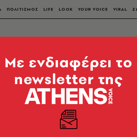
Α
ΠΟΛΙΤΙΣΜΟΣ
LIFE
LOOK
YOUR VOICE
VIRAL
Ζ
Mε ενδιαφέρει το
newsletter της