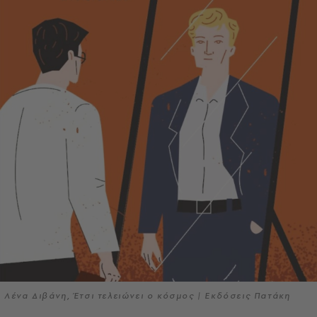
Λένα Διβάνη, Έτσι τελειώνει ο κόσμος | Εκδόσεις Πατάκη