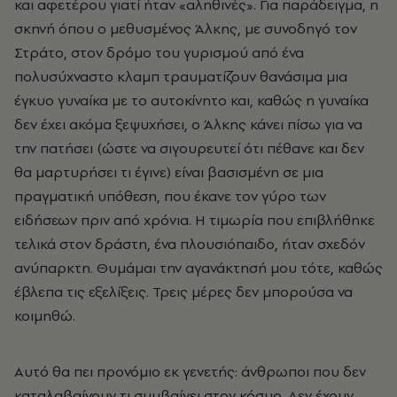
και αφετέρου γιατί ήταν «αληθινές». Για παράδειγμα, η
σκηνή όπου ο μεθυσμένος Άλκης, με συνοδηγό τον
Στράτο, στον δρόμο του γυρισμού από ένα
πολυσύχναστο κλαμπ τραυματίζουν θανάσιμα μια
έγκυο γυναίκα με το αυτοκίνητο και, καθώς η γυναίκα
δεν έχει ακόμα ξεψυχήσει, ο Άλκης κάνει πίσω για να
την πατήσει (ώστε να σιγουρευτεί ότι πέθανε και δεν
θα μαρτυρήσει τι έγινε) είναι βασισμένη σε μια
πραγματική υπόθεση, που έκανε τον γύρο των
ειδήσεων πριν από χρόνια. Η τιμωρία που επιβλήθηκε
τελικά στον δράστη, ένα πλουσιόπαιδο, ήταν σχεδόν
ανύπαρκτη. Θυμάμαι την αγανάκτησή μου τότε, καθώς
έβλεπα τις εξελίξεις. Τρεις μέρες δεν μπορούσα να
κοιμηθώ.
Αυτό θα πει προνόμιο εκ γενετής: άνθρωποι που δεν
καταλαβαίνουν τι συμβαίνει στον κόσμο. Δεν έχουν