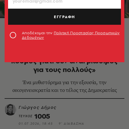
ΕΓΓΡΑΦΗ
Λένα Διβάνη © Τάσος Ανέστης
Αποδέχομαι την
Πολιτική Προστασίας Προσωπικών
Δεδομένων
ΒΙΒΛΙΟ
Λένα Διβάνη: «Έτσι τελειώνει ο
κόσμος γιατί δεν είναι βιώσιμος
για τους πολλούς»
Ένα μυθιστόρημα για την εξουσία, την
οικογενειοκρατία και το τέλος της Δημοκρατίας
Γιώργος Δήμος
1005
ΤΕΥΧΟΣ
01.07.2026, 18:45
9’ ΔΙΑΒΑΣΜΑ