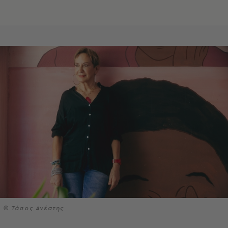
© Τάσος Ανέστης