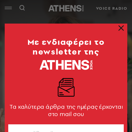
VOICE RADIO
Mε ενδιαφέρει το
newsletter της
Tα καλύτερα άρθρα της ημέρας έρχονται
στο mail σου