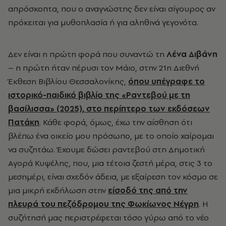
απρόσκοπτα, που ο αναγνώστης δεν είναι σίγουρος αν
πρόκειται για μυθοπλασία ή για αληθινά γεγονότα.
Δεν είναι η πρώτη φορά που συναντώ τη
Λένα Διβάνη
– η πρώτη ήταν πέρυσι τον Μάιο, στην 21η Διεθνή
Έκθεση Βιβλίου Θεσσαλονίκης,
όπου υπέγραφε το
ιστορικό-παιδικό βιβλίο της «Ραντεβού με τη
βασίλισσα» (2025), στο περίπτερο των εκδόσεων
Πατάκη
. Κάθε φορά, όμως, έχω την αίσθηση ότι
βλέπω ένα οικείο μου πρόσωπο, με το οποίο χαίρομαι
να συζητάω. Έχουμε δώσει ραντεβού στη Δημοτική
Αγορά Κυψέλης, που, μια τέτοια ζεστή μέρα, στις 3 το
μεσημέρι, είναι σχεδόν άδεια, με εξαίρεση τον κόσμο σε
μια μικρή εκδήλωση στην
είσοδό της από την
πλευρά του πεζόδρομου της Φωκίωνος Νέγρη
. Η
συζήτησή μας περιστρέφεται τόσο γύρω από το νέο