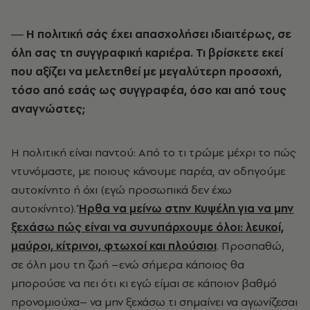
― Η πολιτική σάς έχει απασχολήσει ιδιαιτέρως, σε
όλη σας τη συγγραφική καριέρα. Τι βρίσκετε εκεί
που αξίζει να μελετηθεί με μεγαλύτερη προσοχή,
τόσο από εσάς ως συγγραφέα, όσο και από τους
αναγνώστες;
Η πολιτική είναι παντού: Από το τι τρώμε μέχρι το πώς
ντυνόμαστε, με ποιους κάνουμε παρέα, αν οδηγούμε
αυτοκίνητο ή όχι (εγώ προσωπικά δεν έχω
αυτοκίνητο).
Ήρθα να μείνω στην Κυψέλη για να μην
ξεχάσω πώς είναι να συνυπάρχουμε όλοι: λευκοί,
μαύροι, κίτρινοι, φτωχοί και πλούσιοι
. Προσπαθώ,
σε όλη μου τη ζωή –ενώ σήμερα κάποιος θα
μπορούσε να πει ότι κι εγώ είμαι σε κάποιον βαθμό
προνομιούχα– να μην ξεχάσω τι σημαίνει να αγωνίζεσαι