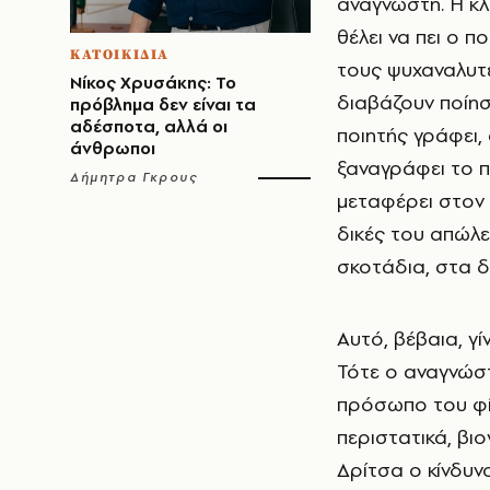
αναγνώστη. Η κλ
θέλει να πει ο 
ΚΑΤΟΙΚΙΔΙΑ
τους ψυχαναλυτέ
Νίκος Χρυσάκης: Το
διαβάζουν ποίησ
πρόβλημα δεν είναι τα
αδέσποτα, αλλά οι
ποιητής γράφει,
άνθρωποι
ξαναγράφει το π
Δήμητρα Γκρους
μεταφέρει στον δ
δικές του απώλε
σκοτάδια, στα δ
Αυτό, βέβαια, γ
Τότε ο αναγνώστ
πρόσωπο του φίλ
περιστατικά, βι
Δρίτσα ο κίνδυν