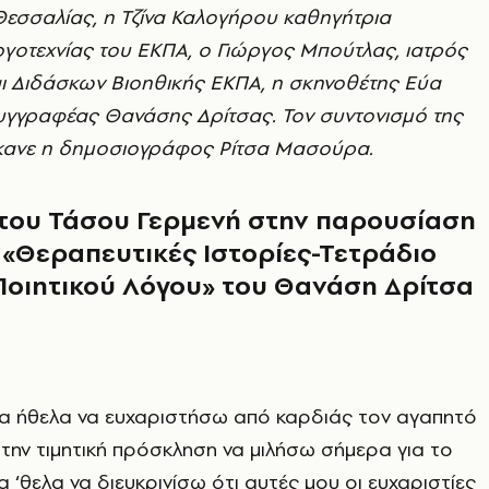
Θεσσαλίας, η Τζίνα Καλογήρου καθηγήτρια
γοτεχνίας του ΕΚΠΑ, ο Γιώργος Μπούτλας, ιατρός
ι Διδάσκων Βιοηθικής ΕΚΠΑ, η σκηνοθέτης Εύα
συγγραφέας Θανάσης Δρίτσας. Τον συντονισμό της
κανε η δημοσιογράφος Ρίτσα Μασούρα.
 του Τάσου Γερμενή στην παρουσίαση
 «Θεραπευτικές Ιστορίες-Τετράδιο
οιητικού Λόγου» του Θανάση Δρίτσα
θα ήθελα να ευχαριστήσω από καρδιάς τον αγαπητό
την τιμητική πρόσκληση να μιλήσω σήμερα για το
θα ‘θελα να διευκρινίσω ότι αυτές μου οι ευχαριστίες