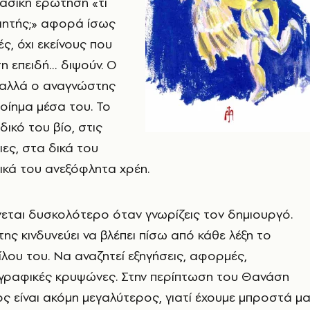
ασική ερώτηση «τι
ποιητής;» αφορά ίσως
ς, όχι εκείνους που
η επειδή… διψούν. Ο
 αλλά ο αναγνώστης
οίημα μέσα του. Το
ικό του βίο, στις
ιες, στα δικά του
ικά του ανεξόφλητα χρέη.
ίνεται δυσκολότερο όταν γνωρίζεις τον δημιουργό.
ης κινδυνεύει να βλέπει πίσω από κάθε λέξη το
ου του. Να αναζητεί εξηγήσεις, αφορμές,
ογραφικές κρυψώνες. Στην περίπτωση του Θανάση
ος είναι ακόμη μεγαλύτερος, γιατί έχουμε μπροστά μ