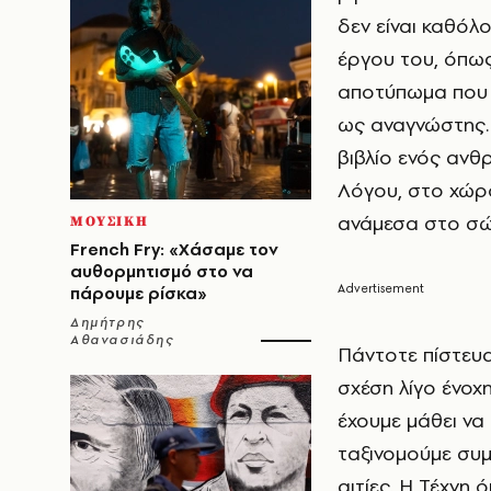
δεν είναι καθόλο
έργου του, όπως
αποτύπωμα που μ
ως αναγνώστης. 
βιβλίο ενός ανθ
Λόγου, στο χώρ
ανάμεσα στο σώμ
ΜΟΥΣΙΚΗ
French Fry: «Χάσαμε τον
αυθορμητισμό στο να
πάρουμε ρίσκα»
Δημήτρης
Αθανασιάδης
Πάντοτε πίστευα 
σχέση λίγο ένοχη
έχουμε μάθει να
ταξινομούμε συ
αιτίες. Η Τέχνη