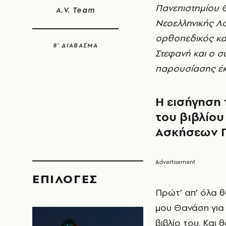
Πανεπιστημίου 
A.V. Team
Νεοελληνικής Λο
ορθοπεδικός κα
8’ ΔΙΑΒΑΣΜΑ
Στεφανή και ο 
παρουσίασης έ
Η εισήγηση
του βιβλίου
Ασκήσεων Π
EΠΙΛΟΓΈΣ
Πρώτ’ απ’ όλα 
μου Θανάση για 
βιβλίο του. Και 