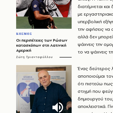
διατέμνεται και 
με εργαστηριακού
υπερβολική εξήγη
την αφήσεις να 
ΚΟΣΜΟΣ
αλλά δεν μπορείς
Οι περιπέτειες των Ρώσων
ψάχνεις την ομο
κατασκόπων στη Λατινική
Αμερική
το να ψάχνεις τ
Σώτη Τριανταφύλλου
Ένας δεύτερος λ
αποποιούμαι τον
ότι πιστεύω πως
στιγμή που φεύγ
δημιουργού του,
αποκλειστικά. Γί