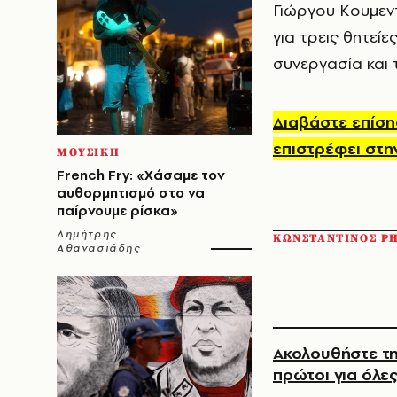
Γιώργου Κουμεντ
για τρεις θητείε
συνεργασία και
Διαβάστε επίση
επιστρέφει στη
ΜΟΥΣΙΚΗ
French Fry: «Χάσαμε τον
αυθορμητισμό στο να
παίρνουμε ρίσκα»
Δημήτρης
ΚΩΝΣΤΑΝΤΙΝΟΣ Ρ
Αθανασιάδης
Ακολουθήστε τη
πρώτοι για όλες