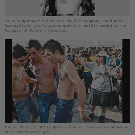
Τα 1000 πρόσωπα της Αθήνας που δεν κοιμάται, παρά μόνο
ξεκουράζεται, για να φρεσκαριστεί, ν’ αλλάξει ρούχα και να
ξαναβγεί © Θανάσης Καρατζάς
Gay Pride 9.6.2010 | Σάββατο 5 Ιουνίου, πλατεία Κλαυθμώνος
© Κωνσταντίνος Ρήγος