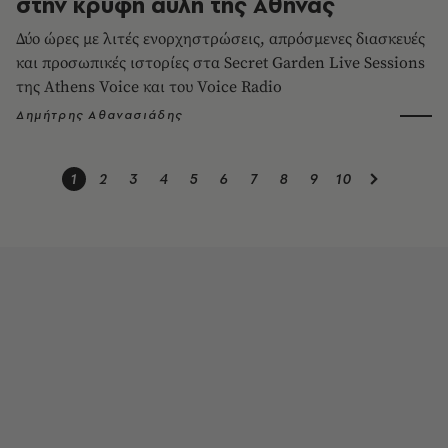
στην κρυφή αυλή της Αθήνας
Δύο ώρες με λιτές ενορχηστρώσεις, απρόσμενες διασκευές
και προσωπικές ιστορίες στα Secret Garden Live Sessions
της Athens Voice και του Voice Radio
Δημήτρης Αθανασιάδης
1
2
3
4
5
6
7
8
9
10