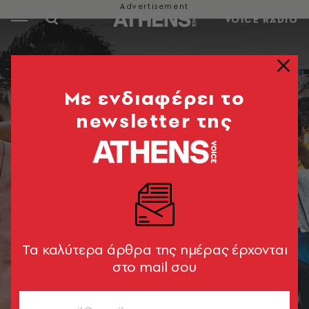
VOICE RADIO
Mε ενδιαφέρει το
newsletter της
Tα καλύτερα άρθρα της ημέρας έρχονται
στο mail σου