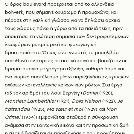
Ο όρος boulevard προέρχεται από το ολλανδικό
bolwerk, που σήμαινε οχύρωμα ή προμαχώνα, και
πέρασε στη γαλλική γλώσσα για να δηλώσει αρχικά
τους χώρους πάνω ή γύρω από τα παλιά τείχη, πριν
αποκτήσει τη νεότερη σημασία των δεντροφυτεμένων
λεωφόρων με εμπορική και ψυχαγωγική
δραστηριότητα. Όπως είναι γνωστό, το μπουλβάρ
απευθυνόταν κυρίως σε αστικό κοινό και βασιζόταν σε
δραματουργία με γρήγορη εξέλιξη, καθαρή δομή και
ένα κωμικό αποτέλεσμα μέσω παρεξηγήσεων, κρυφών
σχέσεων και εναλλαγής κοινωνικών ρόλων. Στα έργα
(63 τον αριθμό) του Λουί Βερνέιγ (
Daniel
(1920),
Monsieur Lamberthier
(1921),
Dora Nelson
(1922),
Je
t
’
attendais
(1925),
Ma s
œur et moi
(1929) και
Mon
Crime!
(1934)) εμφανίζεται σταθερά η σύγκρουση
ανάμεσα στην κοινωνική εικόνα και την προσωπική ζωή·
η πλοκή βασίζεται σε παρεξηγήσεις που προκύπτουν