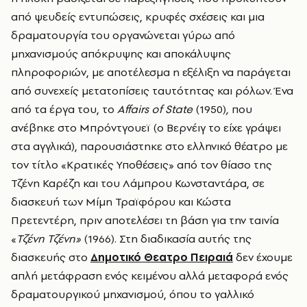
από ψευδείς εντυπώσεις, κρυφές σχέσεις και μια
δραματουργία του οργανώνεται γύρω από
μηχανισμούς απόκρυψης και αποκάλυψης
πληροφοριών, με αποτέλεσμα η εξέλιξη να παράγεται
από συνεχείς μετατοπίσεις ταυτότητας και ρόλων. Ένα
από τα έργα του, το
Affairs
ο
f
State
(1950)
,
που
ανέβηκε στο Μπρόντγουεϊ (ο Βερνέιγ το είχε γράψει
στα αγγλικά), παρουσιάστηκε στο ελληνικό θέατρο με
τον τίτλο «Κρατικές Υποθέσεις» από τον θίασο της
Τζένη Καρέζη και του Λάμπρου Κωνσταντάρα, σε
διασκευή των Μίμη Τραϊφόρου και Κώστα
Πρετεντέρη, πριν αποτελέσει τη βάση για την ταινία
«
Τζένη Τζένη»
(1966). Στη διαδικασία αυτής της
διασκευής στο
Δημοτικό Θεατρο Πειραιά
δεν έχουμε
απλή μετάφραση ενός κειμένου αλλά μεταφορά ενός
δραματουργικού μηχανισμού, όπου το γαλλικό