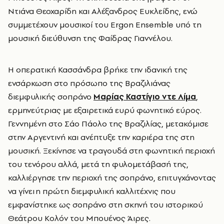
Ντιάνα Θεοχαρίδη και Αλέξανδρος Ευκλείδης, ενώ
συμμετέχουν μουσικοί του Ergon Ensemble υπό τη
μουσική διεύθυνση της Φαίδρας Γιαννέλου.
Η οπερατική Κασσάνδρα βρήκε την ιδανική της
ενσάρκωση στο πρόσωπο της Βραζιλιάνας
διεμφυλικής σοπράνο
Μαρίας Καστίγιο ντε Λίμα
,
ερμηνεύτριας με εξαιρετικά ευρύ φωνητικό εύρος.
Γεννημένη στο Σάο Πάολο της Βραζιλίας, μετακόμισε
στην Αργεντινή και ανέπτυξε την καριέρα της στη
μουσική. Ξεκίνησε να τραγουδά στη φωνητική περιοχή
του τενόρου αλλά, μετά τη φυλομετάβασή της,
καλλιέργησε την περιοχή της σοπράνο, επιτυγχάνοντας
να γίνει η πρώτη διεμφυλική καλλιτέχνις που
εμφανίστηκε ως σοπράνο στη σκηνή του ιστορικού
Θεάτρου Κολόν του Μπουένος Άιρες.