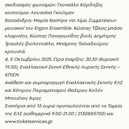
σχεδιασμός φωτισμών: Γκονσάλο Κόρδοβα,
κοστούμια: Λουσιάνα Γκούτμαν
Κασσάνδρα: Μαρία Καστίγιο ντε Λίμα. Συμμετέχουν
μουσικοί του Ergon Ensemble: Κώστας Τζέκος μπάσο
κλαρινέτο, Κώστας Παναγιωτίδης βιολί, Δημήτρης
Τραυλός βιολοντσέλο, Μπάμπης Ταλιαδούρος
κρουστά.
4, 5 Οκτωβρίου 2025. Ώρα έναρξης: 20.30 (Κυριακή:
19.30), Εναλλακτική Σκηνή Εθνικής Λυρικής Σκηνής –
ΚΠΙΣΝ
Ανάθεση και συμπαραγωγή Εναλλακτικής Σκηνής ΕΛΣ
και Κέντρου Πειραματισμού Θεάτρου Κολόν
Μπουένος Άιρες
Εισιτήρια από 15 ευρώ προπωλούνται από τα Ταμεία
της ΕΛΣ (καθημερινά 9.00-21.00 | 2130885700) και
www.ticketservices.gr