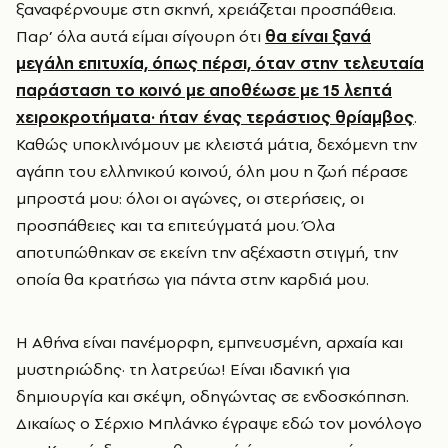
ξαναφέρνουμε στη σκηνή, χρειάζεται προσπάθεια.
Παρ’ όλα αυτά είμαι σίγουρη ότι
θα είναι ξανά
μεγάλη επιτυχία, όπως πέρσι, όταν στην τελευταία
παράσταση το κοινό με αποθέωσε με 15 λεπτά
χειροκροτήματα· ήταν ένας τεράστιος θρίαμβος
.
Καθώς υποκλινόμουν με κλειστά μάτια, δεχόμενη την
αγάπη του ελληνικού κοινού, όλη μου η ζωή πέρασε
μπροστά μου: όλοι οι αγώνες, οι στερήσεις, οι
προσπάθειες και τα επιτεύγματά μου. Όλα
αποτυπώθηκαν σε εκείνη την αξέχαστη στιγμή, την
οποία θα κρατήσω για πάντα στην καρδιά μου.
Η Αθήνα είναι πανέμορφη, εμπνευσμένη, αρχαία και
μυστηριώδης· τη λατρεύω! Είναι ιδανική για
δημιουργία και σκέψη, οδηγώντας σε ενδοσκόπηση.
Δικαίως ο Σέρχιο Μπλάνκο έγραψε εδώ τον μονόλογο