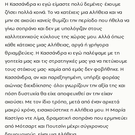
Η Κασσάνδρα κι εγώ είμαστε πολύ δεμένες· έχουμε
ζήσει πολλά κοινά. Το να κατέχεις μια Αλήθεια και να
μην σε ακούει κανείς θυμίζει την περίοδο που ήθελα να
γίνω σοπράνο και δεν με υπολόγιζαν στους
καλλιτεχνικούς κύκλους της χώρας μου. Αλλά όπως
κάθε κάτοχος μιας Αλήθειας, αργά ή γρήγορα
θριαμβεύεις. Η Κασσάνδρα κι εγώ παλέψαμε με τη
γοητεία μας και τις στρατηγικές μας για να πετύχουμε
τους στόχους μας· καμία από εμάς δεν φοβήθηκε. Η
Κασσάνδρα, αν και παρεξηγημένη, υπήρξε φορέας
αιώνιας διεκδίκησης· όλοι γνωρίζουν την αξία της και
πόση δυστυχία θα είχε αποφευχθεί αν την είχαν
ακούσει. Με τον ίδιο τρόπο, μετά από έναν αρκετά
μακρύ χρόνο, εισακούστηκε η Αλήθεια μου. Η Μαρία
Καστίγιο ντε Λίμα, δραματική σοπράνο που ερμηνεύει
από Μότσαρτ και Πουτσίνι μέχρι σύγχρονους
δημιουργούς, είναι μια Αλήθεια.