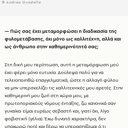
© Andrea Guedella
—
Πώς σας έχει μεταμορφώσει η διαδικασία της
φυλομετάβασης, όχι μόνο ως καλλιτέχνη, αλλά και
ως άνθρωπο στην καθημερινότητά σας;
Στη δική μου περίπτωση, αυτή η μεταμόρφωση μού
έχει φέρει μόνο ευτυχία. Δούλεψα πολύ για να
τελειοποιηθώ επαγγελματικά, ώστε η αλλαγή φύλου
να μην υπερσκελίζει τις καλλιτεχνικές μου αρετές. Στην
καθημερινή μου ζωή στη χώρα μου, με
πρωτοποριακούς νόμους ένταξης, ζω κανονικά σαν
γυναίκα· είμαι ευρέως σεβαστή και, γιατί όχι, λίγο
φοβιστική (γέλια). Έχω δυνατό χαρακτήρα, δεν
υποχωρώ ποτέ και ξέρω να υπερασπίζομαι ό,τι