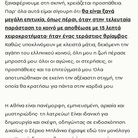
ξαναφέρνουμε στη σκηνή, χρειάζεται προσπάθεια.
Παρ’ όλα αυτά είμαι σίγουρη ότι
θα είναι ξανά
μεγάλη επιτυχία, όπως πέρσι, όταν στην τελευταία
παράσταση το κοινό με αποθέωσε με 15 λεπτά
χειροκροτήματα· ήταν ένας τεράστιος θρίαμβος
.
Καθώς υποκλινόμουν με κλειστά μάτια, δεχόμενη την
αγάπη του ελληνικού κοινού, όλη μου η ζωή πέρασε
μπροστά μου: όλοι οι αγώνες, οι στερήσεις, οι
προσπάθειες και τα επιτεύγματά μου. Όλα
αποτυπώθηκαν σε εκείνη την αξέχαστη στιγμή, την
οποία θα κρατήσω για πάντα στην καρδιά μου.
Η Αθήνα είναι πανέμορφη, εμπνευσμένη, αρχαία και
μυστηριώδης· τη λατρεύω! Είναι ιδανική για
δημιουργία και σκέψη, οδηγώντας σε ενδοσκόπηση.
Δικαίως ο Σέρχιο Μπλάνκο έγραψε εδώ τον μονόλογο