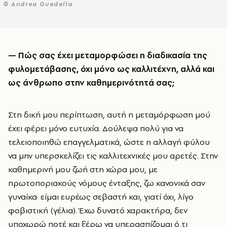
© Andrea Guedella
—
Πώς σας έχει μεταμορφώσει η διαδικασία της
φυλομετάβασης, όχι μόνο ως καλλιτέχνη, αλλά και
ως άνθρωπο στην καθημερινότητά σας;
Στη δική μου περίπτωση, αυτή η μεταμόρφωση μού
έχει φέρει μόνο ευτυχία. Δούλεψα πολύ για να
τελειοποιηθώ επαγγελματικά, ώστε η αλλαγή φύλου
να μην υπερσκελίζει τις καλλιτεχνικές μου αρετές. Στην
καθημερινή μου ζωή στη χώρα μου, με
πρωτοποριακούς νόμους ένταξης, ζω κανονικά σαν
γυναίκα· είμαι ευρέως σεβαστή και, γιατί όχι, λίγο
φοβιστική (γέλια). Έχω δυνατό χαρακτήρα, δεν
υποχωρώ ποτέ και ξέρω να υπερασπίζομαι ό,τι