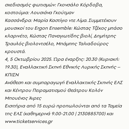
σχεδιασμός φωτισμών: Γκονσάλο Κόρδοβα,
κοστούμια: Λουσιάνα Γκούτμαν
Κασσάνδρα: Μαρία Καστίγιο ντε Λίμα. Συμμετέχουν
μουσικοί του Ergon Ensemble: Κώστας Τζέκος μπάσο
κλαρινέτο, Κώστας Παναγιωτίδης βιολί, Δημήτρης
Τραυλός βιολοντσέλο, Μπάμπης Ταλιαδούρος
κρουστά.
4, 5 Οκτωβρίου 2025. Ώρα έναρξης: 20.30 (Κυριακή:
19.30), Εναλλακτική Σκηνή Εθνικής Λυρικής Σκηνής –
ΚΠΙΣΝ
Ανάθεση και συμπαραγωγή Εναλλακτικής Σκηνής ΕΛΣ
και Κέντρου Πειραματισμού Θεάτρου Κολόν
Μπουένος Άιρες
Εισιτήρια από 15 ευρώ προπωλούνται από τα Ταμεία
της ΕΛΣ (καθημερινά 9.00-21.00 | 2130885700) και
www.ticketservices.gr