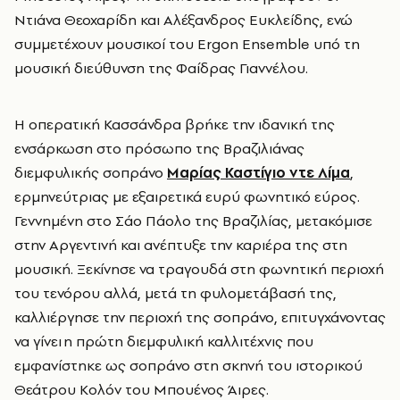
Ντιάνα Θεοχαρίδη και Αλέξανδρος Ευκλείδης, ενώ
συμμετέχουν μουσικοί του Ergon Ensemble υπό τη
μουσική διεύθυνση της Φαίδρας Γιαννέλου.
Η οπερατική Κασσάνδρα βρήκε την ιδανική της
ενσάρκωση στο πρόσωπο της Βραζιλιάνας
διεμφυλικής σοπράνο
Μαρίας Καστίγιο ντε Λίμα
,
ερμηνεύτριας με εξαιρετικά ευρύ φωνητικό εύρος.
Γεννημένη στο Σάο Πάολο της Βραζιλίας, μετακόμισε
στην Αργεντινή και ανέπτυξε την καριέρα της στη
μουσική. Ξεκίνησε να τραγουδά στη φωνητική περιοχή
του τενόρου αλλά, μετά τη φυλομετάβασή της,
καλλιέργησε την περιοχή της σοπράνο, επιτυγχάνοντας
να γίνει η πρώτη διεμφυλική καλλιτέχνις που
εμφανίστηκε ως σοπράνο στη σκηνή του ιστορικού
Θεάτρου Κολόν του Μπουένος Άιρες.