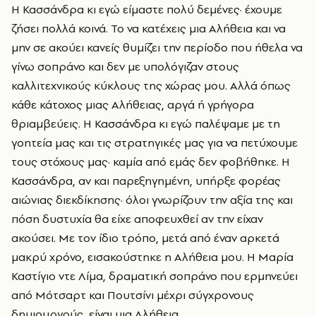
Η Κασσάνδρα κι εγώ είμαστε πολύ δεμένες· έχουμε
ζήσει πολλά κοινά. Το να κατέχεις μια Αλήθεια και να
μην σε ακούει κανείς θυμίζει την περίοδο που ήθελα να
γίνω σοπράνο και δεν με υπολόγιζαν στους
καλλιτεχνικούς κύκλους της χώρας μου. Αλλά όπως
κάθε κάτοχος μιας Αλήθειας, αργά ή γρήγορα
θριαμβεύεις. Η Κασσάνδρα κι εγώ παλέψαμε με τη
γοητεία μας και τις στρατηγικές μας για να πετύχουμε
τους στόχους μας· καμία από εμάς δεν φοβήθηκε. Η
Κασσάνδρα, αν και παρεξηγημένη, υπήρξε φορέας
αιώνιας διεκδίκησης· όλοι γνωρίζουν την αξία της και
πόση δυστυχία θα είχε αποφευχθεί αν την είχαν
ακούσει. Με τον ίδιο τρόπο, μετά από έναν αρκετά
μακρύ χρόνο, εισακούστηκε η Αλήθεια μου. Η Μαρία
Καστίγιο ντε Λίμα, δραματική σοπράνο που ερμηνεύει
από Μότσαρτ και Πουτσίνι μέχρι σύγχρονους
δημιουργούς, είναι μια Αλήθεια.