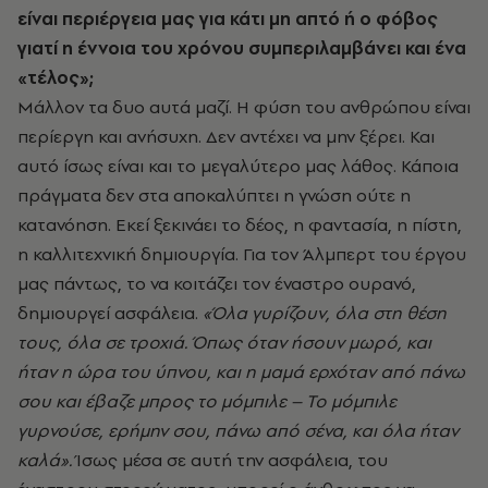
είναι περιέργεια μας για κάτι μη απτό ή ο φόβος
γιατί η έννοια του χρόνου συμπεριλαμβάνει και ένα
«τέλος»;
Μάλλον τα δυο αυτά μαζί.
Η φύση του ανθρώπου είναι
περίεργη και ανήσυχη. Δεν αντέχει να μην ξέρει. Και
αυτό ίσως είναι και το μεγαλύτερο μας λάθος. Κάποια
πράγματα δεν στα αποκαλύπτει η γνώση ούτε η
κατανόηση. Εκεί ξεκινάει το δέος, η φαντασία, η πίστη,
η καλλιτεχνική δημιουργία. Για τον Άλμπερτ του έργου
μας πάντως, το να κοιτάζει τον έναστρο ουρανό,
δημιουργεί ασφάλεια.
«Όλα γυρίζουν, όλα στη θέση
τους, όλα σε τροχιά.
Όπως όταν ή
σ
ουν μωρό, και
ήταν η ώρα του ύπνου, και η μαμά ερχόταν από πάνω
σ
ου και έβαζε μπρος το μόμπιλε –
Το μόμπιλε
γυρνούσε, ερήμην
σ
ου, πάνω από
σέ
να, και όλα ήταν
καλά
»
.
Ίσως μέσα σε αυτή την ασφάλεια, του