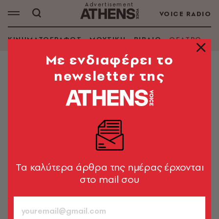
VOICE RADIO
ΚΙΝΗΜΑΤΟΓΡΑΦΟΣ
ΜΟΥΣΙΚΗ
ΒΙΒΛΙΟ
ΘΕΑΤΡΟ - Ο
Mε ενδιαφέρει το
newsletter της
ΘΕΑΤΡΟ - ΟΠΕΡΑ
«ΜOMENT»: Η Ειρήνη
Αναγνωστοπούλου μας εξηγεί τι
την ενέπνευσε για να ανεβάσει την
παράσταση
«Η συνειδητοποίηση πως δεν μπορούμε να πιάσουμε
Tα καλύτερα άρθρα της ημέρας έρχονται
τον χρόνο είναι οδυνηρή και ταυτόχρονα
στο mail σου
απελευθερωτική»
Μαρίνα Ανδριωτάκη