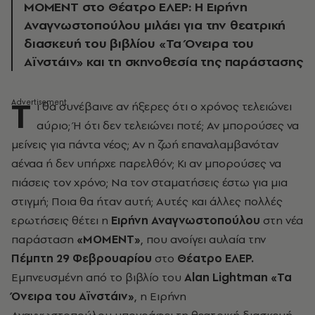
MOMENT στο Θέατρο ΕΛΕΡ: Η Ειρήνη
Αναγνωστοπούλου μιλάει για την θεατρική
διασκευή του βιβλίου «Τα Όνειρα του
Αϊνστάιν» και τη σκηνοθεσία της παράστασης
Τ
ι θα συνέβαινε αν ήξερες ότι ο χρόνος τελειώνει
αύριο;
Ή ότι δεν τελειώνει ποτέ;
Αν μπορούσες να
μείνεις για πάντα νέος;
Αν η ζωή επαναλαμβανόταν
αέναα ή δεν υπήρχε παρελθόν;
Κι αν μπορούσες να
πιάσεις τον χρόνο;
Να τον σταματήσεις έστω για μια
στιγμή; Ποια θα ήταν αυτή; Αυτές και άλλες πολλές
ερωτήσεις θέτει η
Ειρήνη Αναγνωστοπούλου
στη νέα
παράσταση
«MOMENT»
, που ανοίγει αυλαία την
Πέμπτη 29 Φεβρουαρίου
στο
Θέατρο ΕΛΕΡ.
Εμπνευσμένη από το βιβλίο του
Alan Lightman «Τα
Όνειρα του Αϊνστάιν»
, η Ειρήνη