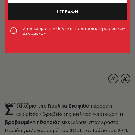
ΕΓΓΡΑΦΗ
Αποδέχομαι την
Πολιτική Προστασίας Προσωπικών
Δεδομένων
Σ
τα χέρια της Γιούλικα Σκαφιδά
πέρασε η
καρφίτσα / βραβείο της Μελίνας Μερκούρη. Η
βραβευμένη ηθοποιός
είχε μιλήσει στον Χρήστο
Παρίδη για λογαριασμό του SOUL τον Ιούνιο του 2011.