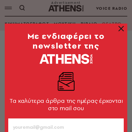
VOICE RADIO
ΚΙΝΗΜΑΤΟΓΡΑΦΟΣ
ΜΟΥΣΙΚΗ
ΒΙΒΛΙΟ
ΘΕΑΤΡΟ - Ο
Mε ενδιαφέρει το
newsletter της
ΘΕΑΤΡΟ - ΟΠΕΡΑ
Γιούλικα Σκαφιδά
Παρελθόν, παρόν και μέλλον
Soul Team
05.03.2014, 17:57
3’ ΔΙΑΒΑΣΜΑ
Tα καλύτερα άρθρα της ημέρας έρχονται
στο mail σου