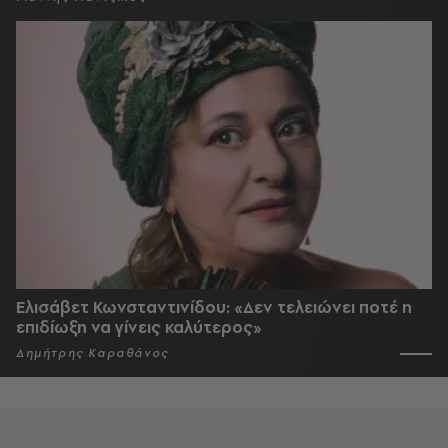
Ελισάβετ Κωνσταντινίδου: «Δεν τελειώνει ποτέ η
επιδίωξη να γίνεις καλύτερος»
Δημήτρης Καραθάνος