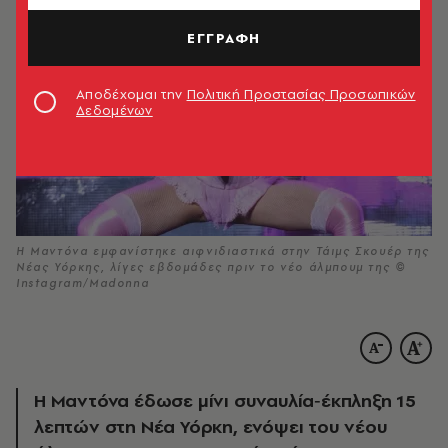
ΕΓΓΡΑΦΗ
Αποδέχομαι την
Πολιτική Προστασίας Προσωπικών
Δεδομένων
Η Μαντόνα εμφανίστηκε αιφνιδιαστικά στην Τάιμς Σκουέρ της
Νέας Υόρκης, λίγες εβδομάδες πριν το νέο άλμπουμ της ©
Instagram/Madonna
Η Μαντόνα έδωσε μίνι συναυλία‑έκπληξη 15
λεπτών στη Νέα Υόρκη, ενόψει του νέου