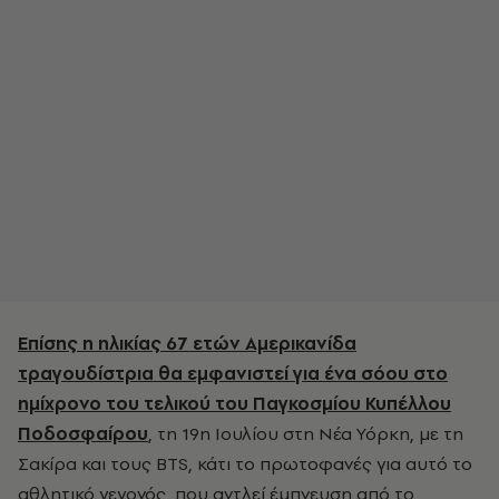
Επίσης η ηλικίας 67 ετών Αμερικανίδα
τραγουδίστρια θα εμφανιστεί για ένα σόου στο
ημίχρονο του τελικού του Παγκοσμίου Κυπέλλου
Ποδοσφαίρου
, τη 19η Ιουλίου στη Νέα Υόρκη, με τη
Σακίρα και τους BTS, κάτι το πρωτοφανές για αυτό το
αθλητικό γεγονός, που αντλεί έμπνευση από το