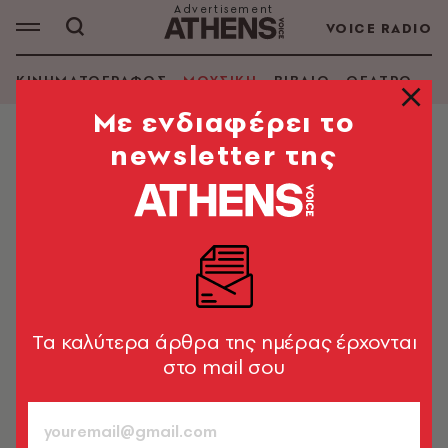
VOICE RADIO
ΚΙΝΗΜΑΤΟΓΡΑΦΟΣ
ΜΟΥΣΙΚΗ
ΒΙΒΛΙΟ
ΘΕΑΤΡΟ - Ο
Mε ενδιαφέρει το
newsletter της
ΜΟΥΣΙΚΗ
Μαντόνα: Συναυλία-έκπληξη 15
λεπτών στην Τάιμς Σκουέρ της
Νέας Υόρκης
Η 67χρονη σταρ ξεσήκωσε τους θαυμαστές της λίγο
πριν από την κυκλοφορία του νέου της άλμπουμ
Tα καλύτερα άρθρα της ημέρας έρχονται
στο mail σου
Newsroom
05.06.2026, 18:00
1’ ΔΙΑΒΑΣΜΑ