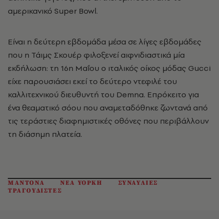
αμερικανικό Super Bowl.
Είναι η δεύτερη εβδομάδα μέσα σε λίγες εβδομάδες
που η Τάιμς Σκουέρ φιλοξενεί αιφνιδιαστικά μία
εκδήλωση: τη 16η Μαΐου ο ιταλικός οίκος μόδας Gucci
είχε παρουσιάσει εκεί το δεύτερο ντεφιλέ του
καλλιτεχνικού διευθυντή του Demna. Επρόκειτο για
ένα θεαματικό σόου που αναμεταδόθηκε ζωντανά από
τις τεράστιες διαφημιστικές οθόνες που περιβάλλουν
τη διάσημη πλατεία.
ΜΑΝΤΟΝΑ
ΝΕΑ ΥΟΡΚΗ
ΣΥΝΑΥΛΙΕΣ
ΤΡΑΓΟΥΔΙΣΤΕΣ