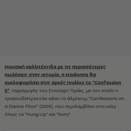
Μουσική καλλιτέχνιδα με τις περισσότερες
πωλήσεις στην ιστορία, η Madonna θα
κυκλοφορήσει στις αρχές Ιουλίου το "Confession
II"
, παραγωγής του Στιούαρτ Πράις, με τον οποίο η
τραγουδίστρια είχε κάνει το άλμπουμ "Confessions on
a Dance Floor" (2005), που περιλαμβάνει επιτυχίες
όπως τα "Hung Up" και "Sorry".