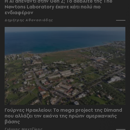
Η AI απέναντι στην Gen Z; Το debAIte της The
Newtons Laboratory έκανε κάτι πολύ πιο
ενδιαφέρον
Δημήτρης Αθανασιάδης
Γούρνες Ηρακλείου: To mega project της Dimand
που αλλάζει την εικόνα της πρώην αμερικανικής
βάσης
Γιάννης Μαντζίκος