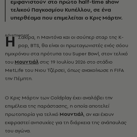
εμφανιστούν στο πρώτο half-time show
τελικού Παγκοσμίου Κυπέλλου, σε ένα
υπερθέαμα που επιμελείται ο Κρις Μάρτιν.
Η
Σακίρα, η Μαντόνα και οι σούπερ σταρ της K-
pop, BTS, θα είναι οι πρωταγωνιστές ενός σόου
ημιχρόνου στα πρότυπα του Super Bowl, στον τελικό
του
Μουντιάλ
στις 19 Ιουλίου 2026 στο στάδιο
MetLife του Νιου Τζέρσεϊ, όπως ανακοίνωσε η FIFA
την Πέμπτη.
Ο Κρις Μάρτιν των Coldplay έχει αναλάβει την
επιμέλεια της παράστασης, η οποία αποτελεί
πρωτοπορία για τελικό
Μουντιάλ
, αν και έχουν
εκφραστεί ανησυχίες για τη διάρκεια της ανάπαυλας
του αγώνα.