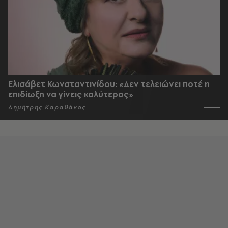
Ελισάβετ Κωνσταντινίδου: «Δεν τελειώνει ποτέ η
επιδίωξη να γίνεις καλύτερος»
Δημήτρης Καραθάνος