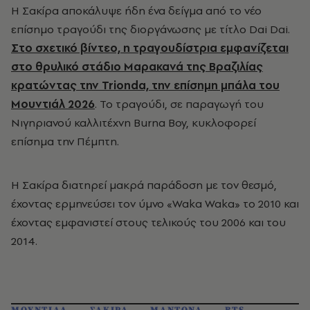
Η Σακίρα αποκάλυψε ήδη ένα δείγμα από το νέο
επίσημο τραγούδι της διοργάνωσης με τίτλο Dai Dai.
Στο σχετικό βίντεο, η τραγουδίστρια εμφανίζεται
στο θρυλικό στάδιο Μαρακανά της Βραζιλίας
κρατώντας την Trionda, την επίσημη μπάλα του
Μουντιάλ 2026
. Το τραγούδι, σε παραγωγή του
Νιγηριανού καλλιτέχνη Burna Boy, κυκλοφορεί
επίσημα την Πέμπτη.
Η Σακίρα διατηρεί μακρά παράδοση με τον θεσμό,
έχοντας ερμηνεύσει τον ύμνο «Waka Waka» το 2010 και
έχοντας εμφανιστεί στους τελικούς του 2006 και του
2014.
ΜΟΥΝΤΙΑΛ
ΣΑΚΙΡΑ
ΜΑΝΤΟΝΑ
BTS