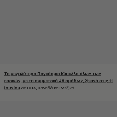
Το μεγαλύτερο Παγκόσμιο Κύπελλο όλων των
εποχών, με τη συμμετοχή 48 ομάδων, ξεκινά στις 11
Ιουνίου
σε ΗΠΑ, Καναδά και Μεξικό.