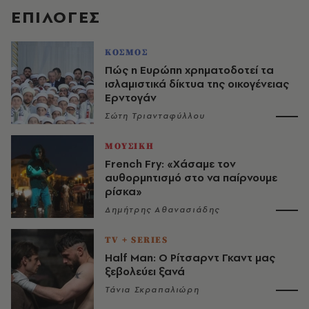
EΠΙΛΟΓΈΣ
ΚΟΣΜΟΣ
Πώς η Ευρώπη χρηματοδοτεί τα
ισλαμιστικά δίκτυα της οικογένειας
Ερντογάν
Σώτη Τριανταφύλλου
ΜΟΥΣΙΚΗ
French Fry: «Χάσαμε τον
αυθορμητισμό στο να παίρνουμε
ρίσκα»
Δημήτρης Αθανασιάδης
TV + SERIES
Half Man: Ο Ρίτσαρντ Γκαντ μας
ξεβολεύει ξανά
Τάνια Σκραπαλιώρη