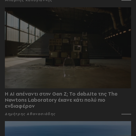
Η AI απέναντι στην Gen Z; Το debAIte της The
Newtons Laboratory έκανε κάτι πολύ πιο
ενδιαφέρον
Δημήτρης Αθανασιάδης