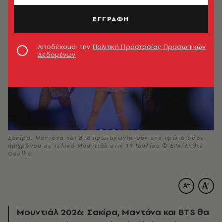
ΕΓΓΡΑΦΗ
Αποδέχομαι την
Πολιτική Προστασίας Προσωπικών
Δεδομένων
Σακίρα, Μαντόνα και BTS πρωταγωνιστούν στο πρώτο σόου
ημιχρόνου σε τελικό Μουντιάλ στις 19 Ιουλίου © EPA/Andre
Coelho
Μουντιάλ 2026: Σακίρα, Μαντόνα και BTS θα