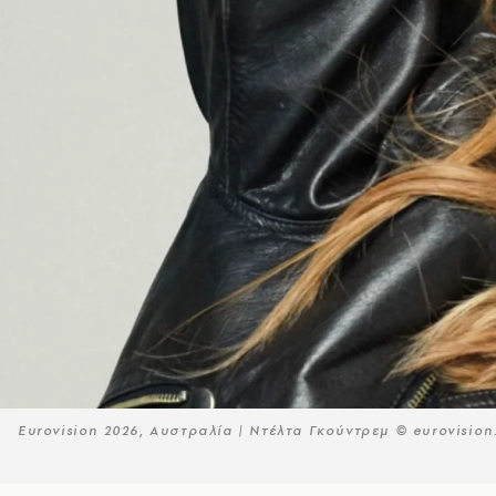
Eurovision 2026, Αυστραλία | Ντέλτα Γκούντρεμ © eurovision