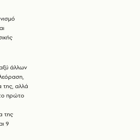
αι
σικής
ταξύ άλλων
ηλεόραση,
α της, αλλά
 το πρώτο
α της
αι 9