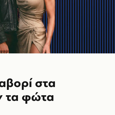
φαβορί στα
ν τα φώτα