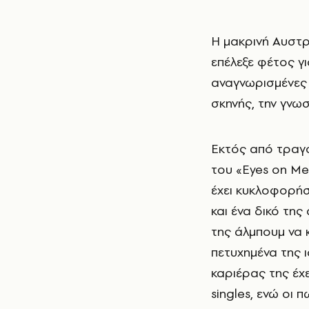
Η μακρινή Αυστραλία που λατρεύει τον πανευρωπαϊκό μουσικό διαγωνισμό
επέλεξε φέτος γι
αναγνωρισμένες 
σκηνής, την γνω
Εκτός από τραγο
του «Eyes on Me»
έχει κυκλοφορήσε
και ένα δικό της
της άλμπουμ να 
πετυχημένα της 
καριέρας της έχ
singles, ενώ οι 