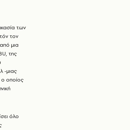
ικασία των
υτόν τον
 από μια
BU, της
υ
λ -μιας
 ο οποίος
ηνική
ίσει όλο
ς