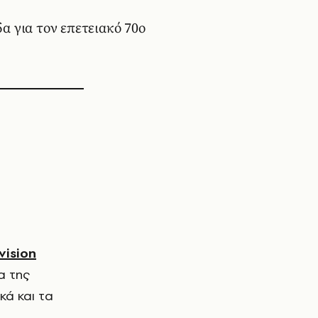
α για τον επετειακό 70ο
vision
α της
κά και τα