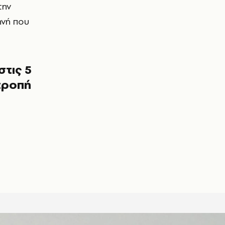
την
ηνή που
στις 5
τροπή