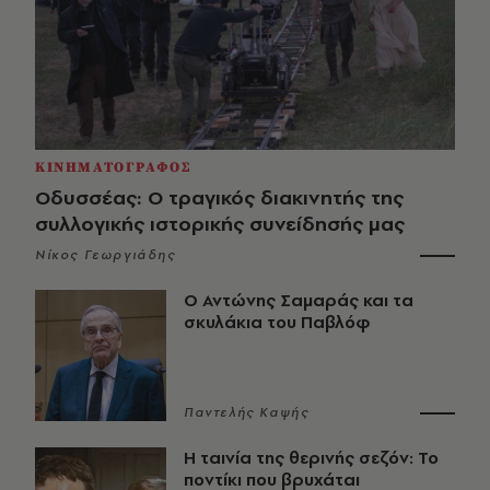
ΚΙΝΗΜΑΤΟΓΡΑΦΟΣ
Οδυσσέας: Ο τραγικός διακινητής της
συλλογικής ιστορικής συνείδησής μας
Νίκος Γεωργιάδης
Ο Αντώνης Σαμαράς και τα
σκυλάκια του Παβλόφ
Παντελής Καψής
Η ταινία της θερινής σεζόν: Το
ποντίκι που βρυχάται