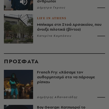
άνθρωποι
Δήμητρα Γκρους
LIFE IN ATHENS
Μπήκαμε στη Στοά Αρσακείου, που
άνοιξε πιλοτικά (βίντεο)
Κατερίνα Καμπόσου
ΠΡΟΣΦΑΤΑ
French Fry: «Χάσαμε τον
αυθορμητισμό στο να πάρουμε
ρίσκα»
Δημήτρης Αθανασιάδης
Boy George: Κατηγορεί το