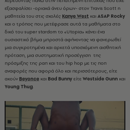
χορεύοντας πάνω στην πεπατημένη επιτυχίας που είχε
εξασφαλίσει -οριακά άνευ όρων- στον Travis Scott η
μαθητεία του στις σχολές
Kanye West
και
ASAP
Rocky
και ο τρόπος που μετέφρασε αυτά τα μαθήματα στο
δικό του super stardom το «Utopia» κάνει ένα
ουσιαστικό βήμα μπροστά αφήνοντας να φανερωθεί
μια συγκροτημένα και αρκετά υποσχόμενη αισθητική
πρόταση, μια συστηματική προσέγγιση της
πρόσμιξης της ραπ και του hip hop με τις ποπ
αναφορές που αφορά όλο και περισσότερους, είτε
ακούν
Beyonce
και
Bad Bunny
είτε
Westside Gunn
και
Young Thug
.