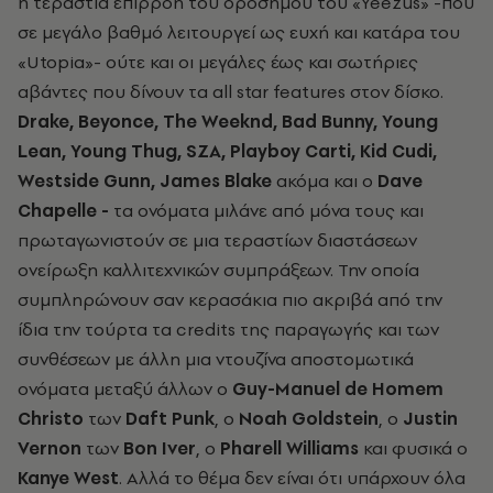
η τεράστια επιρροή του ορόσημου του «Yeezus» -που
σε μεγάλο βαθμό λειτουργεί ως ευχή και κατάρα του
«Utopia»- ούτε και οι μεγάλες έως και σωτήριες
αβάντες που δίνουν τα all star features στον δίσκο.
Drake, Beyonce, The Weeknd, Bad Bunny, Young
Lean, Young Thug, SZA, Playboy Carti, Kid Cudi,
Westside Gunn, James Blake
ακόμα και ο
Dave
Chapelle
-
τα ονόματα μιλάνε από μόνα τους και
πρωταγωνιστούν σε μια τεραστίων διαστάσεων
ονείρωξη καλλιτεχνικών συμπράξεων. Την οποία
συμπληρώνουν σαν κερασάκια πιο ακριβά από την
ίδια την τούρτα τα credits της παραγωγής και των
συνθέσεων με άλλη μια ντουζίνα αποστομωτικά
ονόματα μεταξύ άλλων ο
Guy-Manuel de Homem
Christo
των
Daft Punk
, o
Noah Goldstein
, o
Justin
Vernon
των
Bon Iver
, ο
Pharell Williams
και φυσικά ο
Kanye West
. Αλλά το θέμα δεν είναι ότι υπάρχουν όλα