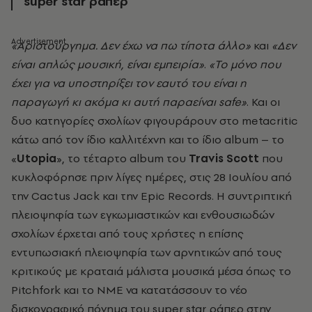
super star ράπερ
«Α
ριστούργημα. Δεν έχω να πω τίποτα άλλο»
και
«Δεν
είναι απλώς μουσική, είναι εμπειρία»
.
«To μόνο που
έχει για να υποστηρίξει τον εαυτό του είναι η
παραγωγή κι ακόμα κι αυτή παραείναι safe»
. Και οι
δυο κατηγορίες σχολίων φιγουράρουν στο metacritic
κάτω από τον ίδιο καλλιτέχνη και το ίδιο album – το
«
Utopia
», το τέταρτο album του
Travis Scott
που
κυκλοφόρησε πριν λίγες ημέρες, στις 28 Ιουλίου από
την Cactus Jack και την Epic Records. Η συντριπτική
πλειοψηφία των εγκωμιαστικών και ενθουσιωδών
σχολίων έρχεται από τους χρήστες η επίσης
εντυπωσιακή πλειοψηφία των αρνητικών από τους
κριτικούς με κραταιά μάλιστα μουσικά μέσα όπως το
Pitchfork και το NME να κατατάσσουν το νέο
δισκογραφικό πόνημα του super star ράπερ στην