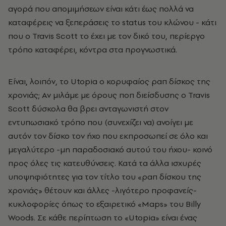
αγορά που απομιμήσεων είναι κάτι έως πολλά να
καταφέρεις να ξεπεράσεις το status του κλώνου - κάτι
που ο Travis Scott το έχει με τον δικό του, περίεργο
τρόπο καταφέρει, κόντρα στα προγνωστικά.
Είναι, λοιπόν, το Utopia o κορυφαίος ραπ δίσκος της
χρονιάς; Αν μιλάμε με όρους ποπ διείσδυσης ο Travis
Scott δύσκολα θα βρει ανταγωνιστή στον
εντυπωσιακό τρόπο που (συνεχίζει να) ανοίγει με
αυτόν τον δίσκο τον ήχο που εκπροσωπεί σε όλο και
μεγαλύτερο -μη παραδοσιακό αυτού του ήχου- κοινό
προς όλες τις κατευθύνσεις. Κατά τα άλλα ισχυρές
υποψηφιότητες για τον τίτλο του
«
ραπ δίσκου της
χρονιάς
»
θέτουν και άλλες -λιγότερο προφανείς-
κυκλοφορίες όπως το εξαιρετικό «Maps» του Billy
Woods. Σε κάθε περίπτωση το «Utopia» είναι ένας