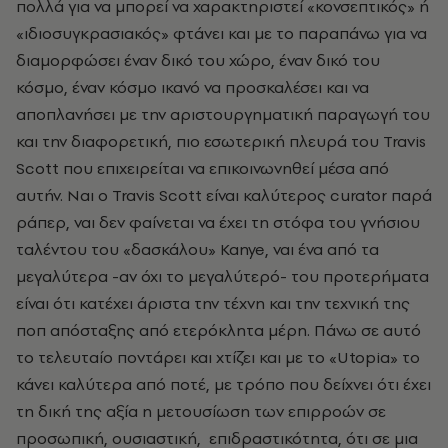
πολλά για να μπορεί να χαρακτηριστεί «κονσεπτικός» ή
«ιδιοσυγκρασιακός» φτάνει και με το παραπάνω για να
διαμορφώσει έναν δικό του χώρο, έναν δικό του
κόσμο, έναν κόσμο ικανό να προσκαλέσει και να
αποπλανήσει με την αριστουργηματική παραγωγή του
και την διαφορετική, πιο εσωτερική πλευρά του Travis
Scott που επιχειρείται να επικοινωνηθεί μέσα από
αυτήν. Ναι ο Travis Scott είναι καλύτερος curator παρά
ράπερ, ναι δεν φαίνεται να έχει τη στόφα του γνήσιου
ταλέντου του «δασκάλου» Kanye, ναι ένα από τα
μεγαλύτερα -αν όχι το μεγαλύτερό- του προτερήματα
είναι ότι κατέχει άριστα την τέχνη και την τεχνική της
ποπ απόσταξης από ετερόκλητα μέρη. Πάνω σε αυτό
το τελευταίο ποντάρει και χτίζει και με το «Utopia» το
κάνει καλύτερα από ποτέ, με τρόπο που δείχνει ότι έχει
τη δική της αξία η μετουσίωση των επιρροών σε
προσωπική, ουσιαστική, επιδραστικότητα, ότι σε μια