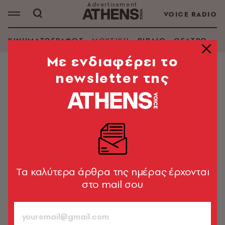
VOICE RADIO
ΚΙΝΗΜΑΤΟΓΡΑΦΟΣ
ΜΟΥΣΙΚΗ
ΒΙΒΛΙΟ
ΘΕΑΤΡΟ - Ο
Mε ενδιαφέρει το
newsletter της
ΜΟΥΣΙΚΗ
Utopia: Έβγαλε ο Travis Scott τον
ραπ δίσκο της χρονιάς;
Ο δημοφιλής ράπερ επανέρχεται μετά την τραγωδία
του «Astroworld» με τον τέταρτο προσωπικό δίσκο
του και διχάζει κοινό και κριτικούς
Tα καλύτερα άρθρα της ημέρας έρχονται
στο mail σου
Τάνια Σκραπαλιώρη
13.08.2023, 10:30
4’ ΔΙΑΒΑΣΜΑ