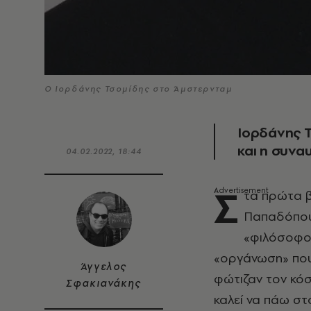
Ο Ιορδάνης Τσομίδης στο Άμστερνταμ
Ιορδάνης 
και η συνα
04.02.2022, 18:44
Σ
τα πρώτα β
Παπαδόπουλ
«φιλόσοφου
«οργάνωση» που 
Άγγελος
φώτιζαν τον κόσ
Σφακιανάκης
καλεί να πάω στ