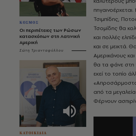
καλύτερους μπου
πηγαινοέρχεται.
Τσιμπίδης, Ποτο
ΚΟΣΜΟΣ
Τσομίδης θα κολ
Οι περιπέτειες των Ρώσων
κατασκόπων στη Λατινική
και πολλές ελπί
Αμερική
και σε μεικτά. 
Σώτη Τριανταφύλλου
Αμερικάνους και
θα τα φάνε στη ν
εκεί το τοπίο ά
«Απροσάρμοστοι
από τα μεγαλεί
Φέρνουν ασπιρίν
ΚΑΤΟΙΚΙΔΙΑ