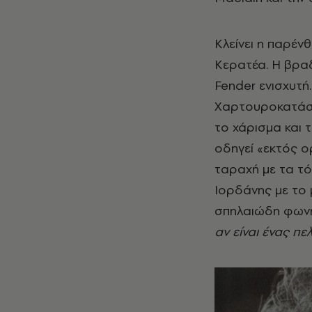
Κλείνει η παρέν
Κερατέα. Η βραδ
Fender ενισχυτή.
Χαρτουροκατάστα
το χάρισμα και 
οδηγεί «εκτός ο
ταραχή με τα τό
Ιορδάνης με το 
σπηλαιώδη φων
αν είναι ένας π