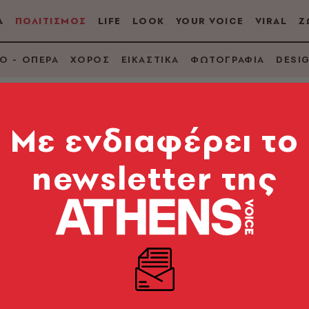
Α
ΠΟΛΙΤΙΣΜΟΣ
LIFE
LOOK
YOUR VOICE
VIRAL
Ζ
Ο - ΟΠΕΡΑ
ΧΟΡΟΣ
ΕΙΚΑΣΤΙΚΑ
ΦΩΤΟΓΡΑΦΙΑ
DESI
Mε ενδιαφέρει το
newsletter της
ς: Θέλω να είμαι εγ
υ
λλά για έναν ανοιχτόμυαλο και εξαιρετικό Μουσικό.