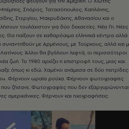
ζουξήδες φεύγουν για την Αμερική. Ο Χιώτης
 Μπέμπης, Σπόρος, Τατασόπουλος, Καπλάνης,
σίδης, Στεργίου, Μακρυδάκης, Αθανασίου και ο
λήσουν τουλάχιστον για δύο δεκαετίες. Νέα Γη. Νέες
δες. Θα παίξουν σε καθαρόαιμα ελληνικά κέντρα αλλά
Θα συναντηθούν με Αρμένιους, με Τούρκους, αλλά και 
 Λατίνους. Άλλοι θα βγάλουν λεφτά, οι περισσότεροι
έα ζωή. Το 1980 αρχίζει η επιστροφή τους, μιας και
λλαξε όπως κι εδώ. Χαμένοι ανάμεσα σε δύο πατρίδες.
». Φέρνουν ωραία ρούχα. Φέρνουν φωτογραφίες
α που ζήσανε. Φωτογραφίες που δεν εξαργυρώνονται
ες αμερικάνικες. Φέρνουν και ηχογραφήσεις.