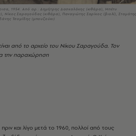
ρισα, 1954. Από αρ.: Δημήτρης Δασκαλάκης (κιθάρα), Μπέτυ
, Νίκος Σαραγούδας (κιθάρα), Παναγιώτης Σαρίκος (βιολί), Σταμάτη
ρδάνης Τσομίδης (μπουζούκι)
ναι από το αρχείο του Νίκου Σαραγούδα. Τον
ια την παραχώρηση
πριν και λίγο μετά το 1960, πολλοί από τους