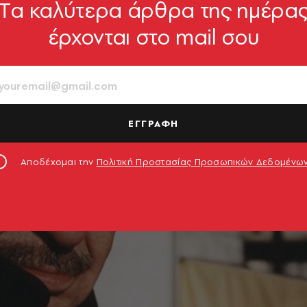
Tα καλύτερα άρθρα της ημέρα
έρχονται στο mail σου
ΕΓΓΡΑΦΗ
Αποδέχομαι την
Πολιτική Προστασίας Προσωπικών Δεδομένω