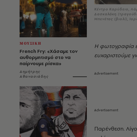
Κέντρο Καρύδειο, Λά
Δασκαλάκη (τραγούδι)
Μπενέτας (βιολί), Ιο
ΜΟΥΣΙΚΗ
Η φωτογραφία εί
French Fry: «Χάσαμε τον
ευχαριστούμε γ
αυθορμητισμό στο να
παίρνουμε ρίσκα»
Δημήτρης
Αθανασιάδης
Παρένθεση. Λίγο 