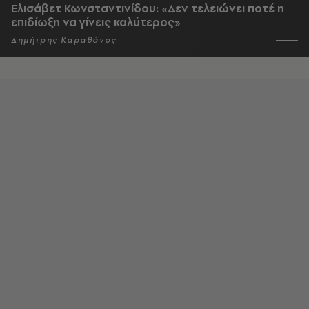
Ελισάβετ Κωνσταντινίδου: «Δεν τελειώνει ποτέ η
επιδίωξη να γίνεις καλύτερος»
Δημήτρης Καραθάνος