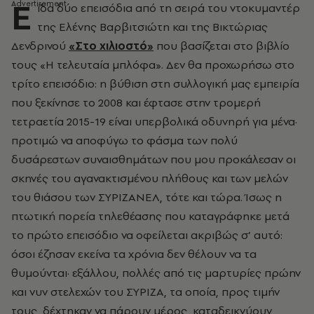
Ε
ίδα δύο επεισόδια από τη σειρά του ντοκυμαντέρ
της Ελένης Βαρβιτσιώτη και της Βικτώριας
Δενδρινού
«Στο χιλιοστό»
που βασίζεται στο βιβλίο
τους «Η τελευταία μπλόφα». Δεν θα προχωρήσω στο
τρίτο επεισόδιο: η βύθιση στη συλλογική μας εμπειρία
που ξεκίνησε το 2008 και έφτασε στην τρομερή
τετραετία 2015-19 είναι υπερβολικά οδυνηρή για μένα·
προτιμώ να αποφύγω το φάσμα των πολύ
δυσάρεστων συναισθημάτων που μου προκάλεσαν οι
σκηνές του αγανακτισμένου πλήθους και των μελών
του θιάσου των ΣΥΡΙΖΑΝΕΛ, τότε και τώρα. Ίσως η
πτωτική πορεία τηλεθέασης που καταγράφηκε μετά
το πρώτο επεισόδιο να οφείλεται ακριβώς σ’ αυτό:
όσοι έζησαν εκείνα τα χρόνια δεν θέλουν να τα
θυμούνται· εξάλλου, πολλές από τις μαρτυρίες πρώην
και νυν στελεχών του ΣΥΡΙΖΑ, τα οποία, προς τιμήν
τους, δέχτηκαν να πάρουν μέρος, καταδεικνύουν