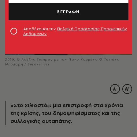
ΕΓΓΡΑΦΗ
Αποδέχομαι την
Πολιτική Προστασίας Προσωπικών
Δεδομένων
2015. Ο Αλέξης Τσίπρας με τον Πάνο Καμμένο © Τατιάνα
Μπόλαρη / Eurokinissi
«Στο χιλιοστό»: μια επιστροφή στα χρόνια
της κρίσης, του δημοψηφίσματος και της
συλλογικής αυταπάτης.