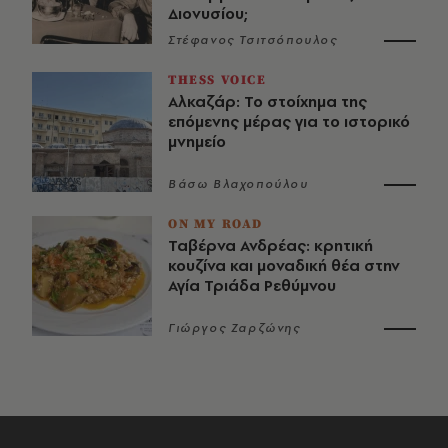
Διονυσίου;
Στέφανος Τσιτσόπουλος
THESS VOICE
Αλκαζάρ: Το στοίχημα της
επόμενης μέρας για το ιστορικό
μνημείο
Βάσω Βλαχοπούλου
ON MY ROAD
Ταβέρνα Ανδρέας: κρητική
κουζίνα και μοναδική θέα στην
Αγία Τριάδα Ρεθύμνου
Γιώργος Ζαρζώνης