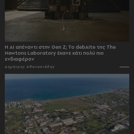
Η AI απέναντι στην Gen Z; Το debAIte της The
Newtons Laboratory έκανε κάτι πολύ πιο
ενδιαφέρον
Δημήτρης Αθανασιάδης