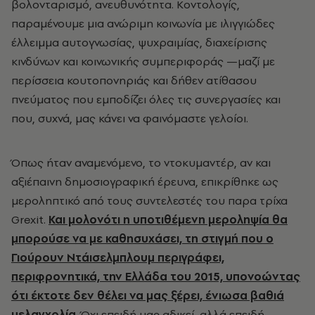
βολονταρισμό, ανευθυνότητα. Κοντολογίς,
παραμένουμε μια ανώριμη κοινωνία με ιλιγγιώδες
έλλειμμα αυτογνωσίας, ψυχραιμίας, διαχείρισης
κινδύνων και κοινωνικής συμπεριφοράς —μαζί με
περίσσεια κουτοπονηριάς και δήθεν ατίθασου
πνεύματος που εμποδίζει όλες τις συνεργασίες και
που, συχνά, μας κάνει να φαινόμαστε γελοίοι.
Όπως ήταν αναμενόμενο, το ντοκυμαντέρ, αν και
αξιέπαινη δημοσιογραφική έρευνα, επικρίθηκε ως
μεροληπτικό από τους συντελεστές του παρα τρίχα
Grexit.
Και μολονότι η υποτιθέμενη μεροληψία θα
μπορούσε να με καθησυχάσει, τη στιγμή που ο
Γιούρουν Ντάισελμπλουμ περιγράφει,
περιφρονητικά, την Ελλάδα του 2015, υπονοώντας
ότι έκτοτε δεν θέλει να μας ξέρει, ένιωσα βαθιά
μελαγχολία
. Όχι επειδή μας αδικεί, αλλά επειδή