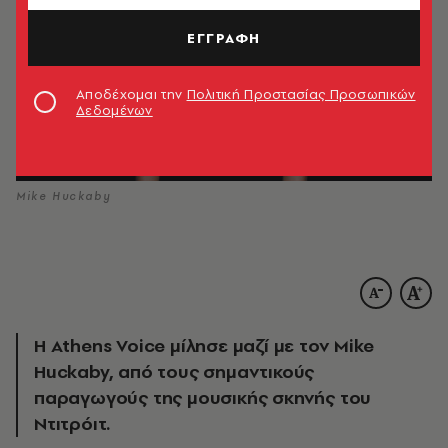
ΕΓΓΡΑΦΗ
Αποδέχομαι την
Πολιτική Προστασίας Προσωπικών
Δεδομένων
Mike Huckaby
Η Athens Voice μίλησε μαζί με τον Mike
Huckaby, από τους σημαντικούς
παραγωγούς της μουσικής σκηνής του
Nτιτρόιτ.