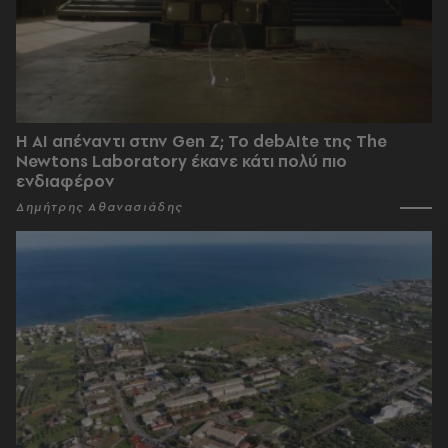
Η AI απέναντι στην Gen Z; Το debAIte της The
Newtons Laboratory έκανε κάτι πολύ πιο
ενδιαφέρον
Δημήτρης Αθανασιάδης