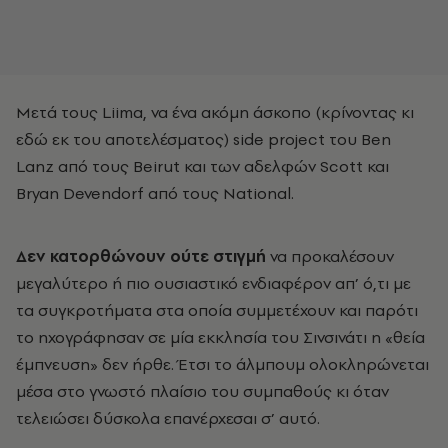
Μετά τους Liima, να ένα ακόμη άσκοπο (κρίνοντας κι
εδώ εκ του αποτελέσματος) side project του Ben
Lanz από τους Beirut και των αδελφών Scott και
Bryan Devendorf από τους National.
Δεν κατορθώνουν ούτε στιγμή
να προκαλέσουν
μεγαλύτερο ή πιο ουσιαστικό ενδιαφέρον απ’ ό,τι με
τα συγκροτήματα στα οποία συμμετέχουν και παρότι
το ηχογράφησαν σε μία εκκλησία του Σινσινάτι η «θεία
έμπνευση» δεν ήρθε. Έτσι το άλμπουμ ολοκληρώνεται
μέσα στο γνωστό πλαίσιο του συμπαθούς κι όταν
τελειώσει δύσκολα επανέρχεσαι σ’ αυτό.