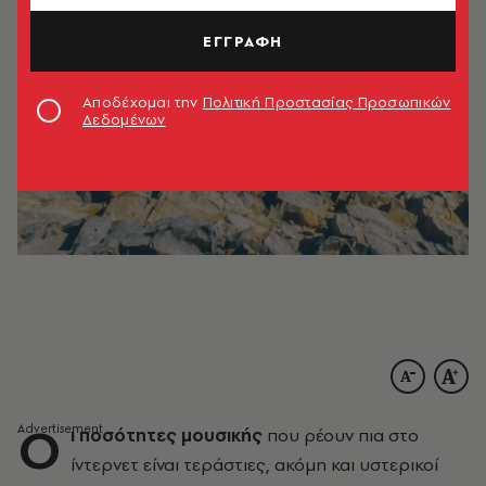
ΕΓΓΡΑΦΗ
Αποδέχομαι την
Πολιτική Προστασίας Προσωπικών
Δεδομένων
Ο
ι ποσότητες μουσικής
που ρέουν πια στο
ίντερνετ είναι τεράστιες, ακόμη και υστερικοί