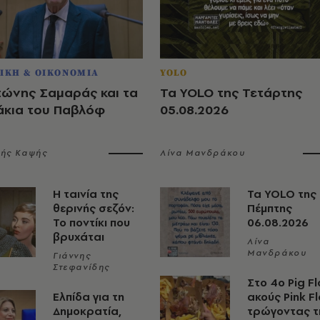
ΙΚΗ & ΟΙΚΟΝΟΜΙΑ
YOLO
τώνης Σαμαράς και τα
Τα YOLO της Τετάρτης
άκια του Παβλόφ
05.08.2026
λής Καψής
Λίνα Μανδράκου
Η ταινία της
Τα YOLO της
θερινής σεζόν:
Πέμπτης
Το ποντίκι που
06.08.2026
βρυχάται
Λίνα
Μανδράκου
Γιάννης
Στεφανίδης
Στο 4ο Pig Fl
Ελπίδα για τη
ακούς Pink F
Δημοκρατία,
τρώγοντας τ