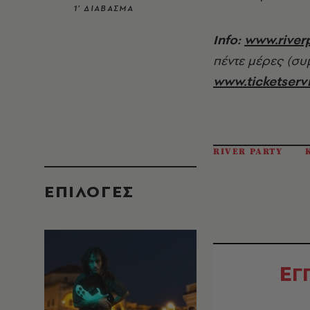
1’ ΔΙΑΒΑΣΜΑ
Info:
www.riverp
πέντε μέρες (συ
www.ticketservi
RIVER PARTY
EΠΙΛΟΓΈΣ
Ε
Γ