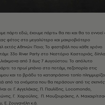
χουμε πάρτι εδώ, έχουμε πάρτι» θα πει και θα το εννοεί
κας φέτος στο μεγαλύτερο και μακροβιότερο
λ εκτός Αθηνών. Ποιο; Το φεστιβάλ που κάθε χρόνο
οτάμι: 33o River Party στο Νεστόριο Καστοριάς, δίπλ
Αλιάκμονα από 3 έως 7 Αυγούστου. Το απόλυτο
άρτι: το πρωί μπάνιο στο ποτάμι, πεζοπορία στις
μμου και το βράδυ το καταπράσινο τοπίο πλημμυρίζε
κά από τα ονόματα που θα περάσουν από τις σκηνές
είναι οι: Γ. Αγγελάκας, Π. Παυλίδης, Locomondo,
ώνης, Γ. Χαρούλης, Π. Μουζουράκης, Λ. Μαχαιρίτσα
, Ε. Ζουγανέλη κ.ά.