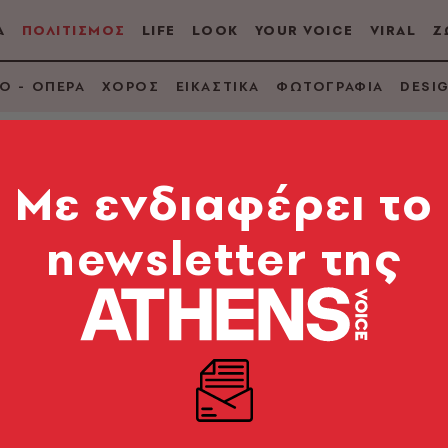
Α
ΠΟΛΙΤΙΣΜΟΣ
LIFE
LOOK
YOUR VOICE
VIRAL
Ζ
Ο - ΟΠΕΡΑ
ΧΟΡΟΣ
ΕΙΚΑΣΤΙΚΑ
ΦΩΤΟΓΡΑΦΙΑ
DESI
Mε ενδιαφέρει το
newsletter της