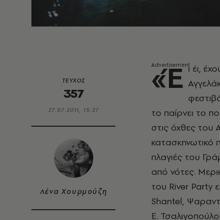
«Έ
ι έι, έ
ΤΕΥΧΟΣ
Αγγελά
357
φεστιβά
27.07.2011, 15:27
το παίρνει το π
στις όχθες του 
κατασκηνωτικό π
πλαγιές του Γρά
από νότες. Μερι
του River Party 
Λένα Χουρμούζη
Shantel, Ψαραντ
Ε. Τσαλιγοπούλου