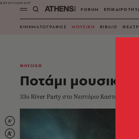
FORUM
ΕΠΙΚΑΙΡΟΤΗΤ
ΚΙΝΗΜΑΤΟΓΡΑΦΟΣ
ΜΟΥΣΙΚΗ
ΒΙΒΛΙΟ
ΘΕΑΤΡ
ΜΟΥΣΙΚΗ
Ποτάμι μουσικής
33o River Party στο Νεστόριο Καστοριάς