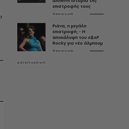
αληθινή ιστορία της
επιστροφής τους
Newsroom
α
Ριάνα, η μεγάλη
επιστροφή; - Η
αποκάλυψη του A$AP
Rocky για νέο άλμπουμ
Newsroom