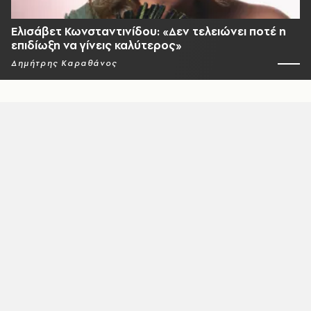
Ελισάβετ Κωνσταντινίδου: «Δεν τελειώνει ποτέ η
επιδίωξη να γίνεις καλύτερος»
Δημήτρης Καραθάνος