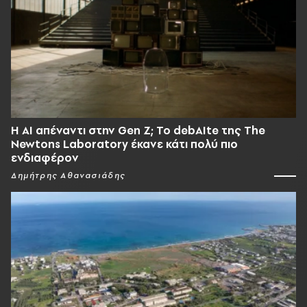
Η AI απέναντι στην Gen Z; Το debAIte της The
Newtons Laboratory έκανε κάτι πολύ πιο
ενδιαφέρον
Δημήτρης Αθανασιάδης