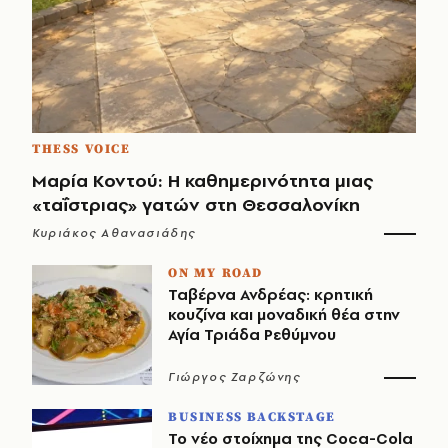
THESS VOICE
Μαρία Κοντού: Η καθημερινότητα μιας
«ταΐστριας» γατών στη Θεσσαλονίκη
Κυριάκος Αθανασιάδης
ON MY ROAD
Ταβέρνα Ανδρέας: κρητική
κουζίνα και μοναδική θέα στην
Αγία Τριάδα Ρεθύμνου
Γιώργος Ζαρζώνης
BUSINESS BACKSTAGE
Το νέο στοίχημα της Coca-Cola