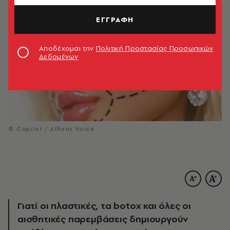
ΕΓΓΡΑΦΗ
Αποδέχομαι την
Πολιτική Προστασίας Προσωπικών
Δεδομένων
© Copilot / Athens Voice
Γιατί οι πλαστικές, τα botox και όλες οι
αισθητικές παρεμβάσεις δημιουργούν