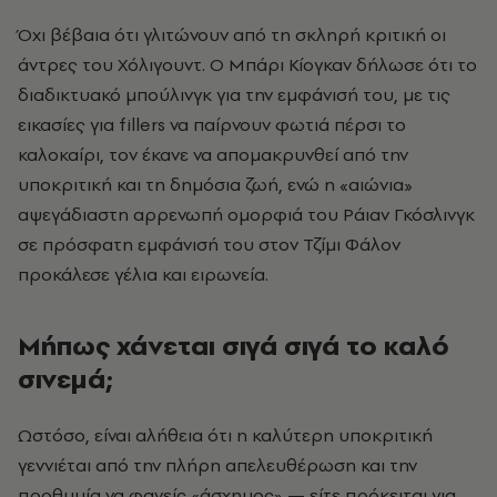
Όχι βέβαια ότι γλιτώνουν από τη σκληρή κριτική οι
άντρες του Χόλιγουντ. Ο Μπάρι Κίογκαν δήλωσε ότι το
διαδικτυακό μπούλινγκ για την εμφάνισή του, με τις
εικασίες για fillers να παίρνουν φωτιά πέρσι το
καλοκαίρι, τον έκανε να απομακρυνθεί από την
υποκριτική και τη δημόσια ζωή, ενώ η «αιώνια»
αψεγάδιαστη αρρενωπή ομορφιά του Ράιαν Γκόσλινγκ
σε πρόσφατη εμφάνισή του στον Τζίμι Φάλον
προκάλεσε γέλια και ειρωνεία.
Μήπως χάνεται σιγά σιγά το καλό
σινεμά;
Ωστόσο, είναι αλήθεια ότι η καλύτερη υποκριτική
γεννιέται από την πλήρη απελευθέρωση και την
προθυμία να φανείς «άσχημος» — είτε πρόκειται για