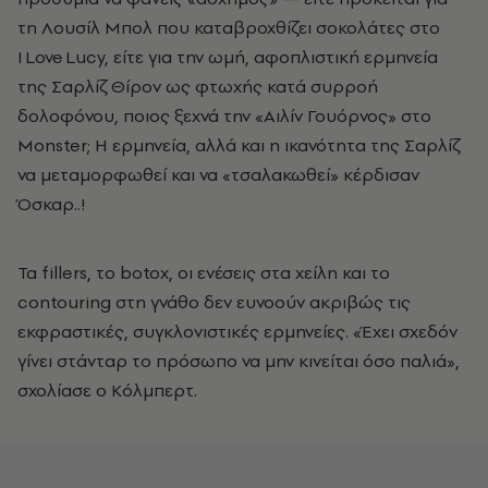
τη Λουσίλ Μπολ που καταβροχθίζει σοκολάτες στο
I Love Lucy, είτε για την ωμή, αφοπλιστική ερμηνεία
της Σαρλίζ Θίρον ως φτωχής κατά συρροή
δολοφόνου, ποιος ξεχνά την «Αιλίν Γουόρνος» στο
Monster; Η ερμηνεία, αλλά και η ικανότητα της Σαρλίζ
να μεταμορφωθεί και να «τσαλακωθεί» κέρδισαν
Όσκαρ..!
Τα fillers, το botox, οι ενέσεις στα χείλη και το
contouring στη γνάθο δεν ευνοούν ακριβώς τις
εκφραστικές, συγκλονιστικές ερμηνείες. «Έχει σχεδόν
γίνει στάνταρ το πρόσωπο να μην κινείται όσο παλιά»,
σχολίασε ο Κόλμπερτ.