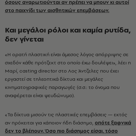
όσους αναρωτιούνται αν πρέπει να μπουν κι αυτοί
στο παιχνίδι των αισθητικών επεμβάσεων.
Και μεγάλοι ρόλοι και καμία ρυτίδα,
δεν γίνεται
«Η ορατή πλαστική είναι άμεσος λόγος απόρριψης σε
σχεδόν κάθε πρότζεκτ στο οποίο έχω δουλέψει», λέει η
Μαρί, casting director στο Λος Άντζελες που έχει
εργαστεί σε τηλεοπτικά δίκτυα και μεγάλες
κινηματογραφικές παραγωγές (σ.σ.: το όνομα που
αναφέρεται είναι ψευδώνυμο).
«Τα δίκτυα μισούν τις πλαστικές επεμβάσεις — εκτός
αν πρόκειται για κάποιον ήδη διάσημο,
οπότε ξαφνικά
δεν το βλέπουν. Όσο πιο διάσημος είσαι, τόσο