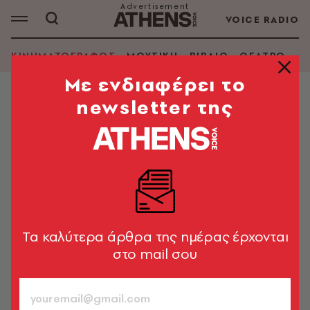
VOICE RADIO
ΚΙΝΗΜΑΤΟΓΡΑΦΟΣ
ΜΟΥΣΙΚΗ
ΒΙΒΛΙΟ
ΘΕΑΤΡΟ - Ο
Mε ενδιαφέρει το
newsletter της
ΚΙΝΗΜΑΤΟΓΡΑΦΟΣ
Botox και fillers απειλούν το
Χόλιγουντ: Ποιοι ηθοποιοί δεν
μπορούν να παίξουν πια
Τα κινηματογραφικά στούντιο πλέον βρίσκονται
αντιμέτωπα με ένα πρωτόγνωρο πρόβλημα
Tα καλύτερα άρθρα της ημέρας έρχονται
στο mail σου
A.V. Team
03.06.2026, 14:35
8’ ΔΙΑΒΑΣΜΑ