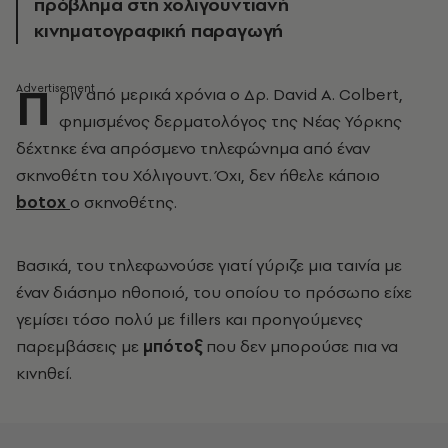
πρόβλημα στη χολιγουντιανή
κινηματογραφική παραγωγή
Π
ριν από μερικά χρόνια ο Δρ. David A. Colbert,
φημισμένος δερματολόγος της Νέας Υόρκης
δέχτηκε ένα απρόσμενο τηλεφώνημα από έναν
σκηνοθέτη του Χόλιγουντ. Όχι, δεν ήθελε κάποιο
botox
ο σκηνοθέτης.
Βασικά, του τηλεφωνούσε γιατί γύριζε μια ταινία με
έναν διάσημο ηθοποιό, του οποίου το πρόσωπο είχε
γεμίσει τόσο πολύ με fillers και προηγούμενες
παρεμβάσεις με
μπότοξ
που δεν μπορούσε πια να
κινηθεί.