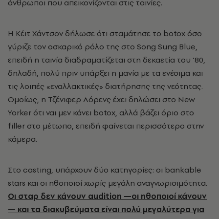
άνθρωποι που απεικονίζονται στις ταινίες.
Η Κέιτ Χάντσον δήλωσε ότι σταμάτησε το botox όσο
γύριζε τον οσκαρικό ρόλο της στο Song Sung Blue,
επειδή η ταινία διαδραματίζεται στη δεκαετία του ’80,
δηλαδή, πολύ πριν υπάρξει η μανία με τα ενέσιμα και
τις λοιπές «εναλλακτικές» διατήρησης της νεότητας.
Ομοίως, η Τζένιφερ Λόρενς έχει δηλώσει στο New
Yorker ότι ναι μεν κάνει botox, αλλά βάζει όριο στο
filler στο μέτωπο, επειδή φαίνεται περισσότερο στην
κάμερα.
Στο casting, υπάρχουν δύο κατηγορίες: οι bankable
stars και οι ηθοποιοί χωρίς μεγάλη αναγνωρισιμότητα.
Οι σταρ δεν κάνουν audition —οι ηθοποιοί κάνουν
— και τα διακυβεύματα είναι πολύ μεγαλύτερα για