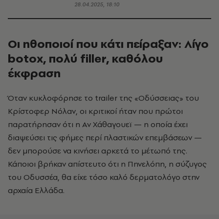
28.04.2025, 18:10
Οι ηθοποιοί που κάτι πείραξαν: Λίγο
botox, πολύ filler, καθόλου
έκφραση
Όταν κυκλοφόρησε το trailer της «Οδύσσειας» του
Κρίστοφερ Νόλαν, οι κριτικοί ήταν που πρώτοι
παρατήρησαν ότι η Αν Χάθαγουεϊ — η οποία έχει
διαψεύσει τις φήμες περί πλαστικών επεμβάσεων —
δεν μπορούσε να κινήσει αρκετά το μέτωπό της.
Κάποιοι βρήκαν απίστευτο ότι η Πηνελόπη, η σύζυγος
του Οδυσσέα, θα είχε τόσο καλό δερματολόγο στην
αρχαία Ελλάδα.