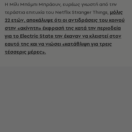
Η Μίλι Μπόμπι Μπράουν, ευρέως γνωστή από την
τεράστια επιτυχία του Netflix Stranger Things,
μόλις
22 ετών, αποκάλυψε ότι οι αντιδράσεις του κοινού
στην «ακίνητη» έκφρασή της κατά την περιοδεία
για το Electric State την έκαναν να κλειστεί στον
εαυτό της και να νιώσει «κατάθλιψη για τρεις
τέσσερις μέρες».