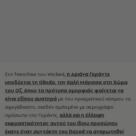
Στο franchise του Wicked,
η Αριάνα Γκράντε
υποδύεται τη Glinda, την Καλή Μάγισσα στη Χώρα
του Οζ, όπου τα πρότυπα ομορφιάς φαίνεται να
είναι εξίσου αυστηρά
με του πραγματικού κόσμου: το
αψεγάδιαστο, σχεδόν σμιλεμένο με αερογράφο
πρόσωπο της Γκράντε,
αλλά και η έλλειψη
εκφραστικότητας αυτού του ίδιου προσώπου
έκανε έναν συντάκτη του Dazed να αναρωτηθεί
: