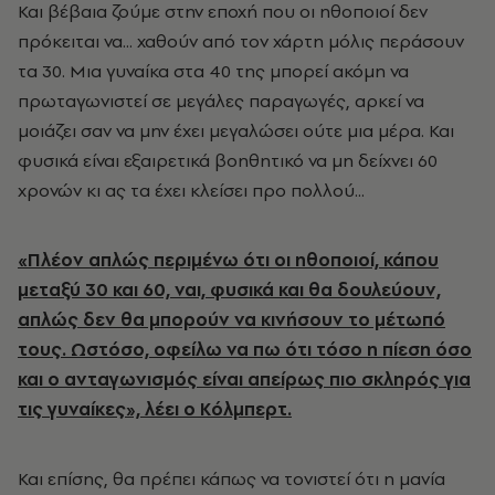
Και βέβαια ζούμε στην εποχή που οι ηθοποιοί δεν
πρόκειται να... χαθούν από τον χάρτη μόλις περάσουν
τα 30. Μια γυναίκα στα 40 της μπορεί ακόμη να
πρωταγωνιστεί σε μεγάλες παραγωγές, αρκεί να
μοιάζει σαν να μην έχει μεγαλώσει ούτε μια μέρα. Και
φυσικά είναι εξαιρετικά βοηθητικό να μη δείχνει 60
χρονών κι ας τα έχει κλείσει προ πολλού...
«Πλέον απλώς περιμένω ότι οι ηθοποιοί, κάπου
μεταξύ 30 και 60, ναι, φυσικά και θα δουλεύουν,
απλώς δεν θα μπορούν να κινήσουν το μέτωπό
τους. Ωστόσο, οφείλω να πω ότι τόσο η πίεση όσο
και ο ανταγωνισμός είναι απείρως πιο σκληρός για
τις γυναίκες», λέει ο Κόλμπερτ.
Και επίσης, θα πρέπει κάπως να τονιστεί ότι η μανία