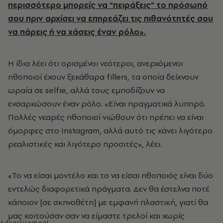
περισσότερο μπορείς να “πειράξεις” το πρόσωπό
σου πριν αρχίσει να επηρεάζει τις πιθανότητές σου
να πάρεις ή να χάσεις έναν ρόλο».
Η ίδια λέει ότι ορισμένοι νεότεροι, ανερχόμενοι
ηθοποιοί έχουν ξεκάθαρα fillers, τα οποία δείχνουν
ωραία σε selfie, αλλά τους εμποδίζουν να
ενσαρκώσουν έναν ρόλο. «Είναι πραγματικά λυπηρό.
Πολλές νεαρές ηθοποιοί νιώθουν ότι πρέπει να είναι
όμορφες στο Instagram, αλλά αυτό τις κάνει λιγότερο
ρεαλιστικές και λιγότερο προσιτές», λέει.
«Το να είσαι μοντέλο και το να είσαι ηθοποιός είναι δύο
εντελώς διαφορετικά πράγματα. Δεν θα έστελνα ποτέ
κάποιον [σε σκηνοθέτη] με εμφανή πλαστική, γιατί θα
μας κοιτούσαν σαν να είμαστε τρελοί και χωρίς