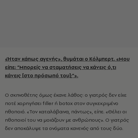
«Ήταν κάπως αγενής», θυμάται ο Κόλμπερτ. «Μου
είπε: “Μπορείς να σταματήσεις να κάνεις ό,τι
κάνεις [στο πρόσωπό του];”».
Ο σκηνοθέτης όμως έκανε λάθος: ο γιατρός δεν είχε
ποτέ χορηγήσει filler ή botox στον συγκεκριμένο
ηθοποιό. «Τον καταλάβαινα, πάντως», είπε. «Θέλει οι
ηθοποιοί του να μοιάζουν με ανθρώπους». Ο γιατρός
δεν αποκάλυψε τα ονόματα κανενός από τους δύο.