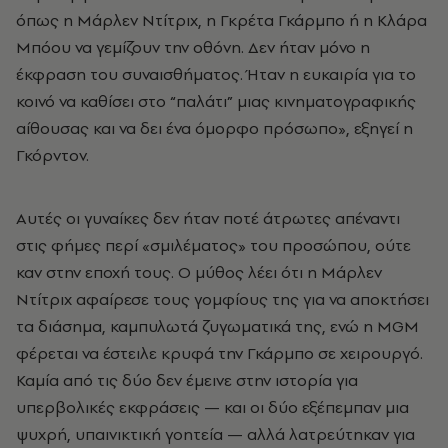
όπως η Μάρλεν Ντίτριχ, η Γκρέτα Γκάρμπο ή η Κλάρα
Μπόου να γεμίζουν την οθόνη. Δεν ήταν μόνο η
έκφραση του συναισθήματος. Ήταν η ευκαιρία για το
κοινό να καθίσει στο “παλάτι” μιας κινηματογραφικής
αίθουσας και να δει ένα όμορφο πρόσωπο», εξηγεί η
Γκόρντον.
Αυτές οι γυναίκες δεν ήταν ποτέ άτρωτες απέναντι
στις φήμες περί «σμιλέματος» του προσώπου, ούτε
καν στην εποχή τους. Ο μύθος λέει ότι η Μάρλεν
Ντίτριχ αφαίρεσε τους γομφίους της για να αποκτήσει
τα διάσημα, καμπυλωτά ζυγωματικά της, ενώ η MGM
φέρεται να έστειλε κρυφά την Γκάρμπο σε χειρουργό.
Καμία από τις δύο δεν έμεινε στην ιστορία για
υπερβολικές εκφράσεις — και οι δύο εξέπεμπαν μια
ψυχρή, υπαινικτική γοητεία — αλλά λατρεύτηκαν για