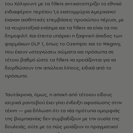
του Χόλιγουντ με τα fillers αντικατοπτρίζει το εθνικό
ενδιαφέρον: περίπου 1,6 εκατομμύρια Αμερικανοί
έκαναν αισθητικές επεμβάσεις προσώπου πέρυσι, με
τα νευροτοξικά ενέσιμα και τα fillers να είναι τα πιο
δημοφιλή. Και έπειτα υπάρχει η ξαφνική άνοδος των
φαρμάκων GLP 1, όπως το Ozempic και το Wegovy,
που έχουν «στεγνώσει» σώματα και πρόσωπα σε
τέτοιο βαθμό ώστε τα fillers να χρειάζονται για να
διορθώσουν την απώλεια λίπους, ειδικά από το
πρόσωπο.
Ταυτόχρονα, όμως, η αποχή από τέτοιου είδους
ιατρικά ραντεβού έχει γίνει ένδειξη αφοσίωσης στην
τέχνη — μια δήλωση ότι τα νέα πρότυπα ομορφιάς
της βιομηχανίας δεν συμβαδίζουν με την ουσία της
δουλειάς, ούτε με το πώς μοιάζουν οι πραγματικοί