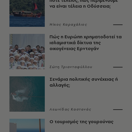
ποτέ τέλειος, πώς περιμένουμε
να είναι τέλεια η Οδύσσεια;
Νίκος Καραχάλιος
Πώς η Ευρώπη χρηματοδοτεί τα
ισλαμιστικά δίκτυα της
οικογένειας Ερντογάν
Σώτη Τριανταφύλλου
Σενάρια πολιτικής συνέχειας ή
αλλαγής;
Λεωνίδας Καστανάς
Ο τουρισμός της γουρούνας