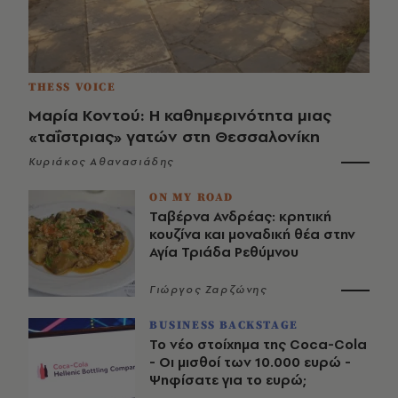
THESS VOICE
Μαρία Κοντού: Η καθημερινότητα μιας
«ταΐστριας» γατών στη Θεσσαλονίκη
Κυριάκος Αθανασιάδης
ON MY ROAD
Ταβέρνα Ανδρέας: κρητική
κουζίνα και μοναδική θέα στην
Αγία Τριάδα Ρεθύμνου
Γιώργος Ζαρζώνης
BUSINESS BACKSTAGE
Το νέο στοίχημα της Coca-Cola
- Οι μισθοί των 10.000 ευρώ -
Ψηφίσατε για το ευρώ;