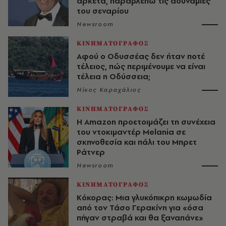
αρκετά, παραβλέπω τις αδυναμίες
του σεναρίου
Newsroom
ΚΙΝΗΜΑΤΟΓΡΑΦΟΣ
Αφού ο Οδυσσέας δεν ήταν ποτέ
τέλειος, πώς περιμένουμε να είναι
τέλεια η Οδύσσεια;
Νίκος Καραχάλιος
ΚΙΝΗΜΑΤΟΓΡΑΦΟΣ
Η Amazon προετοιμάζει τη συνέχεια
του ντοκιμαντέρ Melania σε
σκηνοθεσία και πάλι του Μπρετ
Ράτνερ
Newsroom
ΚΙΝΗΜΑΤΟΓΡΑΦΟΣ
Κόκορας: Μια γλυκόπικρη κωμωδία
από τον Τάσο Γερακίνη για «όσα
πήγαν στραβά και θα ξαναπάνε»