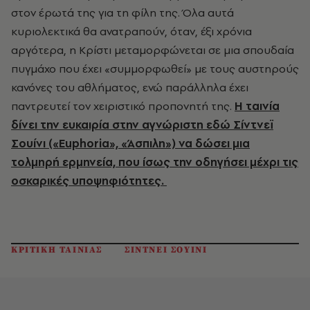
στον έρωτά της για τη φίλη της. Όλα αυτά
κυριολεκτικά θα ανατραπούν, όταν, έξι χρόνια
αργότερα, η Κρίστι μεταμορφώνεται σε μια σπουδαία
πυγμάχο που έχει «συμμορφωθεί» με τους αυστηρούς
κανόνες του αθλήματος, ενώ παράλληλα έχει
παντρευτεί τον χειριστικό προπονητή της.
Η ταινία
δίνει την ευκαιρία στην αγνώριστη εδώ Σίντνεϊ
Σουίνι («Euphoria», «Άσπιλη») να δώσει μια
τολμηρή ερμηνεία, που ίσως την οδηγήσει μέχρι τις
οσκαρικές υποψηφιότητες.
ΚΡΙΤΙΚΗ ΤΑΙΝΙΑΣ
ΣΙΝΤΝΕΙ ΣΟΥΙΝΙ