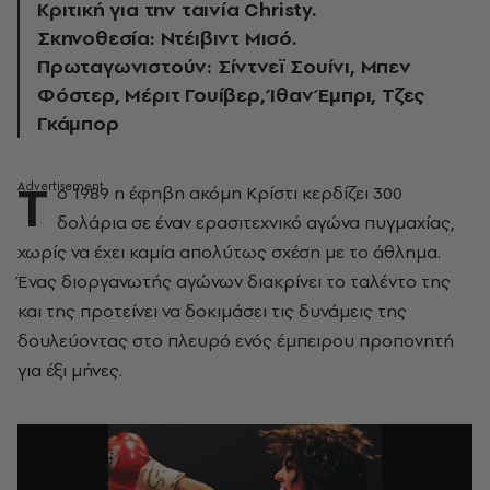
Κριτική για την ταινία Christy.
Σκηνοθεσία: Ντέιβιντ Μισό.
Πρωταγωνιστούν: Σίντνεϊ Σουίνι, Μπεν
Φόστερ, Μέριτ Γουίβερ, Ίθαν Έμπρι, Τζες
Γκάμπορ
Τ
ο 1989 η έφηβη ακόμη Κρίστι κερδίζει 300
δολάρια σε έναν ερασιτεχνικό αγώνα πυγμαχίας,
χωρίς να έχει καμία απολύτως σχέση με το άθλημα.
Ένας διοργανωτής αγώνων διακρίνει το ταλέντο της
και της προτείνει να δοκιμάσει τις δυνάμεις της
δουλεύοντας στο πλευρό ενός έμπειρου προπονητή
για έξι μήνες.