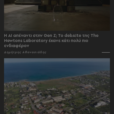
Η AI απέναντι στην Gen Z; Το debAIte της The
Newtons Laboratory έκανε κάτι πολύ πιο
ενδιαφέρον
Δημήτρης Αθανασιάδης