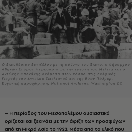
O Ελευθέριος Βενιζέλος με τη σύζυγο του Έλενα, ο δήμαρχος
Αθηνών Σπύρος Μερκούρης με την εγγονή του Μελίνα και ο
Αντώνης Μπενάκης ανάμεσα στον κόσμο στις Δελφικές
Γιορτές του Άγγελου Σικελιανού και της Εύας Πάλμερ.
Ευγενική παραχώρηση, National Archives, Washington DC
– Η περίοδος του Μεσοπολέμου ουσιαστικά
ορίζεται και ξεκινάει με την άφιξη των προσφύγων
από τη Μικρά Ασία το 1922. Μέσα από το υλικό που