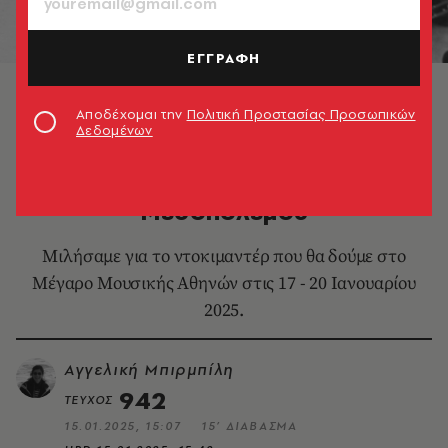
ΕΓΓΡΑΦΗ
Χαυτεία, δεκαετία 1930. Ευγενική παραχώρηση,
Αρχείο Νίκου Πολίτη.
Αποδέχομαι την
Πολιτική Προστασίας Προσωπικών
Δεδομένων
ΚΙΝΗΜΑΤΟΓΡΑΦΟΣ
Η Μαρία Ηλιού και η Αθήνα του
Μεσοπολέμου
Μιλήσαμε για το ντοκιμαντέρ που θα δούμε στο
Μέγαρο Μουσικής Αθηνών στις 17 - 20 Ιανουαρίου
2025.
Αγγελική Μπιρμπίλη
942
ΤΕΥΧΟΣ
15.01.2025, 15:07
15’ ΔΙΑΒΑΣΜΑ