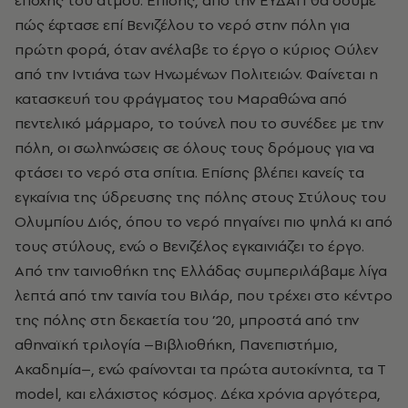
εποχής του ατμού. Επίσης, από την ΕΥΔΑΠ θα δούμε
πώς έφτασε επί Βενιζέλου το νερό στην πόλη για
πρώτη φορά, όταν ανέλαβε το έργο ο κύριος Ούλεν
από την Ιντιάνα των Ηνωμένων Πολιτειών. Φαίνεται η
κατασκευή του φράγματος του Μαραθώνα από
πεντελικό μάρμαρο, το τούνελ που το συνέδεε με την
πόλη, οι σωληνώσεις σε όλους τους δρόμους για να
φτάσει το νερό στα σπίτια. Επίσης βλέπει κανείς τα
εγκαίνια της ύδρευσης της πόλης στους Στύλους του
Ολυμπίου Διός, όπου το νερό πηγαίνει πιο ψηλά κι από
τους στύλους, ενώ ο Βενιζέλος εγκαινιάζει το έργο.
Από την ταινιοθήκη της Ελλάδας συμπεριλάβαμε λίγα
λεπτά από την ταινία του Βιλάρ, που τρέχει στο κέντρο
της πόλης στη δεκαετία του ’20, μπροστά από την
αθηναϊκή τριλογία –Βιβλιοθήκη, Πανεπιστήμιο,
Ακαδημία–, ενώ φαίνονται τα πρώτα αυτοκίνητα, τα Τ
model, και ελάχιστος κόσμος. Δέκα χρόνια αργότερα,