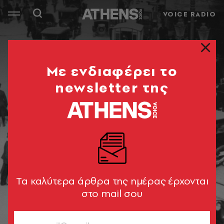
VOICE RADIO
Mε ενδιαφέρει το
newsletter της
Tα καλύτερα άρθρα της ημέρας έρχονται
στο mail σου