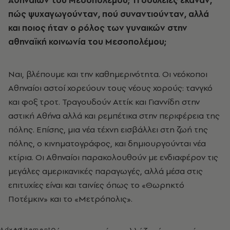
Αθηναίων του Μεσοπολέμου; Τι δουλειές έκαναν,
πώς ψυχαγωγούνταν, πού συναντιούνταν, αλλά
και ποιος ήταν ο ρόλος των γυναικών στην
αθηναϊκή κοινωνία του Μεσοπολέμου;
Ναι, βλέπουμε και την καθημερινότητα. Οι νεόκοποι
Αθηναίοι αστοί χορεύουν τους νέους χορούς: τανγκό
και φοξ τροτ. Τραγουδούν Αττίκ και Γιαννίδη στην
αστική Αθήνα αλλά και ρεμπέτικα στην περιφέρεια της
πόλης. Επίσης, μια νέα τέχνη εισβάλλει στη ζωή της
πόλης, ο κινηματογράφος, και δημιουργούνται νέα
κτίρια. Οι Αθηναίοι παρακολουθούν με ενδιαφέρον τις
μεγάλες αμερικανικές παραγωγές, αλλά μέσα στις
επιτυχίες είναι και ταινίες όπως το «Θωρηκτό
Ποτέμκιν» και το «Μετρόπολις».