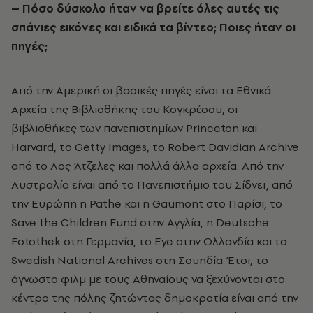
– Πόσο δύσκολο ήταν να βρείτε όλες αυτές τις
σπάνιες εικόνες και ειδικά τα βίντεο; Ποιες ήταν οι
πηγές;
Από την Αμερική οι βασικές πηγές είναι τα Εθνικά
Αρχεία της Βιβλιοθήκης του Κογκρέσου, οι
βιβλιοθήκες των πανεπιστημίων Princeton και
Harvard, το Getty Images, το Robert Davidian Archive
από το Λος Άτζελες και πολλά άλλα αρχεία. Από την
Αυστραλία είναι από το Πανεπιστήμιο του Σίδνεϊ, από
την Ευρώπη η Pathe και η Gaumont στο Παρίσι, το
Save the Children Fund στην Αγγλία, η Deutsche
Fοtothek στη Γερμανία, το Eye στην Ολλανδία και το
Swedish National Archives στη Σουηδία. Έτσι, το
άγνωστο φιλμ με τους Αθηναίους να ξεχύνονται στο
κέντρο της πόλης ζητώντας δημοκρατία είναι από την