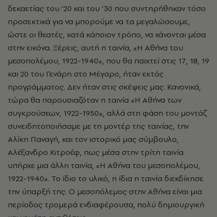
δεκαετίας του ’20 και του ’30 που συντηρήθηκαν τόσο
προσεκτικά για να μπορούμε να τα μεγαλώσουμε,
ώστε οι θεατές, κατά κάποιον τρόπο, να χάνονται μέσα
στην εικόνα. Ξέρεις, αυτή η ταινία, «Η Αθήνα του
μεσοπολέμου, 1922-1940», που θα παιχτεί στις 17, 18, 19
και 20 του Γενάρη στο Μέγαρο, ήταν εκτός
προγράμματος. Δεν ήταν στις σκέψεις μας. Κανονικά,
τώρα θα παρουσιαζόταν η ταινία «Η Αθήνα των
συγκρούσεων, 1922-1950», αλλά στη φάση του μοντάζ
συνειδητοποιήσαμε με τη μοντέρ της ταινίας, την
Αλίκη Παναγή, και τον ιστορικό μας σύμβουλο,
Αλέξανδρο Κιτροέφ, πως μέσα στην τρίτη ταινία
υπήρχε μια άλλη ταινία, «Η Αθήνα του μεσοπολέμου,
1922-1940». Το ίδιο το υλικό, η ίδια η ταινία διεκδίκησε
την ύπαρξή της. Ο μεσοπόλεμος στην Αθήνα είναι μια
περίοδος τρομερά ενδιαφέρουσα, πολύ δημιουργική