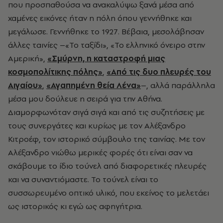
που προσπαθούσα να ανακαλύψω ξανά μέσα από
χαμένες εικόνες ήταν η πόλη όπου γεννήθηκε και
μεγάλωσε. Γεννήθηκε το 1927. Βέβαια, μεσολάβησαν
άλλες ταινίες –«Το ταξίδι», «Το ελληνικό όνειρο στην
Αμερική»,
«Σμύρνη, η καταστροφή μιας
κοσμοπολίτικης πόλης»
,
«Από τις δυο πλευρές του
Αιγαίου»
,
«Αγαπημένη θεία Λένα»
–, αλλά παράλληλα
μέσα μου δούλευε η σειρά για την Αθήνα.
Διαμορφωνόταν σιγά σιγά και από τις συζητήσεις με
τους συνεργάτες και κυρίως με τον Αλέξανδρο
Κιτροέφ, τον ιστορικό σύμβουλο της ταινίας. Με τον
Αλέξανδρο νιώθω μερικές φορές ότι είναι σαν να
σκάβουμε το ίδιο τούνελ από διαφορετικές πλευρές
και να συναντιόμαστε. Το τούνελ είναι το
συσσωρευμένο οπτικό υλικό, που εκείνος το μελετάει
ως ιστορικός κι εγώ ως αφηγήτρια.