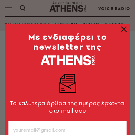
VOICE RADIO
ΚΙΝΗΜΑΤΟΓΡΑΦΟΣ
ΜΟΥΣΙΚΗ
ΒΙΒΛΙΟ
ΘΕΑΤΡΟ - Ο
Mε ενδιαφέρει το
newsletter της
ΚΙΝΗΜΑΤΟΓΡΑΦΟΣ
Ο Ντέιβιντ Λιντς στο Cinobo Opera
- Ένα μοναδικό αφιέρωμα τον
Δεκέμβριο στην Αθήνα
Τα αριστουργήματα του σκηνοθέτη σε ψηφιακά
αποκατεστημένες κόπιες - Το πρόγραμμα προβολών
Tα καλύτερα άρθρα της ημέρας έρχονται
στο mail σου
Newsroom
06.12.2024, 18:30
2’ ΔΙΑΒΑΣΜΑ