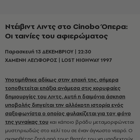
Ντέιβιντ Λιντς στο Cinobo Όπερα:
Οι ταινίες του αφιερώματος
Παρασκευή 13 ΔΕΚΕΜΒΡΙΟΥ | 22:30
ΧΑΜΕΝΗ ΛΕΩΦΟΡΟΣ | LOST HIGHWAY 1997
Υποτιμήθηκε αδίκως στην εποχή της, σήμερα
τοποθετείται επάξια ανάμεσα στις κορυφαίες
δημιουργίες του Λιντς. Αυτή η δαιμόνια άσκηση
υποβολής διηγείται την αλλόκοτη ιστορία ενός
σαξοφωνίστα ο οποίος φυλακίζεται για τον φόνο
της γυναίκας του
και κάποιο βράδυ μεταμορφώνεται
μυστηριωδώς στο κελί του σε έναν άγνωστο νεαρό. Ο
σκηνοθέτης ζητά από τους θεατές του να υποδεχτούν