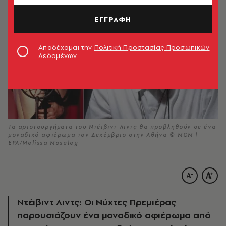
ΕΓΓΡΑΦΗ
Αποδέχομαι την
Πολιτική Προστασίας Προσωπικών
Δεδομένων
Τα αριστουργήματα του Ντέιβιντ Λιντς θα προβληθούν σε ένα
μοναδικό αφιέρωμα τον Δεκέμβριο στην Αθήνα © MGM |
EPA/Melissa Moseley
Ντέιβιντ Λιντς: Οι Νύχτες Πρεμιέρας
παρουσιάζουν ένα μοναδικό αφιέρωμα από