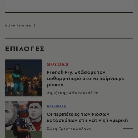
EΠΙΛΟΓΈΣ
ΜΟΥΣΙΚΗ
French Fry: «Χάσαμε τον
αυθορμητισμό στο να παίρνουμε
ρίσκα»
Δημήτρης Αθανασιάδης
ΚΟΣΜΟΣ
Οι περιπέτειες των Ρώσων
κατασκόπων στη Λατινική Αμερική
Σώτη Τριανταφύλλου