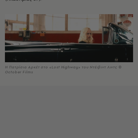
Η Πατρίσια Αρκέτ στο «Lost Highway» του Ντέιβιντ Λιντς ©
October Films