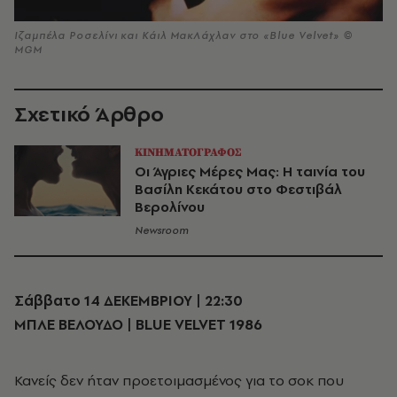
Ιζαμπέλα Ροσελίνι και Κάιλ ΜακΛάχλαν στο «Blue Velvet» ©
MGM
Σχετικό Άρθρο
ΚΙΝΗΜΑΤΟΓΡΑΦΟΣ
Οι Άγριες Μέρες Μας: Η ταινία του
Βασίλη Κεκάτου στο Φεστιβάλ
Βερολίνου
Newsroom
Σάββατο 14 ΔΕΚΕΜΒΡΙΟΥ | 22:30
ΜΠΛΕ ΒΕΛΟΥΔΟ | BLUE VELVET 1986
Κανείς δεν ήταν προετοιμασμένος για το σοκ που