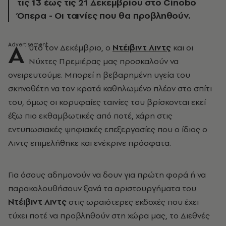
τις 13 έως τις 21 Δεκεμβρίου στο Cinobo
Όπερα - Οι ταινίες που θα προβληθούν.
Α
υτό τον Δεκέμβριο, ο
Ντέιβιντ Λιντς
και οι
Νύχτες Πρεμιέρας μας προσκαλούν να
ονειρευτούμε. Μπορεί η βεβαρημένη υγεία του
σκηνοθέτη να τον κρατά καθηλωμένο πλέον στο σπίτι
του, όμως οι κορυφαίες ταινίες του βρίσκονται εκεί
έξω πιο εκθαμβωτικές από ποτέ, χάρη στις
εντυπωσιακές ψηφιακές επεξεργασίες που ο ίδιος ο
Λιντς επιμελήθηκε και ενέκρινε πρόσφατα.
Για όσους αδημονούν να δουν για πρώτη φορά ή να
παρακολουθήσουν ξανά τα αριστουργήματα του
Ντέιβιντ Λιντς
στις ωραιότερες εκδοχές που έχει
τύχει ποτέ να προβληθούν στη χώρα μας, το Διεθνές