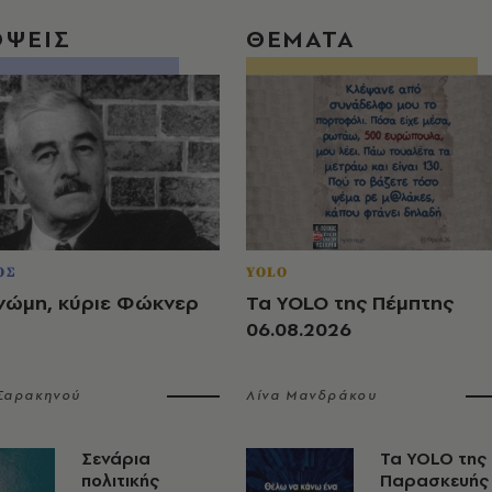
ΟΨΕΙΣ
ΘΕΜΑΤΑ
ΟΣ
YOLO
νώμη, κύριε Φώκνερ
Τα YOLO της Πέμπτης
06.08.2026
 Σαρακηνού
Λίνα Μανδράκου
Σενάρια
Τα YOLO της
πολιτικής
Παρασκευής