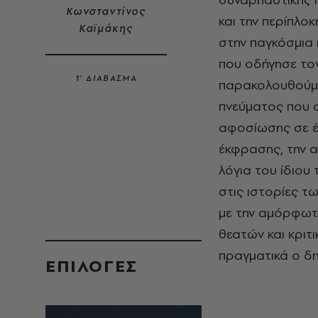
Κωνσταντίνος
και την περίπλο
Καϊμάκης
στην παγκόσμια 
που οδήγησε το
1’ ΔΙΑΒΑΣΜΑ
παρακολουθούμε 
πνεύματος που σ
αφοσίωσης σε έ
έκφρασης, την α
λόγια του ίδιου
στις ιστορίες τ
με την αμόρφωτ
θεατών και κριτ
πραγματικά ο δ
EΠΙΛΟΓΈΣ