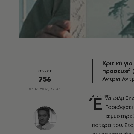
Κριτική για
προσευχή (
ΤΕΥΧΟΣ
756
Αντρέι Αντ
07.10.2020, 17:38
Έ
να φιλμ θη
Ταρκόφσκι 
εκμυστηρεύ
πατέρα του. Στο
συναρπαστικής ι