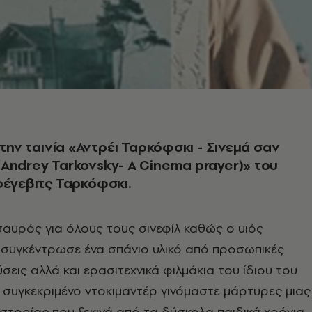
 την ταινία «Αντρέι Ταρκόφσκι - Σινεμά σαν
Andrey Tarkovsky- A Cinema prayer)» του
ρέγεβιτς Ταρκόφσκι.
σαυρός για όλους τους σινεφίλ καθώς ο υιός
συγκέντρωσε ένα σπάνιο υλικό από προσωπικές
σεις αλλά και ερασιτεχνικά φιλμάκια του ίδιου του
 συγκεκριμένο ντοκιμαντέρ γινόμαστε μάρτυρες μιας
στορίας που ξεκινά από τα δύσκολα παιδικά χρόνια