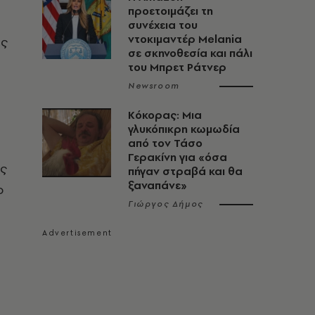
προετοιμάζει τη
συνέχεια του
ντοκιμαντέρ Melania
ώς
σε σκηνοθεσία και πάλι
του Μπρετ Ράτνερ
Newsroom
Κόκορας: Μια
γλυκόπικρη κωμωδία
από τον Τάσο
Γερακίνη για «όσα
ύς
πήγαν στραβά και θα
ξαναπάνε»
ο
Γιώργος Δήμος