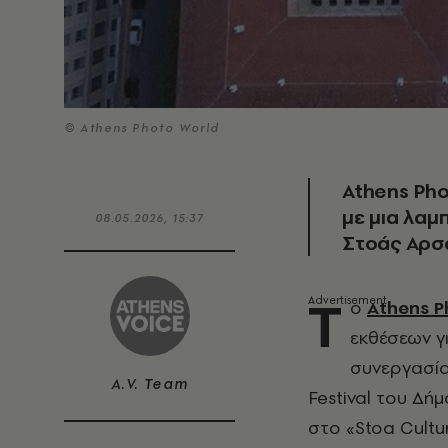
© Athens Photo World
Athens Pho
με μια λαμ
08.05.2026, 15:37
Στοάς Αρσ
Τ
ο
Athens P
εκθέσεων γι
συνεργασία 
A.V. Team
Festival του Δή
στο «Stoa Cultu