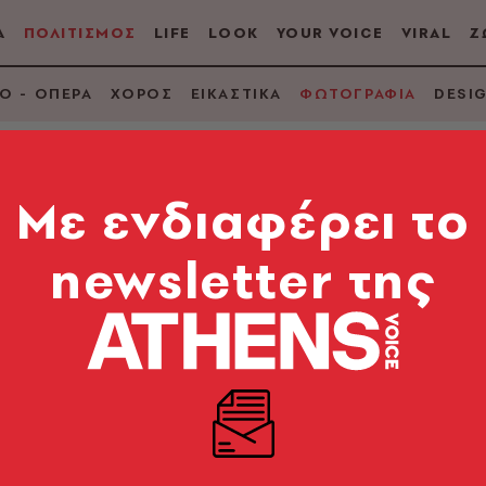
Α
ΠΟΛΙΤΙΣΜΟΣ
LIFE
LOOK
YOUR VOICE
VIRAL
Ζ
Ο - ΟΠΕΡΑ
ΧΟΡΟΣ
ΕΙΚΑΣΤΙΚΑ
ΦΩΤΟΓΡΑΦΙΑ
DESI
Mε ενδιαφέρει το
newsletter της
ld 2026: Όλα έτοιμα 
 των θερινών εκθέσ
τοάς Αρσακείου