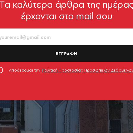
Tα καλύτερα άρθρα της ημέρα
έρχονται στο mail σου
ΕΓΓΡΑΦΗ
Αποδέχομαι την
Πολιτική Προστασίας Προσωπικών Δεδομένω