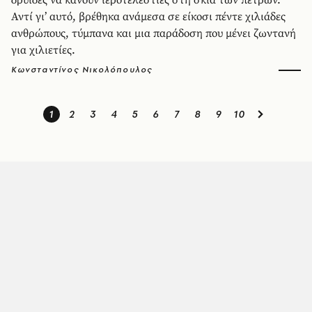
δρυΐδες να κάνουν ιεροτελεστίες στη σκιά των πετρών.
Αντί γι’ αυτό, βρέθηκα ανάμεσα σε είκοσι πέντε χιλιάδες
ανθρώπους, τύμπανα και μια παράδοση που μένει ζωντανή
για χιλιετίες.
Κωνσταντίνος Νικολόπουλος
1
2
3
4
5
6
7
8
9
10