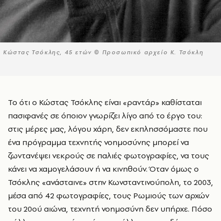
Κώστας Τσόκλης, 45 ετών © Προσωπικό αρχείο Κ. Τσόκλη
Το ότι ο Κώστας Τσόκλης είναι «ραντάρ» καθίσταται
πασιφανές σε όποιον γνωρίζει λίγο από το έργο του:
στις μέρες μας, λόγου χάρη, δεν εκπλησσόμαστε που
ένα πρόγραμμα τεχνητής νοημοσύνης μπορεί να
ζωντανέψει νεκρούς σε παλιές φωτογραφίες, να τους
κάνει να χαμογελάσουν ή να κινηθούν. Όταν όμως ο
Τσόκλης «ανάσταινε» στην Κωνσταντινούπολη, το 2003,
μέσα από 42 φωτογραφίες, τους Ρωμιούς των αρχών
του 20ού αιώνα, τεχνητή νοημοσύνη δεν υπήρχε. Πόσο