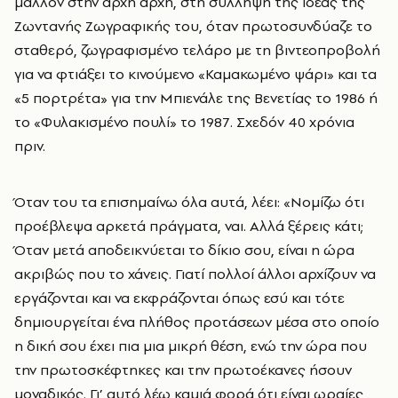
μάλλον στην αρχή αρχή, στη σύλληψη της ιδέας της
Ζωντανής Zωγραφικής του, όταν πρωτοσυνδύαζε το
σταθερό, ζωγραφισμένο τελάρο με τη βιντεοπροβολή
για να φτιάξει το κινούμενο «Καμακωμένο ψάρι» και τα
«5 πορτρέτα» για την Μπιενάλε της Βενετίας το 1986 ή
το «Φυλακισμένο πουλί» το 1987. Σχεδόν 40 χρόνια
πριν.
Όταν του τα επισημαίνω όλα αυτά, λέει: «Νομίζω ότι
προέβλεψα αρκετά πράγματα, ναι. Αλλά ξέρεις κάτι;
Όταν μετά αποδεικνύεται το δίκιο σου, είναι η ώρα
ακριβώς που το χάνεις. Γιατί πολλοί άλλοι αρχίζουν να
εργάζονται και να εκφράζονται όπως εσύ και τότε
δημιουργείται ένα πλήθος προτάσεων μέσα στο οποίο
η δική σου έχει πια μια μικρή θέση, ενώ την ώρα που
την πρωτοσκέφτηκες και την πρωτοέκανες ήσουν
μοναδικός. Γι’ αυτό λέω καμιά φορά ότι είναι ωραίες