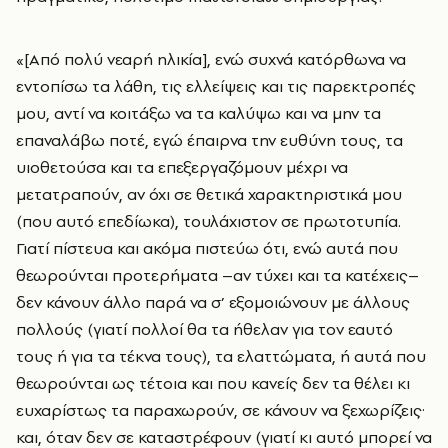
«[Από πολύ νεαρή ηλικία], ενώ συχνά κατόρθωνα να
εντοπίσω τα λάθη, τις ελλείψεις και τις παρεκτροπές
μου, αντί να κοιτάξω να τα καλύψω και να μην τα
επαναλάβω ποτέ, εγώ έπαιρνα την ευθύνη τους, τα
υιοθετούσα και τα επεξεργαζόμουν μέχρι να
μετατραπούν, αν όχι σε θετικά χαρακτηριστικά μου
(που αυτό επεδίωκα), τουλάχιστον σε πρωτοτυπία.
Γιατί πίστευα και ακόμα πιστεύω ότι, ενώ αυτά που
θεωρούνται προτερήματα –αν τύχει και τα κατέχεις–
δεν κάνουν άλλο παρά να σ’ εξομοιώνουν με άλλους
πολλούς (γιατί πολλοί θα τα ήθελαν για τον εαυτό
τους ή για τα τέκνα τους), τα ελαττώματα, ή αυτά που
θεωρούνται ως τέτοια και που κανείς δεν τα θέλει κι
ευχαρίστως τα παραχωρούν, σε κάνουν να ξεχωρίζεις·
και, όταν δεν σε καταστρέφουν (γιατί κι αυτό μπορεί να