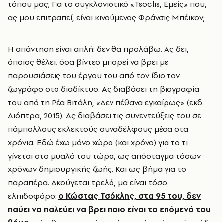
τόπου μας; Για το συγκλονιστικό «Tsoclis, Εμείς» που,
ας μου επιτραπεί, είναι κινούμενος Φράνσις Μπέικον;
Η απάντηση είναι απλή: δεν θα προλάβω. Ας δει,
όποιος θέλει, όσα βίντεο μπορεί να βρει με
παρουσιάσεις του έργου του από τον ίδιο τον
ζωγράφο στο διαδίκτυο. Ας διαβάσει τη βιογραφία
του από τη Ρέα Βιτάλη, «Δεν πέθανα εγκαίρως» (εκδ.
Διόπτρα, 2015). Ας διαβάσει τις συνεντεύξεις του σε
πάμπολλους εκλεκτούς συναδέλφους μέσα στα
χρόνια. Εδώ έχω μόνο χώρο (και χρόνο) για το τι
γίνεται στο μυαλό του τώρα, ως απόσταγμα τόσων
χρόνων δημιουργικής ζωής. Και ως βήμα για το
παραπέρα. Ακούγεται τρελό, μα είναι τόσο
ελπιδοφόρο:
ο Κώστας Τσόκλης, στα 95 του, δεν
παύει να παλεύει να βρει ποιο είναι το επόμενό του