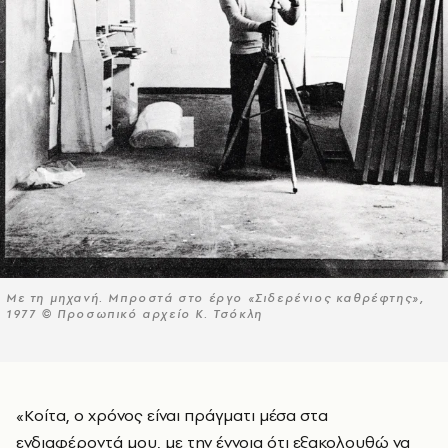
Με τη μηχανή. Μπροστά στο έργο «Σιδερένιος καθρέφτης»,
1977 © Προσωπικό αρχείο Κ. Τσόκλη
«Κοίτα, ο χρόνος είναι πράγματι μέσα στα
ενδιαφέροντά μου, με την έννοια ότι εξακολουθώ να