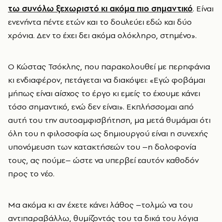
τω συνόλω ξεχωριστό κι ακόμα πιο σημαντικό
. Είναι
ενενήντα πέντε ετών και το δουλεύει εδώ και δύο
χρόνια. Δεν το έχει δει ακόμα ολόκληρο, στημένο».
Ο Κώστας Τσόκλης, που παρακολουθεί με περηφάνια
κι ενδιαφέρον, πετάγεται να διακόψει: «Εγώ φοβάμαι
μήπως είναι αίσχος το έργο κι εμείς το έχουμε κάνει
τόσο σημαντικό, ενώ δεν είναι». Εκπλήσσομαι από
αυτή του την αυτοαμφισβήτηση, μα μετά θυμάμαι ότι
όλη του η φιλοσοφία ως δημιουργού είναι η συνεχής
υπονόμευση των κατακτήσεών του –η δολοφονία
τους, ας πούμε– ώστε να υπερβεί εαυτόν καθοδόν
προς το νέο.
Μα ακόμα κι αν έχετε κάνει λάθος –τολμώ να του
αντιπαραβάλλω, θυμίζοντάς του τα δικά του λόγια