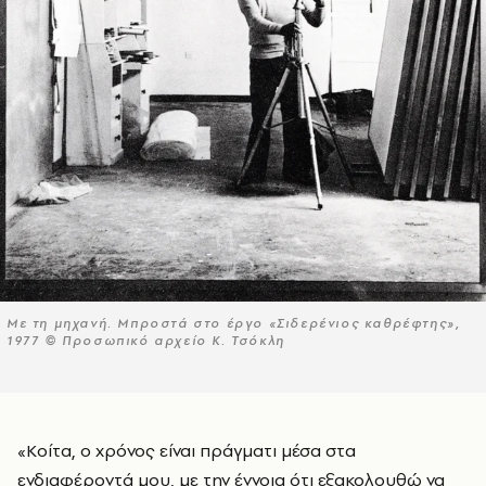
Με τη μηχανή. Μπροστά στο έργο «Σιδερένιος καθρέφτης»,
1977 © Προσωπικό αρχείο Κ. Τσόκλη
«Κοίτα, ο χρόνος είναι πράγματι μέσα στα
ενδιαφέροντά μου, με την έννοια ότι εξακολουθώ να