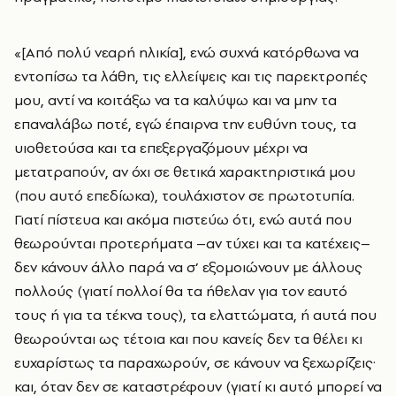
«[Από πολύ νεαρή ηλικία], ενώ συχνά κατόρθωνα να
εντοπίσω τα λάθη, τις ελλείψεις και τις παρεκτροπές
μου, αντί να κοιτάξω να τα καλύψω και να μην τα
επαναλάβω ποτέ, εγώ έπαιρνα την ευθύνη τους, τα
υιοθετούσα και τα επεξεργαζόμουν μέχρι να
μετατραπούν, αν όχι σε θετικά χαρακτηριστικά μου
(που αυτό επεδίωκα), τουλάχιστον σε πρωτοτυπία.
Γιατί πίστευα και ακόμα πιστεύω ότι, ενώ αυτά που
θεωρούνται προτερήματα –αν τύχει και τα κατέχεις–
δεν κάνουν άλλο παρά να σ’ εξομοιώνουν με άλλους
πολλούς (γιατί πολλοί θα τα ήθελαν για τον εαυτό
τους ή για τα τέκνα τους), τα ελαττώματα, ή αυτά που
θεωρούνται ως τέτοια και που κανείς δεν τα θέλει κι
ευχαρίστως τα παραχωρούν, σε κάνουν να ξεχωρίζεις·
και, όταν δεν σε καταστρέφουν (γιατί κι αυτό μπορεί να