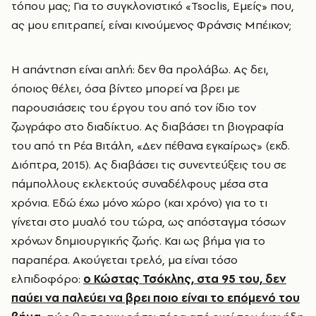
τόπου μας; Για το συγκλονιστικό «Tsoclis, Εμείς» που,
ας μου επιτραπεί, είναι κινούμενος Φράνσις Μπέικον;
Η απάντηση είναι απλή: δεν θα προλάβω. Ας δει,
όποιος θέλει, όσα βίντεο μπορεί να βρει με
παρουσιάσεις του έργου του από τον ίδιο τον
ζωγράφο στο διαδίκτυο. Ας διαβάσει τη βιογραφία
του από τη Ρέα Βιτάλη, «Δεν πέθανα εγκαίρως» (εκδ.
Διόπτρα, 2015). Ας διαβάσει τις συνεντεύξεις του σε
πάμπολλους εκλεκτούς συναδέλφους μέσα στα
χρόνια. Εδώ έχω μόνο χώρο (και χρόνο) για το τι
γίνεται στο μυαλό του τώρα, ως απόσταγμα τόσων
χρόνων δημιουργικής ζωής. Και ως βήμα για το
παραπέρα. Ακούγεται τρελό, μα είναι τόσο
ελπιδοφόρο:
ο Κώστας Τσόκλης, στα 95 του, δεν
παύει να παλεύει να βρει ποιο είναι το επόμενό του