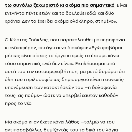
τω συνόλω ξεχωριστό κι ακόμα πιο σημαντικό
. Είναι
ενενήντα πέντε ετών και το δουλεύει εδώ και δύο
χρόνια. Δεν το έχει δει ακόμα ολόκληρο, στημένο».
Ο Κώστας Τσόκλης, που παρακολουθεί με περηφάνια
κι ενδιαφέρον, πετάγεται να διακόψει: «Εγώ φοβάμαι
μήπως είναι αίσχος το έργο κι εμείς το έχουμε κάνει
τόσο σημαντικό, ενώ δεν είναι». Εκπλήσσομαι από
αυτή του την αυτοαμφισβήτηση, μα μετά θυμάμαι ότι
όλη του η φιλοσοφία ως δημιουργού είναι η συνεχής
υπονόμευση των κατακτήσεών του –η δολοφονία
τους, ας πούμε– ώστε να υπερβεί εαυτόν καθοδόν
προς το νέο.
Μα ακόμα κι αν έχετε κάνει λάθος –τολμώ να του
αντιπαραβάλλω, θυμίζοντάς του τα δικά του λόγια