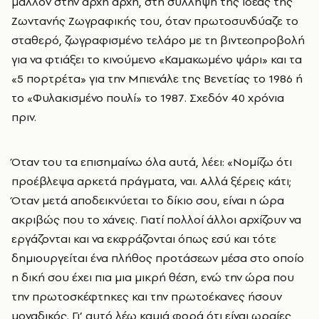
μάλλον στην αρχή αρχή, στη σύλληψη της ιδέας της
Ζωντανής Zωγραφικής του, όταν πρωτοσυνδύαζε το
σταθερό, ζωγραφισμένο τελάρο με τη βιντεοπροβολή
για να φτιάξει το κινούμενο «Καμακωμένο ψάρι» και τα
«5 πορτρέτα» για την Μπιενάλε της Βενετίας το 1986 ή
το «Φυλακισμένο πουλί» το 1987. Σχεδόν 40 χρόνια
πριν.
Όταν του τα επισημαίνω όλα αυτά, λέει: «Νομίζω ότι
προέβλεψα αρκετά πράγματα, ναι. Αλλά ξέρεις κάτι;
Όταν μετά αποδεικνύεται το δίκιο σου, είναι η ώρα
ακριβώς που το χάνεις. Γιατί πολλοί άλλοι αρχίζουν να
εργάζονται και να εκφράζονται όπως εσύ και τότε
δημιουργείται ένα πλήθος προτάσεων μέσα στο οποίο
η δική σου έχει πια μια μικρή θέση, ενώ την ώρα που
την πρωτοσκέφτηκες και την πρωτοέκανες ήσουν
μοναδικός. Γι’ αυτό λέω καμιά φορά ότι είναι ωραίες