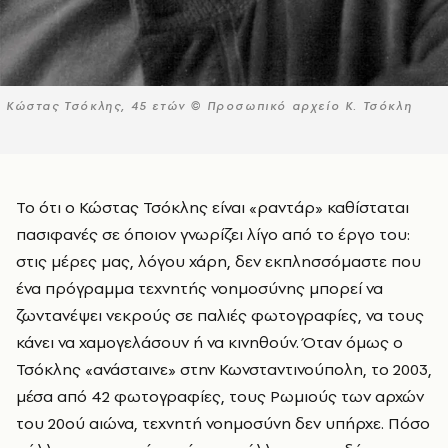
Κώστας Τσόκλης, 45 ετών © Προσωπικό αρχείο Κ. Τσόκλη
Το ότι ο Κώστας Τσόκλης είναι «ραντάρ» καθίσταται
πασιφανές σε όποιον γνωρίζει λίγο από το έργο του:
στις μέρες μας, λόγου χάρη, δεν εκπλησσόμαστε που
ένα πρόγραμμα τεχνητής νοημοσύνης μπορεί να
ζωντανέψει νεκρούς σε παλιές φωτογραφίες, να τους
κάνει να χαμογελάσουν ή να κινηθούν. Όταν όμως ο
Τσόκλης «ανάσταινε» στην Κωνσταντινούπολη, το 2003,
μέσα από 42 φωτογραφίες, τους Ρωμιούς των αρχών
του 20ού αιώνα, τεχνητή νοημοσύνη δεν υπήρχε. Πόσο