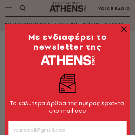
VOICE RADIO
ΚΙΝΗΜΑΤΟΓΡΑΦΟΣ
ΜΟΥΣΙΚΗ
ΒΙΒΛΙΟ
ΘΕΑΤΡΟ - Ο
Mε ενδιαφέρει το
newsletter της
ΕΙΚΑΣΤΙΚΑ
«Ξόμπλια, πλουμίδια & στολίδια»
στο Λαογραφικό Μουσείο
Κυπαρισσίας
Η Ίρις Κρητικού επιμελείται την έκθεση με έργα
εμπνευσμένα από την ενδυματολογική συλλογή του
Tα καλύτερα άρθρα της ημέρας έρχονται
Εθνικού Ιστορικού Μουσείου
στο mail σου
A.V. Team
30.05.2022, 14:26
3’ ΔΙΑΒΑΣΜΑ