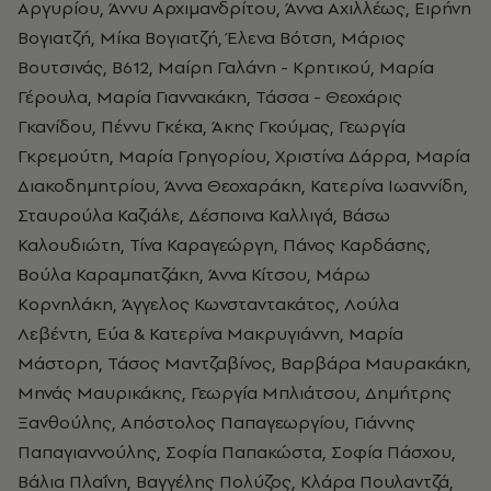
Αργυρίου, Άννυ Αρχιμανδρίτου, Άννα Αχιλλέως, Ειρήνη
Βογιατζή, Μίκα Βογιατζή, Έλενα Βότση, Μάριος
Βουτσινάς, B612, Μαίρη Γαλάνη - Κρητικού, Μαρία
Γέρουλα, Μαρία Γιαννακάκη, Τάσσα - Θεοχάρις
Γκανίδου, Πέννυ Γκέκα, Άκης Γκούμας, Γεωργία
Γκρεμούτη, Μαρία Γρηγορίου, Χριστίνα Δάρρα, Μαρία
Διακοδημητρίου, Άννα Θεοχαράκη, Κατερίνα Ιωαννίδη,
Σταυρούλα Καζιάλε, Δέσποινα Καλλιγά, Βάσω
Καλουδιώτη, Τίνα Καραγεώργη, Πάνος Καρδάσης,
Βούλα Καραμπατζάκη, Άννα Κίτσου, Μάρω
Κορνηλάκη, Άγγελος Κωνσταντακάτος, Λούλα
Λεβέντη, Εύα & Κατερίνα Μακρυγιάννη, Μαρία
Μάστορη, Τάσος Μαντζαβίνος, Βαρβάρα Μαυρακάκη,
Μηνάς Μαυρικάκης, Γεωργία Μπλιάτσου, Δημήτρης
Ξανθούλης, Απόστολος Παπαγεωργίου, Γιάννης
Παπαγιαννούλης, Σοφία Παπακώστα, Σοφία Πάσχου,
Βάλια Πλαΐνη, Βαγγέλης Πολύζος, Κλάρα Πουλαντζά,