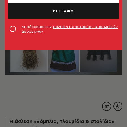
ΕΓΓΡΑΦΗ
Αποδέχομαι την
Πολιτική Προστασίας Προσωπικών
Δεδομένων
Η έκθεση «Ξόμπλια, πλουμίδια & στολίδια»