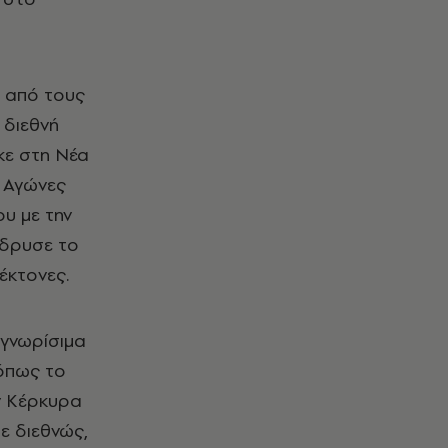
ς από τους
 διεθνή
κε στη Νέα
ς Αγώνες
ου με την
 ίδρυσε το
έκτονες.
αγνωρίσιμα
 όπως το
ην Κέρκυρα
ε διεθνώς,