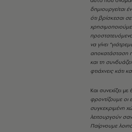
αυτό που ονομάζ
δημιουργείται έ
ότι βρίσκεσαι σ
χρησιμοποιούμε 
προστατευόμενα 
να γίνει “γιάτρε
αποκατάσταση πο
και τη συνδυάζε
φτιάχνεις κάτι κ
Και συνεχίζει με
φροντίζουμε οι 
συγκεκριμένη χώ
λειτουργούν σα
Παίρνουμε λοιπό