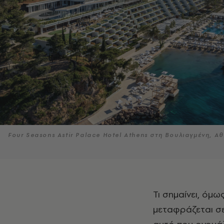
Four Seasons Astir Palace Hotel Athens στη Βουλιαγμένη, Α
Τι σημαίνει, όμως, στην πράξη αυτή η συμβίωση ανθρώπου και φύσης; Και πώς
μεταφράζεται σε