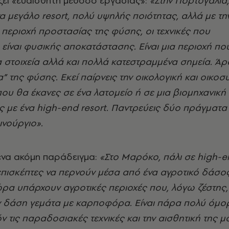
ει «ευαίσθητη μέθοδο εργασίας»:
«Στην Πορτογαλία
να μεγάλο resort, πολύ υψηλής ποιότητας, αλλά με τ
ε περιοχή προστασίας της φύσης, οι τεχνικές που
είναι φυσικής αποκατάστασης. Είναι μια περιοχή που 
στοιχεία αλλά και πολλά κατεστραμμένα σημεία. Άρ
μα” της φύσης. Εκεί παίρνεις την οικολογική και οικο
υ θα έκανες σε ένα λατομείο ή σε μια βιομηχανική 
ις με ένα high-end resort. Παντρεύεις δύο πράγματα 
αινούργιο».
 ένα ακόμη παράδειγμα:
«Στο Μαρόκο, πάλι σε high-en
επισκέπτες να περνούν μέσα από ένα αγροτικό δάσος
ρα υπάρχουν αγροτικές περιοχές που, λόγω ζέστης,
ν δάση γεμάτα με καρποφόρα. Είναι πάρα πολύ όμο
ν τις παραδοσιακές τεχνικές και την αισθητική της 