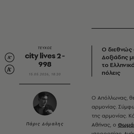
Ο διεθνώς
ΤΕΥΧΟΣ
city lives 2 -
Δοξιάδης μ
998
το Ελληνικό
πόλεις
15.05.2026, 18:20
Ο Απόλλωνας, θεός του φωτός και της μουσικής, συνδέεται με την έννοια της
αρμονίας. Σύμφω
της αρμονίας. Κ
Πάρις Δόμαλης
Αθήνας, ο
Θωμάς
ισορροπίας. Ανά