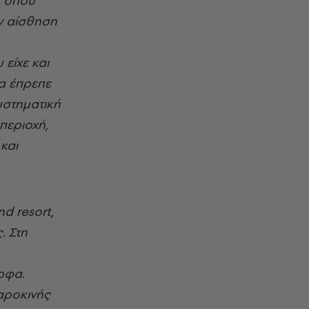
, όπου
ην αίσθηση
είχε και
α έπρεπε
συστηματική
περιοχή,
και
d resort,
. Στη
ρφα.
μαροκινής