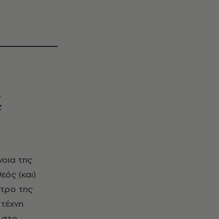
,
ς
εός (και)
ντρο της
 τέχνη
 στο