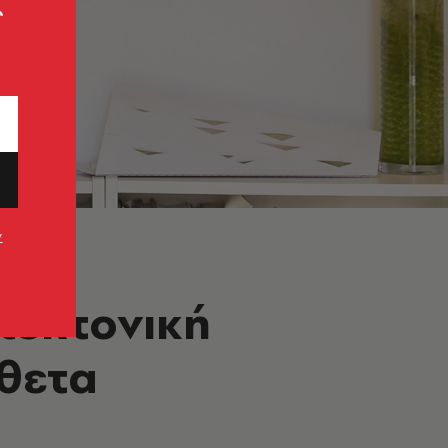
ς
ν
τεκτονική
νθετα