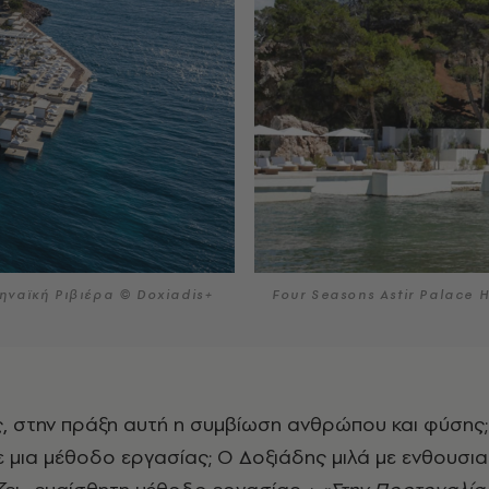
θηναϊκή Ριβιέρα © Doxiadis+
Four Seasons Astir Palace 
 μια μέθοδο εργασίας; Ο Δοξιάδης μιλά με ενθουσια