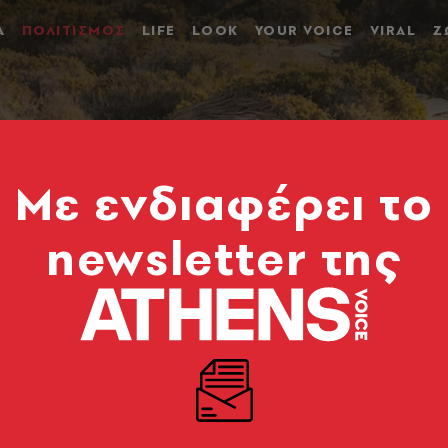
Α
ΠΟΛΙΤΙΣΜΟΣ
LIFE
LOOK
YOUR VOICE
VIRAL
Ζ
Mε ενδιαφέρει το
newsletter της