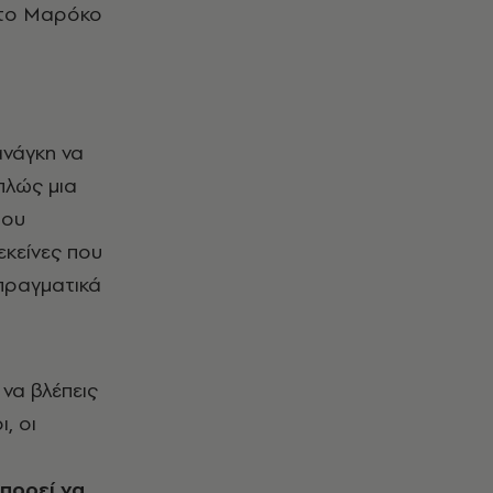
ι το Μαρόκο
ανάγκη να
απλώς μια
που
εκείνες που
 πραγματικά
 να βλέπεις
, οι
πορεί να