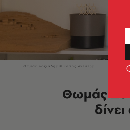
Θωμάς Δοξιάδης © Τάσος Ανέστης
Θωμάς Δοξ
δίνει