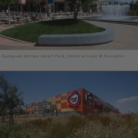
Εμπορικό Κέντρο Smart Park, Σπάτα Αττικής © Doxiadis+