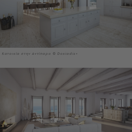
Κατοικία στην Αντίπαρο © Doxiadis+