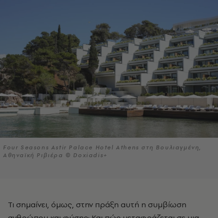
Four Seasons Astir Palace Hotel Athens στη Βουλιαγμένη,
Αθηναϊκή Ριβιέρα © Doxiadis+
Τι σημαίνει, όμως, στην πράξη αυτή η συμβίωση
ανθρώπου και φύσης; Και πώς μεταφράζεται σε μια