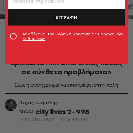
ΕΓΓΡΑΦΗ
Θωμάς Δοξιάδης © Τάσος Ανέστης
Αποδέχομαι την
Πολιτική Προστασίας Προσωπικών
Δεδομένων
DESIGN & ΑΡΧΙΤΕΚΤΟΝΙΚΗ
Θωμάς Δοξιάδης: «Η καλή
αρχιτεκτονική δίνει απλές λύσεις
σε σύνθετα προβλήματα»
Πώς η φύση μπορεί να επιστρέψει στην πόλη
Πάρις Δόμαλης
city lives 2 - 998
ΤΕΥΧΟΣ
15.05.2026, 18:20
10’ ΔΙΑΒΑΣΜΑ