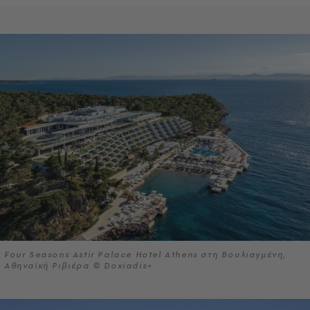
Four Seasons Astir Palace Hotel Athens στη Βουλιαγμένη,
Αθηναϊκή Ριβιέρα © Doxiadis+