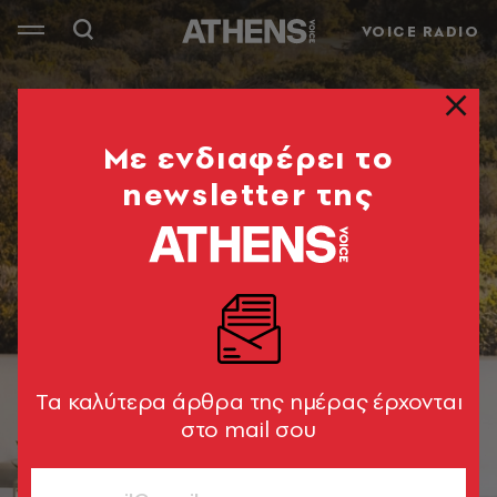
VOICE RADIO
Mε ενδιαφέρει το
newsletter της
Tα καλύτερα άρθρα της ημέρας έρχονται
στο mail σου