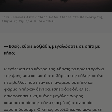
Four Seasons Astir Palace Hotel Athens στη Βουλιαγμένη,
Αθηναϊκή Ριβιέρα © Doxiadis+
— Εσείς, κύριε Δοξιάδη, μεγαλώσατε σε σπίτι με
κήπο;
Μεγάλωσα στο κέντρο της Αθήνας τα πρώτα χρόνια
της ζωής μου και μετά στα βόρεια της πόλης, σε ένα
περιβάλλον που ήταν κάτι ανάμεσα σε κήπο και
φάρμα. Υπήρχαν δέντρα, εσπεριδοειδή, ελιές,
οπωροκηπευτικά, κι ένας μεγάλος σωρός
κομποστοποίησης, πάνω (και μέσα) στον οποίο
χοροπηδούσαμε. Ο κήπος συνδέθηκε για μένα με τη