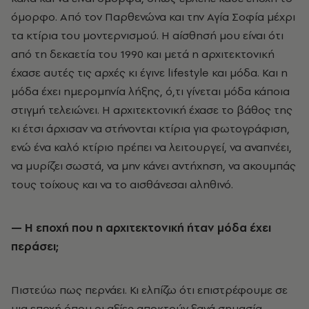
όμορφο. Από τον Παρθενώνα και την Αγία Σοφία μέχρι
τα κτίρια του μοντερνισμού. Η αίσθησή μου είναι ότι
από τη δεκαετία του 1990 και μετά η αρχιτεκτονική
έχασε αυτές τις αρχές κι έγινε lifestyle και μόδα. Και η
μόδα έχει ημερομηνία λήξης, ό,τι γίνεται μόδα κάποια
στιγμή τελειώνει. Η αρχιτεκτονική έχασε το βάθος της
κι έτσι άρχισαν να στήνονται κτίρια για φωτογράφιση,
ενώ ένα καλό κτίριο πρέπει να λειτουργεί, να αναπνέει,
να μυρίζει σωστά, να μην κάνει αντήχηση, να ακουμπάς
τους τοίχους και να το αισθάνεσαι αληθινό.
— Η εποχή που η αρχιτεκτονική ήταν μόδα έχει
περάσει;
Πιστεύω πως περνάει. Κι ελπίζω ότι επιστρέφουμε σε
μια εποχή όπου οι αξίες αποκτούν ξανά σημασία.