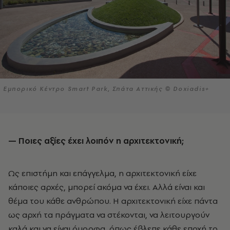
Εμπορικό Κέντρο Smart Park, Σπάτα Αττικής © Doxiadis+
— Ποιες αξίες έχει λοιπόν η αρχιτεκτονική;
Ως επιστήμη και επάγγελμα, η αρχιτεκτονική είχε
κάποιες αρχές, μπορεί ακόμα να έχει. Αλλά είναι και
θέμα του κάθε ανθρώπου. Η αρχιτεκτονική είχε πάντα
ως αρχή τα πράγματα να στέκονται, να λειτουργούν
καλά και να είναι όμορφα, όπως έβλεπε κάθε εποχή το