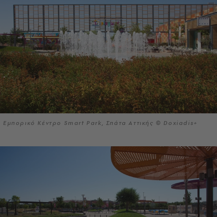
Εμπορικό Κέντρο Smart Park, Σπάτα Αττικής © Doxiadis+