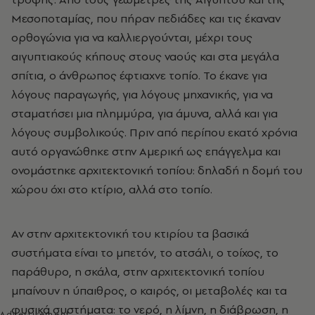
Μεσοποταμίας, που πήραν πεδιάδες και τις έκαναν
ορθογώνια για να καλλιεργούνται, μέχρι τους
αιγυπτιακούς κήπους στους ναούς και στα μεγάλα
σπίτια, ο άνθρωπος έφτιαχνε τοπίο. Το έκανε για
λόγους παραγωγής, για λόγους μηχανικής, για να
σταματήσει μια πλημμύρα, για άμυνα, αλλά και για
λόγους συμβολικούς. Πριν από περίπου εκατό χρόνια
αυτό οργανώθηκε στην Αμερική ως επάγγελμα και
ονομάστηκε αρχιτεκτονική τοπίου: δηλαδή η δομή του
χώρου όχι στο κτίριο, αλλά στο τοπίο.
Αν στην αρχιτεκτονική του κτιρίου τα βασικά
συστήματα είναι το μπετόν, το ατσάλι, ο τοίχος, το
παράθυρο, η σκάλα, στην αρχιτεκτονική τοπίου
μπαίνουν η ύπαιθρος, ο καιρός, οι μεταβολές και τα
φυσικά συστήματα: το νερό, η λίμνη, η διάβρωση, η