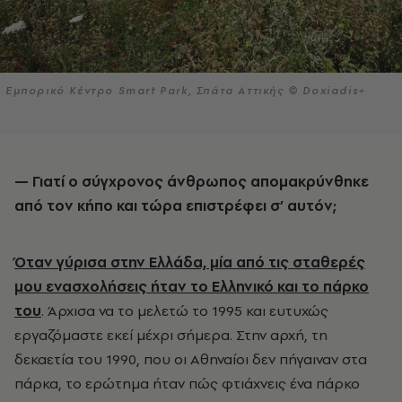
Εμπορικό Κέντρο Smart Park, Σπάτα Αττικής © Doxiadis+
— Γιατί ο σύγχρονος άνθρωπος απομακρύνθηκε
από τον κήπο και τώρα επιστρέφει σ’ αυτόν;
Όταν γύρισα στην Ελλάδα, μία από τις σταθερές
μου ενασχολήσεις ήταν το Ελληνικό και το πάρκο
του
. Άρχισα να το μελετώ το 1995 και ευτυχώς
εργαζόμαστε εκεί μέχρι σήμερα. Στην αρχή, τη
δεκαετία του 1990, που οι Αθηναίοι δεν πήγαιναν στα
πάρκα, το ερώτημα ήταν πώς φτιάχνεις ένα πάρκο