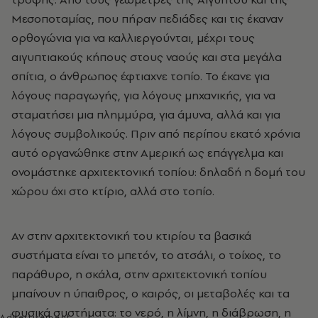
Μεσοποταμίας, που πήραν πεδιάδες και τις έκαναν
ορθογώνια για να καλλιεργούνται, μέχρι τους
αιγυπτιακούς κήπους στους ναούς και στα μεγάλα
σπίτια, ο άνθρωπος έφτιαχνε τοπίο. Το έκανε για
λόγους παραγωγής, για λόγους μηχανικής, για να
σταματήσει μια πλημμύρα, για άμυνα, αλλά και για
λόγους συμβολικούς. Πριν από περίπου εκατό χρόνια
αυτό οργανώθηκε στην Αμερική ως επάγγελμα και
ονομάστηκε αρχιτεκτονική τοπίου: δηλαδή η δομή του
χώρου όχι στο κτίριο, αλλά στο τοπίο.
Αν στην αρχιτεκτονική του κτιρίου τα βασικά
συστήματα είναι το μπετόν, το ατσάλι, ο τοίχος, το
παράθυρο, η σκάλα, στην αρχιτεκτονική τοπίου
μπαίνουν η ύπαιθρος, ο καιρός, οι μεταβολές και τα
φυσικά συστήματα: το νερό, η λίμνη, η διάβρωση, η