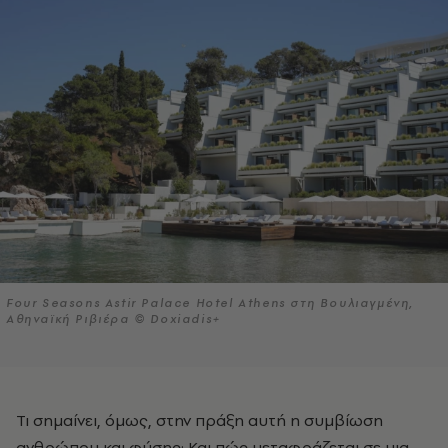
Four Seasons Astir Palace Hotel Athens στη Βουλιαγμένη,
Αθηναϊκή Ριβιέρα © Doxiadis+
Τι σημαίνει, όμως, στην πράξη αυτή η συμβίωση
ανθρώπου και φύσης; Και πώς μεταφράζεται σε μια