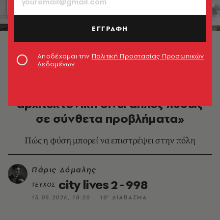
ΕΓΓΡΑΦΗ
Θωμάς Δοξιάδης © Τάσος Ανέστης
Αποδέχομαι την
Πολιτική Προστασίας Προσωπικών
Δεδομένων
DESIGN & ΑΡΧΙΤΕΚΤΟΝΙΚΗ
Θωμάς Δοξιάδης: «Η καλή
αρχιτεκτονική δίνει απλές λύσεις
σε σύνθετα προβλήματα»
Πώς η φύση μπορεί να επιστρέψει στην πόλη
Πάρις Δόμαλης
city lives 2 - 998
ΤΕΥΧΟΣ
15.05.2026, 18:20
10’ ΔΙΑΒΑΣΜΑ