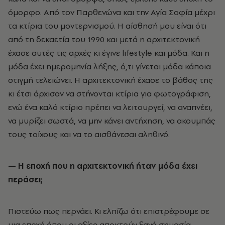
όμορφο. Από τον Παρθενώνα και την Αγία Σοφία μέχρι
τα κτίρια του μοντερνισμού. Η αίσθησή μου είναι ότι
από τη δεκαετία του 1990 και μετά η αρχιτεκτονική
έχασε αυτές τις αρχές κι έγινε lifestyle και μόδα. Και η
μόδα έχει ημερομηνία λήξης, ό,τι γίνεται μόδα κάποια
στιγμή τελειώνει. Η αρχιτεκτονική έχασε το βάθος της
κι έτσι άρχισαν να στήνονται κτίρια για φωτογράφιση,
ενώ ένα καλό κτίριο πρέπει να λειτουργεί, να αναπνέει,
να μυρίζει σωστά, να μην κάνει αντήχηση, να ακουμπάς
τους τοίχους και να το αισθάνεσαι αληθινό.
— Η εποχή που η αρχιτεκτονική ήταν μόδα έχει
περάσει;
Πιστεύω πως περνάει. Κι ελπίζω ότι επιστρέφουμε σε
μια εποχή όπου οι αξίες αποκτούν ξανά σημασία.