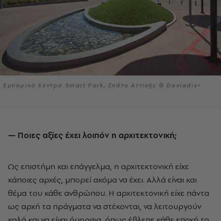
Εμπορικό Κέντρο Smart Park, Σπάτα Αττικής © Doxiadis+
— Ποιες αξίες έχει λοιπόν η αρχιτεκτονική;
Ως επιστήμη και επάγγελμα, η αρχιτεκτονική είχε
κάποιες αρχές, μπορεί ακόμα να έχει. Αλλά είναι και
θέμα του κάθε ανθρώπου. Η αρχιτεκτονική είχε πάντα
ως αρχή τα πράγματα να στέκονται, να λειτουργούν
καλά και να είναι όμορφα, όπως έβλεπε κάθε εποχή το