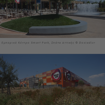
Εμπορικό Κέντρο Smart Park, Σπάτα Αττικής © Doxiadis+