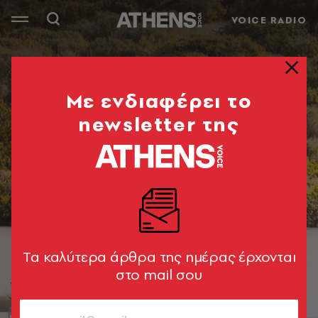
VOICE RADIO
Mε ενδιαφέρει το
newsletter της
Tα καλύτερα άρθρα της ημέρας έρχονται
στο mail σου