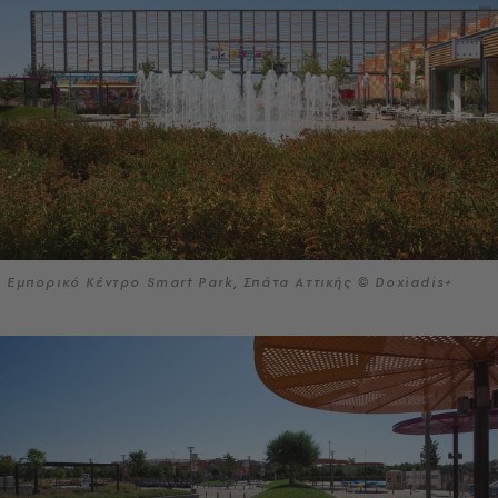
Εμπορικό Κέντρο Smart Park, Σπάτα Αττικής © Doxiadis+