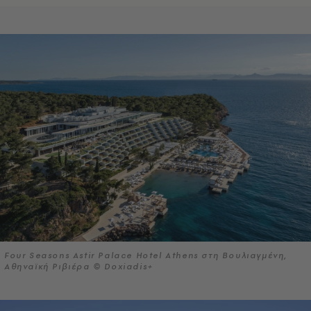
Four Seasons Astir Palace Hotel Athens στη Βουλιαγμένη,
Αθηναϊκή Ριβιέρα © Doxiadis+