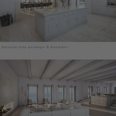
Κατοικία στην Αντίπαρο © Doxiadis+