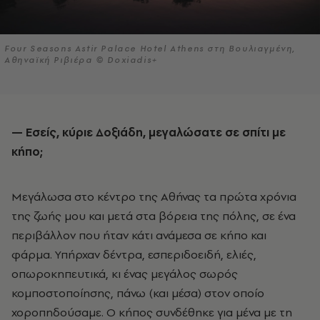
Four Seasons Astir Palace Hotel Athens στη Βουλιαγμένη,
Αθηναϊκή Ριβιέρα © Doxiadis+
— Εσείς, κύριε Δοξιάδη, μεγαλώσατε σε σπίτι με
κήπο;
Μεγάλωσα στο κέντρο της Αθήνας τα πρώτα χρόνια
της ζωής μου και μετά στα βόρεια της πόλης, σε ένα
περιβάλλον που ήταν κάτι ανάμεσα σε κήπο και
φάρμα. Υπήρχαν δέντρα, εσπεριδοειδή, ελιές,
οπωροκηπευτικά, κι ένας μεγάλος σωρός
κομποστοποίησης, πάνω (και μέσα) στον οποίο
χοροπηδούσαμε. Ο κήπος συνδέθηκε για μένα με τη