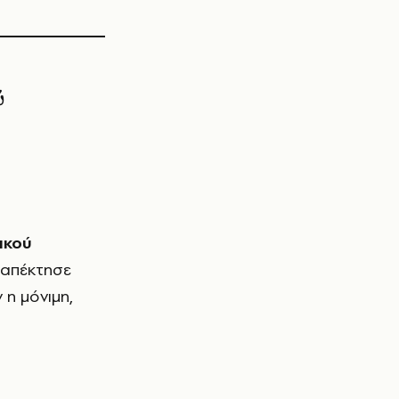
ύ
ικού
 απέκτησε
 η μόνιμη,