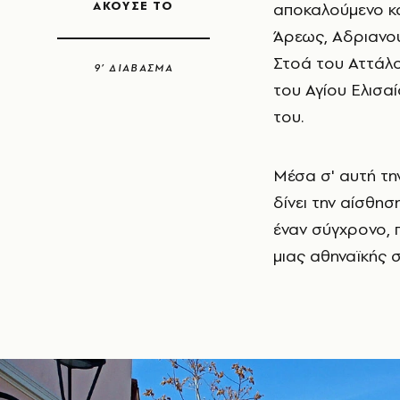
ΑΚΟΥΣΕ ΤΟ
αποκαλούμενο κ
Άρεως, Αδριανού
Στοά του Αττάλο
9’ ΔΙΑΒΑΣΜΑ
του Αγίου Ελισαί
του.
Μέσα σ' αυτή τη
δίνει την αίσθησ
έναν σύγχρονο,
μιας αθηναϊκής σ