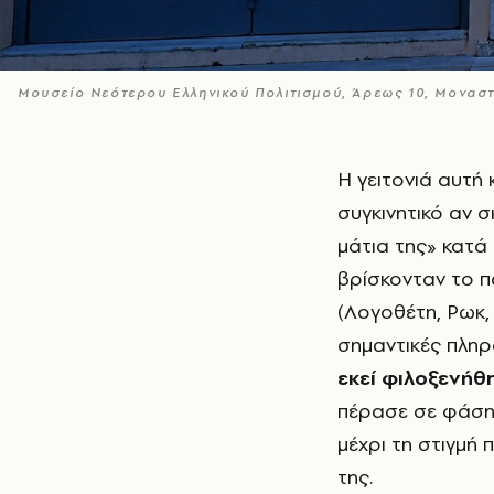
Μουσείο Νεότερου Ελληνικού Πολιτισμού, Άρεως 10, Μονασ
Η γειτονιά αυτή κάλλιστα μπορεί να θεωρηθεί ως ένα παλίμψηστο και είναι
συγκινητικό αν σ
μάτια της» κατά 
βρίσκονταν το π
(Λογοθέτη, Ρωκ,
σημαντικές πληρ
εκεί φιλοξενή
πέρασε σε φάση 
μέχρι τη στιγμή
της.