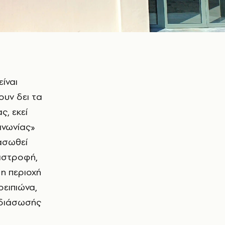
ουν δει τα
ς, εκεί
ινωνίας»
ιασωθεί
ταστροφή,
η περιοχή
ρειπιώνα,
 διάσωσής