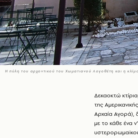
Η πύλη του αρχοντικού του Χωματιανού Λογοθέτη και η κλ
Δεκαοκτώ κτίρια, απαλλοτριωμένα προ δεκαετιών (την εποχή των ανασκαφών
της Αμερικανική
Αρχαία Αγορά), 
με το κάθε ένα ν
υστερορωμαϊκού 