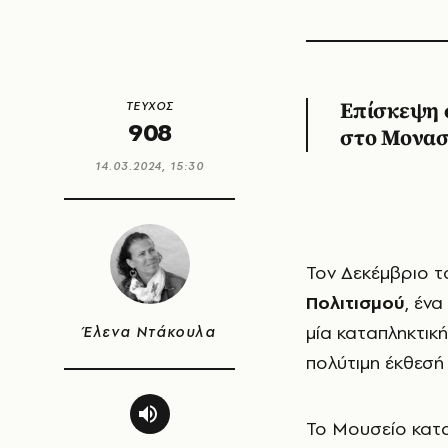
ΤΕΥΧΟΣ
Επίσκεψη 
908
στο Μοναστ
14.03.2024, 15:30
Τον Δεκέμβριο 
Πολιτισμού
, έν
μία καταπληκτικ
Έλενα Ντάκουλα
πολύτιμη έκθεσή
Το Μουσείο κατα