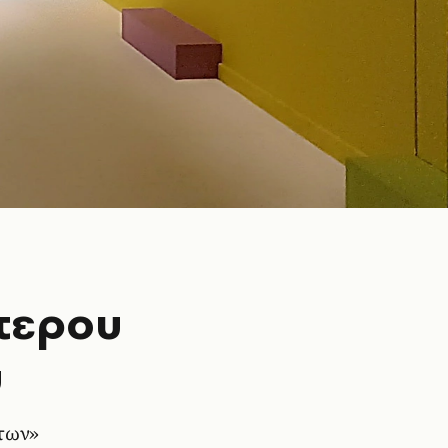
ότερου
ύ
άτων»