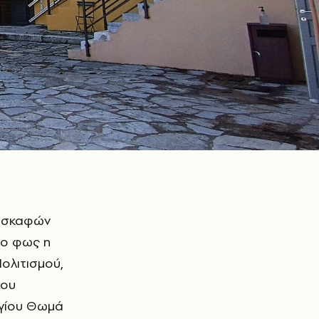
το φως η
ολιτισμού,
του
Αγίου Θωμά