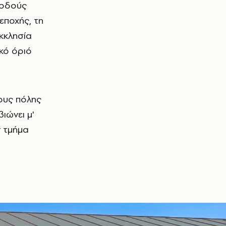
ς οδούς
εποχής, τη
εκκλησία
ικό όριό
ους πόλης
ιώνει μ'
 τμήμα